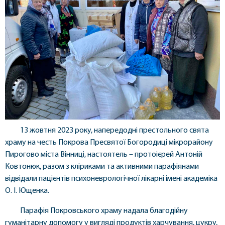
13 жовтня 2023 року, напередодні престольного свята
храму на честь Покрова Пресвятої Богородиці мікрорайону
Пирогово міста Вінниці, настоятель – протоієрей Антоній
Ковтонюк, разом з кліриками та активними парафіянами
відвідали пацієнтів психоневрологічної лікарні імені академіка
О. І. Ющенка.
Парафія Покровського храму надала благодійну
гуманітарну допомогу у вигляді продуктів харчування, цукру,