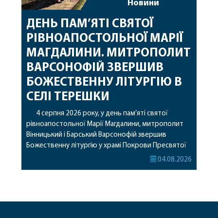
Новини
ДЕНЬ ПАМ’ЯТІ СВЯТОЇ
РІВНОАПОСТОЛЬНОЇ МАРІЇ
МАГДАЛИНИ. МИТРОПОЛИТ
ВАРСОНОФІЙ ЗВЕРШИВ
БОЖЕСТВЕННУ ЛІТУРГІЮ В
СЕЛІ ТЕРЕШКИ
4 серпня 2026 року, у день пам’яті святої
рівноапостольної Марії Магдалини, митрополит
Вінницький і Барський Варсонофій звершив
Божественну літургію у храмі Покрови Пресвятої
Богородиці села Терешки Барського благочиння.
04.08.2026
Перед початком богослужіння до храму була
принесена чудотворна ікона святої
рівноапостольної Марії Магдалини з часткою її
святих мощей, передана зі Святої Гори Афон.
Також для поклоніння вірянам […]