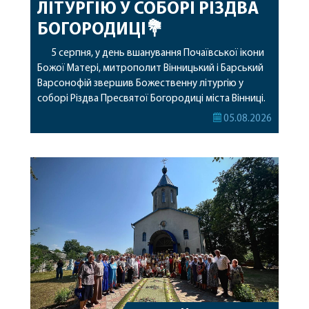
ЛІТУРГІЮ У СОБОРІ РІЗДВА
БОГОРОДИЦІ💐
5 серпня, у день вшанування Почаївської ікони
Божої Матері, митрополит Вінницький і Барський
Варсонофій звершив Божественну літургію у
соборі Різдва Пресвятої Богородиці міста Вінниці.
Його Високопреосвященству співслужили
05.08.2026
секретар, духівник, благочинні, духовенство
Вінницької єпархії та гості з інших єпархій у
священному сані. Під час богослужіння підносилися
особливі молитви за мир в Україні, за воїнів, які
захищають […]