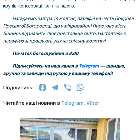
крупів, консервації, олії та іншого.
Нагадаємо, завтра 14 жовтня, парафія на честь Покрова
Пресвятої Богородиці, що у мікрорайоні Пирогово міста
Вінниці, відзначить своє престольне свято. Настоятель з
парафією запрошують усіх на спільну молитву!
Початок богослужіння о 8:00
Підписуйтесь на наш канал в
Telegram
— швидко,
зручно та завжди під рукою у вашому телефоні!
Facebook
Telegram
Viber
WhatsApp
Поділитись:
Читайте наші новини в
Telegram
,
Viber