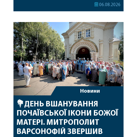
секретар Єпархіальної Ради від імені членів Ради
06.08.2026
привітав митрополита Варсонофія з днем
народження, яке архіпастир відзначив 1 серпня,
побажавши йому міцного здоров’я, Божої
допомоги, миру, духовної радості та
благословенних успіхів у подальшому
архіпастирському служінні. […]
Новини
💐ДЕНЬ ВШАНУВАННЯ
ПОЧАЇВСЬКОЇ ІКОНИ БОЖОЇ
МАТЕРІ. МИТРОПОЛИТ
ВАРСОНОФІЙ ЗВЕРШИВ