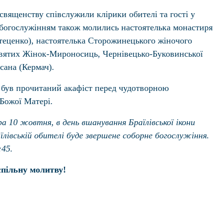
вященству співслужили клірики обителі та гості у
 богослужінням також молились настоятелька монастиря
Стеценко), настоятелька Сторожинецького жіночого
святих Жінок-Мироносиць, Чернівецько-Буковинської
сана (Кермач).
 був прочитаний акафіст перед чудотворною
 Божої Матері.
а 10 жовтня, в день вшанування Браїлівської ікони
лівській обителі буде звершене соборне богослужіння.
:45.
пільну молитву!