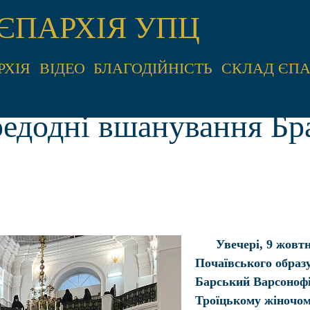
ЄПАРХІЯ УПЦ
РХІЯ
ВІДЕО
БЛАГОДІЙНІСТЬ
СКЛАД ЄПА
едодні вшанування Бра
Увечері, 9 жовт
Почаївського образ
Барський Варсонофі
Троїцькому жіночом