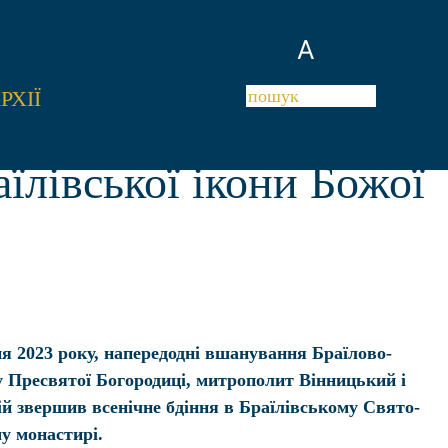
A
РХІЇ
їлівської ікони Божої
ня 2023 року, напередодні вшанування Браїлово-
у Пресвятої Богородиці, митрополит Вінницький і
й звершив всенічне бдіння в Браїлівському Свято-
у монастирі.