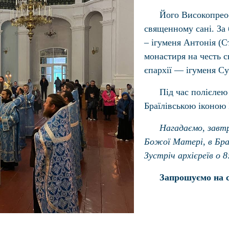
Його Високопреос
священному сані. За
– ігуменя Антонія (
монастиря на честь 
єпархії — ігуменя Су
Під час полієлею
Браїлівською іконою
Нагадаємо, завтр
Божої Матері, в Браї
Зустріч архієреїв о 8
Запрошуємо на с