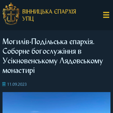
ВІННИЦЬКА ЄПАРХІЯ
УПЦ
Могилів-Подільська єпархія.
Соборне богослужіння в
Усікновенському Лядовському
монастирі
11.09.2023