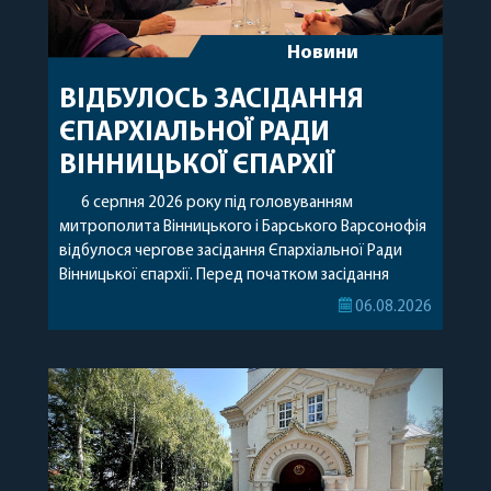
Новини
ВІДБУЛОСЬ ЗАСІДАННЯ
ЄПАРХІАЛЬНОЇ РАДИ
ВІННИЦЬКОЇ ЄПАРХІЇ
6 серпня 2026 року під головуванням
митрополита Вінницького і Барського Варсонофія
відбулося чергове засідання Єпархіальної Ради
Вінницької єпархії. Перед початком засідання
секретар Єпархіальної Ради від імені членів Ради
06.08.2026
привітав митрополита Варсонофія з днем
народження, яке архіпастир відзначив 1 серпня,
побажавши йому міцного здоров’я, Божої
допомоги, миру, духовної радості та
благословенних успіхів у подальшому
архіпастирському служінні. […]