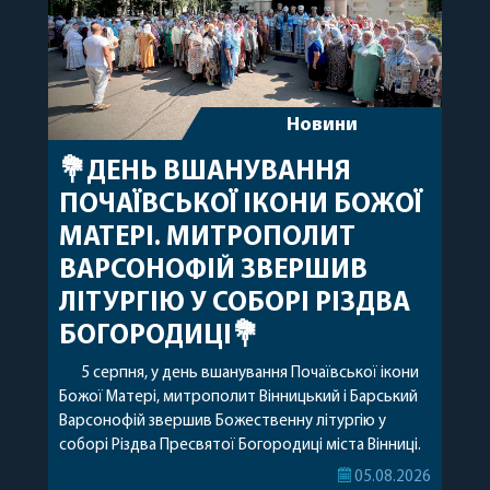
Новини
💐ДЕНЬ ВШАНУВАННЯ
ПОЧАЇВСЬКОЇ ІКОНИ БОЖОЇ
МАТЕРІ. МИТРОПОЛИТ
ВАРСОНОФІЙ ЗВЕРШИВ
ЛІТУРГІЮ У СОБОРІ РІЗДВА
БОГОРОДИЦІ💐
5 серпня, у день вшанування Почаївської ікони
Божої Матері, митрополит Вінницький і Барський
Варсонофій звершив Божественну літургію у
соборі Різдва Пресвятої Богородиці міста Вінниці.
Його Високопреосвященству співслужили
05.08.2026