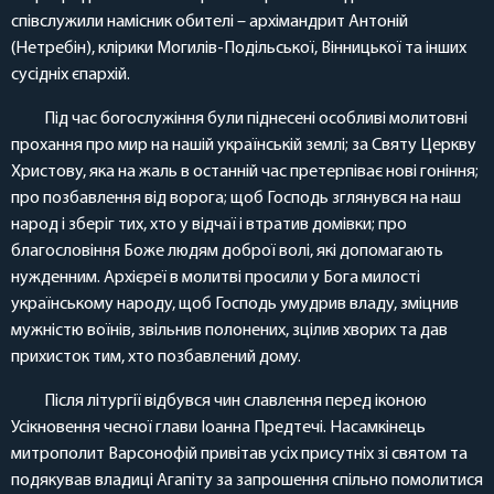
співслужили намісник обителі – архімандрит Антоній
(Нетребін), клірики Могилів-Подільської, Вінницької та інших
сусідніх єпархій.
Під час богослужіння були піднесені особливі молитовні
прохання про мир на нашій українській землі; за Святу Церкву
Христову, яка на жаль в останній час претерпіває нові гоніння;
про позбавлення від ворога; щоб Господь зглянувся на наш
народ і зберіг тих, хто у відчаї і втратив домівки; про
благословіння Боже людям доброї волі, які допомагають
нужденним. Архієреї в молитві просили у Бога милості
українському народу, щоб Господь умудрив владу, зміцнив
мужністю воїнів, звільнив полонених, зцілив хворих та дав
прихисток тим, хто позбавлений дому.
Після літургії відбувся чин славлення перед іконою
Усікновення чесної глави Іоанна Предтечі. Насамкінець
митрополит Варсонофій привітав усіх присутніх зі святом та
подякував владиці Агапіту за запрошення спільно помолитися