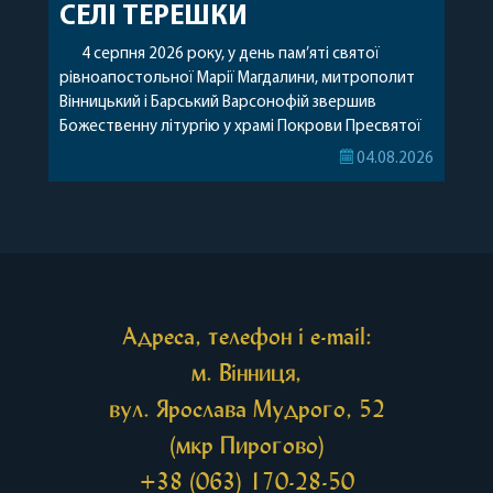
СЕЛІ ТЕРЕШКИ
4 серпня 2026 року, у день пам’яті святої
рівноапостольної Марії Магдалини, митрополит
Вінницький і Барський Варсонофій звершив
Божественну літургію у храмі Покрови Пресвятої
Богородиці села Терешки Барського благочиння.
04.08.2026
Перед початком богослужіння до храму була
принесена чудотворна ікона святої
рівноапостольної Марії Магдалини з часткою її
святих мощей, передана зі Святої Гори Афон.
Також для поклоніння вірянам […]
Адреса, телефон і e-mail:
м. Вінниця,
вул. Ярослава Мудрого, 52
(мкр Пирогово)
+38 (063) 170-28-50