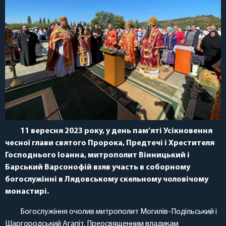
11 вересня 2023 року, у день пам’яті Усікновення
чесної глави святого Пророка, Предтечі і Хрестителя
Господнього Іоанна, митрополит Вінницький і
Барський Варсонофій взяв участь в соборному
богослужінні в Лядовському скельному чоловічому
монастирі.
Богослужіння очолив митрополит Могилів-Подільський і
Шаргородський Агапіт. Преосвященним владикам