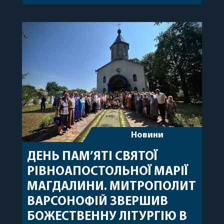
секретар, духівник, благочинні, духовенство
Вінницької єпархії та гості з інших єпархій у
священному сані. Під час богослужіння підносилися
особливі молитви за мир в Україні, за воїнів, які
захищають […]
Новини
ДЕНЬ ПАМ’ЯТІ СВЯТОЇ
РІВНОАПОСТОЛЬНОЇ МАРІЇ
МАГДАЛИНИ. МИТРОПОЛИТ
ВАРСОНОФІЙ ЗВЕРШИВ
БОЖЕСТВЕННУ ЛІТУРГІЮ В