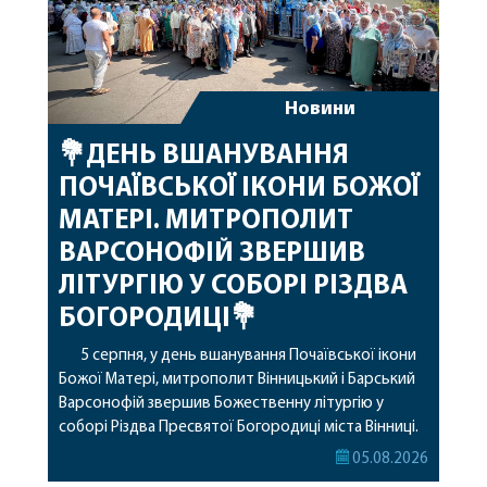
Новини
💐ДЕНЬ ВШАНУВАННЯ
ПОЧАЇВСЬКОЇ ІКОНИ БОЖОЇ
МАТЕРІ. МИТРОПОЛИТ
ВАРСОНОФІЙ ЗВЕРШИВ
ЛІТУРГІЮ У СОБОРІ РІЗДВА
БОГОРОДИЦІ💐
5 серпня, у день вшанування Почаївської ікони
Божої Матері, митрополит Вінницький і Барський
Варсонофій звершив Божественну літургію у
соборі Різдва Пресвятої Богородиці міста Вінниці.
Його Високопреосвященству співслужили
05.08.2026
секретар, духівник, благочинні, духовенство