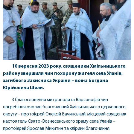
10 вересня 2023 року, священики Хмільницького
району звершили чин похорону жителя села Уланів,
загиблого Захисника України – воїна Богдана
Юрійовича Шили.
З благословення митрополита Варсонофія чин
погребіння очолив благочинний Хмільницького церковного
округу – протоієрей Олексій Бачинський, місцевий священик
настоятель Свято-Вознесенського храму села Уланів –
протоієрей Ярослав Микитин та клірики благочиння.