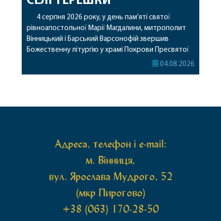
СЕЛІ ТЕРЕШКИ
4 серпня 2026 року, у день пам’яті святої
рівноапостольної Марії Магдалини, митрополит
Вінницький і Барський Варсонофій звершив
Божественну літургію у храмі Покрови Пресвятої
Богородиці села Терешки Барського благочиння.
04.08.2026
Перед початком богослужіння до храму була
принесена чудотворна ікона святої
рівноапостольної Марії Магдалини з часткою її
святих мощей, передана зі Святої Гори Афон.
Також для поклоніння вірянам […]
Адреса, телефон і e-mail:
м. Вінниця,
вул. Ярослава Мудрого, 52
(мкр Пирогово)
+38 (063) 170-28-50