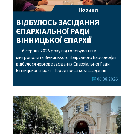
Новини
ВІДБУЛОСЬ ЗАСІДАННЯ
ЄПАРХІАЛЬНОЇ РАДИ
ВІННИЦЬКОЇ ЄПАРХІЇ
6 серпня 2026 року під головуванням
митрополита Вінницького і Барського Варсонофія
відбулося чергове засідання Єпархіальної Ради
Вінницької єпархії. Перед початком засідання
секретар Єпархіальної Ради від імені членів Ради
06.08.2026
привітав митрополита Варсонофія з днем
народження, яке архіпастир відзначив 1 серпня,
побажавши йому міцного здоров’я, Божої
допомоги, миру, духовної радості та
благословенних успіхів у подальшому
архіпастирському служінні. […]