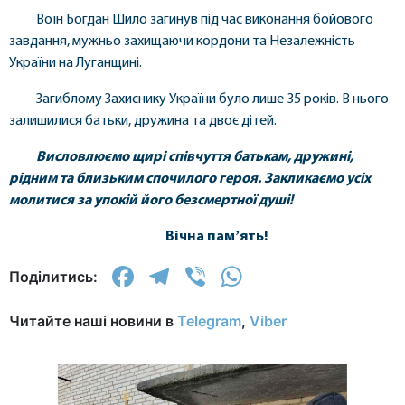
Воїн Богдан Шило загинув під час виконання бойового
завдання, мужньо захищаючи кордони та Незалежність
України на Луганщині.
Загиблому Захиснику України було лише 35 років. В нього
залишилися батьки, дружина та двоє дітей.
Висловлюємо щирі співчуття батькам, дружині,
рідним та близьким спочилого героя. Закликаємо усіх
молитися за упокій його безсмертної душі!
Вічна памʼять!
Facebook
Telegram
Viber
WhatsApp
Поділитись:
Читайте наші новини в
Telegram
,
Viber