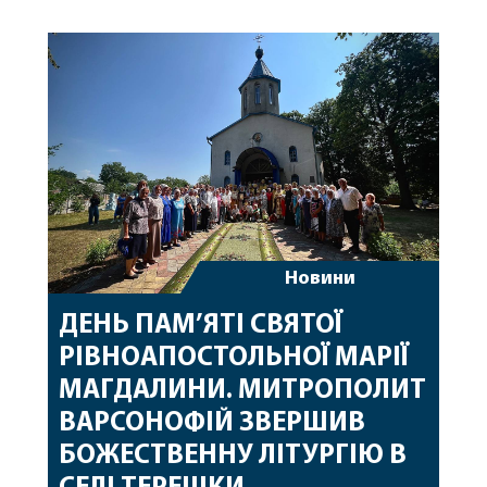
Вінницької єпархії та гості з інших єпархій у
священному сані. Під час богослужіння підносилися
особливі молитви за мир в Україні, за воїнів, які
захищають […]
Новини
ДЕНЬ ПАМ’ЯТІ СВЯТОЇ
РІВНОАПОСТОЛЬНОЇ МАРІЇ
МАГДАЛИНИ. МИТРОПОЛИТ
ВАРСОНОФІЙ ЗВЕРШИВ
БОЖЕСТВЕННУ ЛІТУРГІЮ В