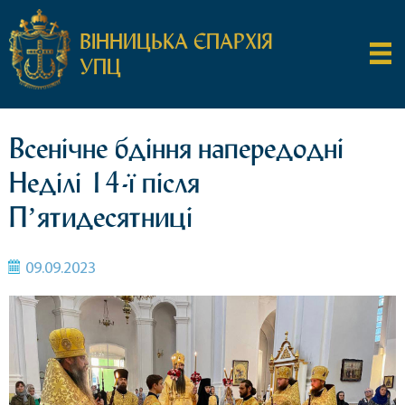
ВІННИЦЬКА ЄПАРХІЯ
УПЦ
Всенічне бдіння напередодні
Неділі 14-ї після
Пʼятидесятниці
09.09.2023