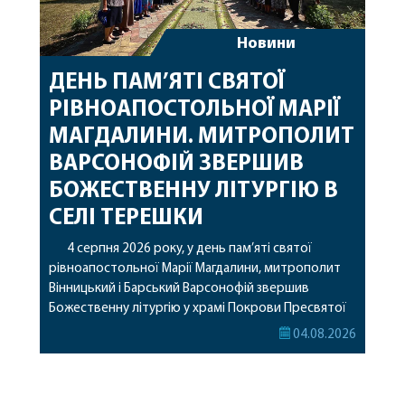
Новини
ДЕНЬ ПАМ’ЯТІ СВЯТОЇ
РІВНОАПОСТОЛЬНОЇ МАРІЇ
МАГДАЛИНИ. МИТРОПОЛИТ
ВАРСОНОФІЙ ЗВЕРШИВ
БОЖЕСТВЕННУ ЛІТУРГІЮ В
СЕЛІ ТЕРЕШКИ
4 серпня 2026 року, у день пам’яті святої
рівноапостольної Марії Магдалини, митрополит
Вінницький і Барський Варсонофій звершив
Божественну літургію у храмі Покрови Пресвятої
Богородиці села Терешки Барського благочиння.
04.08.2026
Перед початком богослужіння до храму була
принесена чудотворна ікона святої
рівноапостольної Марії Магдалини з часткою її