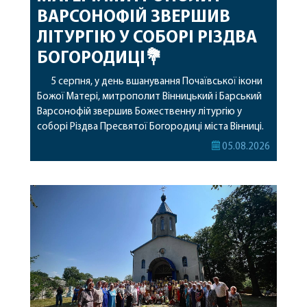
ВАРСОНОФІЙ ЗВЕРШИВ
ЛІТУРГІЮ У СОБОРІ РІЗДВА
БОГОРОДИЦІ💐
5 серпня, у день вшанування Почаївської ікони
Божої Матері, митрополит Вінницький і Барський
Варсонофій звершив Божественну літургію у
соборі Різдва Пресвятої Богородиці міста Вінниці.
Його Високопреосвященству співслужили
05.08.2026
секретар, духівник, благочинні, духовенство
Вінницької єпархії та гості з інших єпархій у
священному сані. Під час богослужіння підносилися
особливі молитви за мир в Україні, за воїнів, які
захищають […]