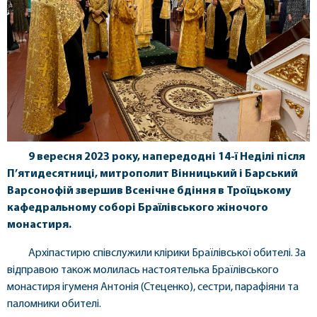
9 вересня 2023 року, напередодні 14-ї Неділі після
П’ятидесятниці, митрополит Вінницький і Барський
Варсонофій звершив Всенічне бдіння в Троїцькому
кафедральному соборі Браїлівського жіночого
монастиря.
Архіпастирю співслужили клірики Браїлівської обителі. За
відправою також молилась настоятелька Браїлівського
монастиря ігуменя Антонія (Стеценко), сестри, парафіяни та
паломники обителі.