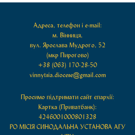
святих мощей, передана зі Святої Гори Афон.
Також для поклоніння вірянам […]
Адреса, телефон і e-mail:
м. Вінниця,
вул. Ярослава Мудрого, 52
(мкр Пирогово)
+38 (063) 170-28-50
vinnytsia.diocese@gmail.com
Просимо підтримати сайт єпархії:
Картка (Приватбанк):
4246001000801328
РО МIСIЯ СИНОДАЛЬНА УСТАНОВА АГУ