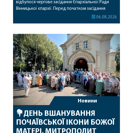
відбулося чергове засідання Єпархіальної Ради
Вінницької єпархії. Перед початком засідання
секретар Єпархіальної Ради від імені членів Ради
06.08.2026
привітав митрополита Варсонофія з днем
народження, яке архіпастир відзначив 1 серпня,
побажавши йому міцного здоров’я, Божої
допомоги, миру, духовної радості та
благословенних успіхів у подальшому
архіпастирському служінні. […]
Новини
💐ДЕНЬ ВШАНУВАННЯ
ПОЧАЇВСЬКОЇ ІКОНИ БОЖОЇ
МАТЕРІ. МИТРОПОЛИТ