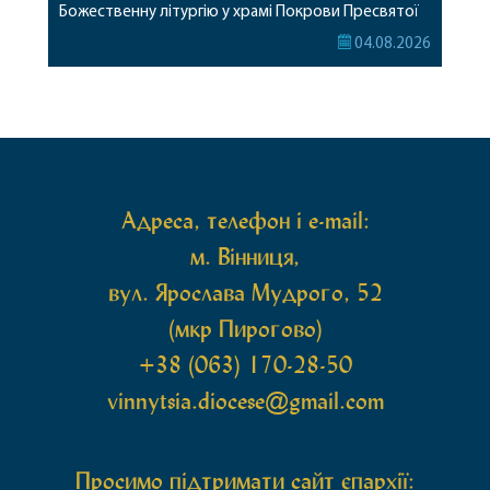
Божественну літургію у храмі Покрови Пресвятої
Богородиці села Терешки Барського благочиння.
04.08.2026
Перед початком богослужіння до храму була
принесена чудотворна ікона святої
рівноапостольної Марії Магдалини з часткою її
святих мощей, передана зі Святої Гори Афон.
Також для поклоніння вірянам […]
Адреса, телефон і e-mail:
м. Вінниця,
вул. Ярослава Мудрого, 52
(мкр Пирогово)
+38 (063) 170-28-50
vinnytsia.diocese@gmail.com
Просимо підтримати сайт єпархії: