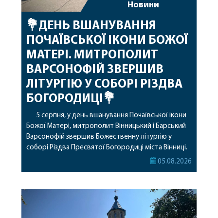
Новини
💐ДЕНЬ ВШАНУВАННЯ
ПОЧАЇВСЬКОЇ ІКОНИ БОЖОЇ
МАТЕРІ. МИТРОПОЛИТ
ВАРСОНОФІЙ ЗВЕРШИВ
ЛІТУРГІЮ У СОБОРІ РІЗДВА
БОГОРОДИЦІ💐
5 серпня, у день вшанування Почаївської ікони
Божої Матері, митрополит Вінницький і Барський
Варсонофій звершив Божественну літургію у
соборі Різдва Пресвятої Богородиці міста Вінниці.
Його Високопреосвященству співслужили
05.08.2026
секретар, духівник, благочинні, духовенство
Вінницької єпархії та гості з інших єпархій у
священному сані. Під час богослужіння підносилися
особливі молитви за мир в Україні, за воїнів, які
захищають […]