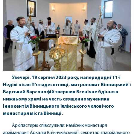
Увечері, 19 серпня 2023 року, напередодні 11-ї
Неділі після П’ятидесятниці, митрополит Вінницький і
Барський Варсонофій звершив Всенічне бдіння в
нижньому храмі на честь священномученика
Іннокентія Вінницького Іллінського чоловічого
монастиря міста Вінниці.
Архіпастирю співслужили: намісник монастиря
архімандрит Аркадій (Сенчуківський); секретар єпархіального