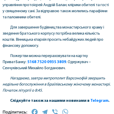
управління протоієрей Андрій Балан; клірики обителі та гості
у священному сані. За відправою також молились парафіяни
та паломники обителі.
Для завершення будівництва монастирського храму і
зведення братського корпусу потрібна велика кількість
коштів. Вінницька єпархія просить небайдужих людей про
фінансову допомогу.
Пожертви можна перераховувати на картку
ПриватБанку:
5168 7520 0935 3809
. Одержувач –
Сенчуківський Михайло Богданович.
Нагадаємо, завтра митрополит Варсонофій звершить
недільне богослужіння в Браїлівському жіночому монастирі.
Початок літургії о 8:45.
Слідкуйте також за нашими новинами в
Telegram
.
Facebook
Telegram
Viber
WhatsApp
Поділитись: