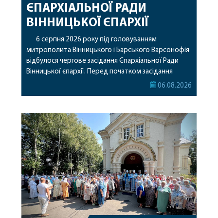
ЄПАРХІАЛЬНОЇ РАДИ
ВІННИЦЬКОЇ ЄПАРХІЇ
6 серпня 2026 року під головуванням
митрополита Вінницького і Барського Варсонофія
відбулося чергове засідання Єпархіальної Ради
Вінницької єпархії. Перед початком засідання
секретар Єпархіальної Ради від імені членів Ради
06.08.2026
привітав митрополита Варсонофія з днем
народження, яке архіпастир відзначив 1 серпня,
побажавши йому міцного здоров’я, Божої
допомоги, миру, духовної радості та
благословенних успіхів у подальшому
архіпастирському служінні. […]