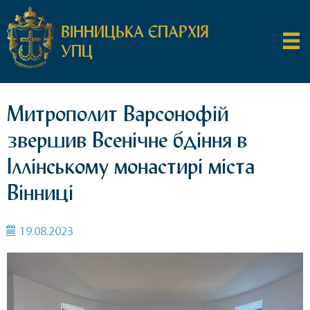
ВІННИЦЬКА ЄПАРХІЯ
УПЦ
Митрополит Варсонофій
звершив Всенічне бдіння в
Іллінському монастирі міста
Вінниці
19.08.2023