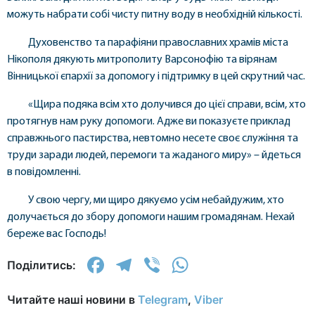
можуть набрати собі чисту питну воду в необхідній кількості.
Духовенство та парафіяни православних храмів міста
Нікополя дякують митрополиту Варсонофію та вірянам
Вінницької єпархії за допомогу і підтримку в цей скрутний час.
«Щира подяка всім хто долучився до цієї справи, всім, хто
протягнув нам руку допомоги. Адже ви показуєте приклад
справжнього пастирства, невтомно несете своє служіння та
труди заради людей, перемоги та жаданого миру» – йдеться
в повідомленні.
У свою чергу, ми щиро дякуємо усім небайдужим, хто
долучається до збору допомоги нашим громадянам. Нехай
береже вас Господь!
Facebook
Telegram
Viber
WhatsApp
Поділитись:
Читайте наші новини в
Telegram
,
Viber