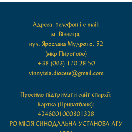
святих мощей, передана зі Святої Гори Афон.
Також для поклоніння вірянам […]
Адреса, телефон і e-mail:
м. Вінниця,
вул. Ярослава Мудрого, 52
(мкр Пирогово)
+38 (063) 170-28-50
vinnytsia.diocese@gmail.com
Просимо підтримати сайт єпархії:
Картка (Приватбанк):
4246001000801328
РО МIСIЯ СИНОДАЛЬНА УСТАНОВА АГУ