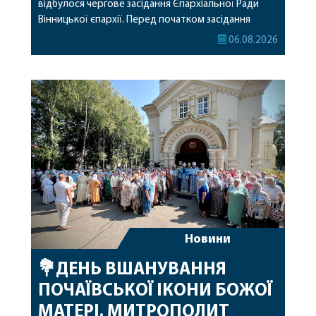
відбулося чергове засідання Єпархіальної Ради
Вінницької єпархії. Перед початком засідання
секретар Єпархіальної Ради від імені членів Ради
06.08.2026
привітав митрополита Варсонофія з днем
народження, яке архіпастир відзначив 1 серпня,
побажавши йому міцного здоров’я, Божої
допомоги, миру, духовної радості та
благословенних успіхів у подальшому
архіпастирському служінні. […]
Новини
💐ДЕНЬ ВШАНУВАННЯ
ПОЧАЇВСЬКОЇ ІКОНИ БОЖОЇ
МАТЕРІ. МИТРОПОЛИТ