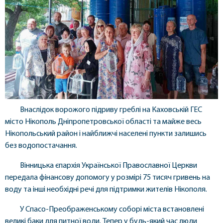
Внаслідок ворожого підриву греблі на Каховській ГЕС
місто Нікополь Дніпропетровської області та майже весь
Нікопольський район і найближчі населені пункти залишись
без водопостачання.
Вінницька єпархія Української Православної Церкви
передала фінансову допомогу у розмірі 75 тисяч гривень на
воду та інші необхідні речі для підтримки жителів Нікополя.
У Спасо-Преображенському соборі міста встановлені
великі баки для питної води. Тепер у будь-який час люди