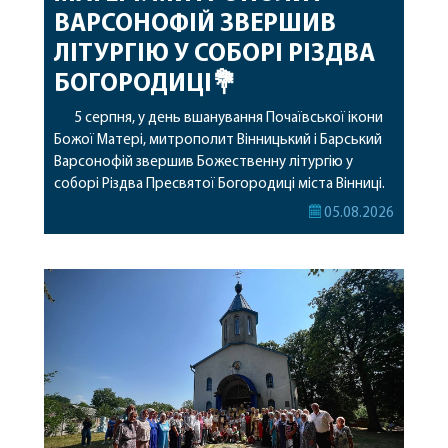
ВАРСОНОФІЙ ЗВЕРШИВ
ЛІТУРГІЮ У СОБОРІ РІЗДВА
БОГОРОДИЦІ💐
5 серпня, у день вшанування Почаївської ікони
Божої Матері, митрополит Вінницький і Барський
Варсонофій звершив Божественну літургію у
соборі Різдва Пресвятої Богородиці міста Вінниці.
Його Високопреосвященству співслужили
05.08.2026
секретар, духівник, благочинні, духовенство
Вінницької єпархії та гості з інших єпархій у
священному сані. Під час богослужіння підносилися
особливі молитви за мир в Україні, за воїнів, які
захищають […]