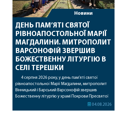
Новини
ДЕНЬ ПАМ’ЯТІ СВЯТОЇ
РІВНОАПОСТОЛЬНОЇ МАРІЇ
МАГДАЛИНИ. МИТРОПОЛИТ
ВАРСОНОФІЙ ЗВЕРШИВ
БОЖЕСТВЕННУ ЛІТУРГІЮ В
СЕЛІ ТЕРЕШКИ
4 серпня 2026 року, у день пам’яті святої
рівноапостольної Марії Магдалини, митрополит
Вінницький і Барський Варсонофій звершив
Божественну літургію у храмі Покрови Пресвятої
Богородиці села Терешки Барського благочиння.
04.08.2026
Перед початком богослужіння до храму була
принесена чудотворна ікона святої
рівноапостольної Марії Магдалини з часткою її