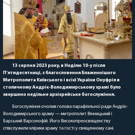
13 серпня 2023 року, в Неділю 10-у після
П’ятидесятниці,
з благословення Блаженнішого
Митрополита Київського і всієї України Онуфрія в
столичному Андріє-Володимирському храмі було
звершено недільне архієрейське богослужіння.
Богослужіння очолив голова парафіяльної ради Андріє-
Володимирського храму — митрополит Вінницький і
Барський Варсонофій. Його Високопреосвященству
співслужили клірики храму та гості у священному сані.