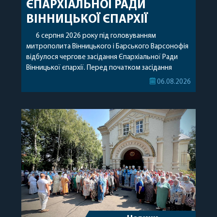
ЄПАРХІАЛЬНОЇ РАДИ
ВІННИЦЬКОЇ ЄПАРХІЇ
6 серпня 2026 року під головуванням
митрополита Вінницького і Барського Варсонофія
відбулося чергове засідання Єпархіальної Ради
Вінницької єпархії. Перед початком засідання
секретар Єпархіальної Ради від імені членів Ради
06.08.2026
привітав митрополита Варсонофія з днем
народження, яке архіпастир відзначив 1 серпня,
побажавши йому міцного здоров’я, Божої
допомоги, миру, духовної радості та
благословенних успіхів у подальшому
архіпастирському служінні. […]