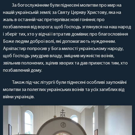
За богослужінням були піднесені молитви про мир на
нашій українській землі; за Святу Церкву Христову, яка на
жаль в останній час претерпіває нові гоніння; про
позбавлення від ворога; щоб Господь зглянувся на наш народ
і зберіг тих, хто у відчаї і втратив домівки; про благословіння
Боже людям доброї волі, які допомагають нужденним.
Архіпастир попросив у Бога милості українському народу,
щоб Господь умудрив владу, зміцнив мужністю воїнів,
звільнив полонених, зцілив хворих та дав прихисток тим, хто
позбавлений дому.
Також під час літургії були піднесені особливі заупокійні
молитви за полеглих українських воїнів та усіх загиблих від
війни українців.