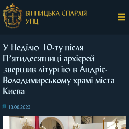
ВІННИЦЬКА ЄПАРХІЯ
УПЦ
У Неділю 10-ту після
Пʼятидесятниці архієрей
звершив літургію в Андріє-
Володимирському храмі міста
Києва
13.08.2023