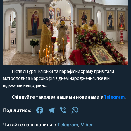
Після літургії клірики та парафіяни храму привітали
митрополита Варсонофія з днем народження, яке він
відзначав нещодавно.
Слідкуйте також за нашими новинами в
Telegram
.
Facebook
Telegram
Viber
WhatsApp
Поділитись:
Читайте наші новини в
Telegram
,
Viber