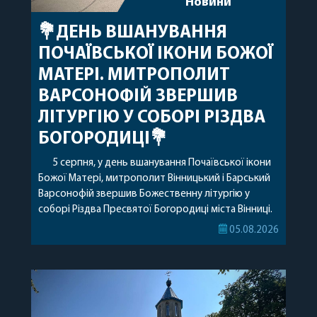
Новини
💐ДЕНЬ ВШАНУВАННЯ
ПОЧАЇВСЬКОЇ ІКОНИ БОЖОЇ
МАТЕРІ. МИТРОПОЛИТ
ВАРСОНОФІЙ ЗВЕРШИВ
ЛІТУРГІЮ У СОБОРІ РІЗДВА
БОГОРОДИЦІ💐
5 серпня, у день вшанування Почаївської ікони
Божої Матері, митрополит Вінницький і Барський
Варсонофій звершив Божественну літургію у
соборі Різдва Пресвятої Богородиці міста Вінниці.
Його Високопреосвященству співслужили
05.08.2026
секретар, духівник, благочинні, духовенство
Вінницької єпархії та гості з інших єпархій у
священному сані. Під час богослужіння підносилися
особливі молитви за мир в Україні, за воїнів, які
захищають […]