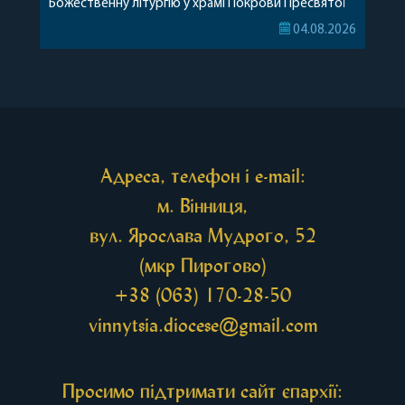
Божественну літургію у храмі Покрови Пресвятої
Богородиці села Терешки Барського благочиння.
04.08.2026
Перед початком богослужіння до храму була
принесена чудотворна ікона святої
рівноапостольної Марії Магдалини з часткою її
святих мощей, передана зі Святої Гори Афон.
Також для поклоніння вірянам […]
Адреса, телефон і e-mail:
м. Вінниця,
вул. Ярослава Мудрого, 52
(мкр Пирогово)
+38 (063) 170-28-50
vinnytsia.diocese@gmail.com
Просимо підтримати сайт єпархії: