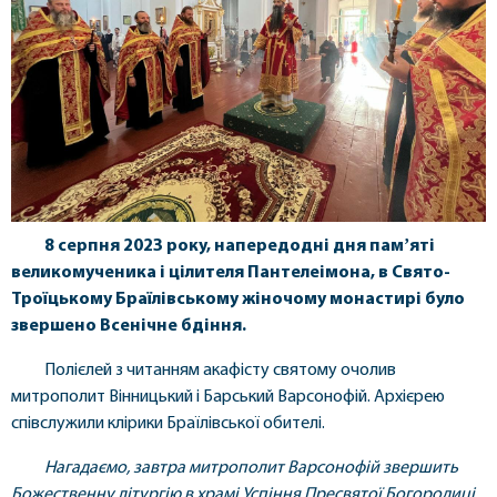
8 серпня 2023 року, напередодні дня памʼяті
великомученика і цілителя Пантелеімона, в Свято-
Троїцькому Браїлівському жіночому монастирі було
звершено Всенічне бдіння.
Полієлей з читанням акафісту святому очолив
митрополит Вінницький і Барський Варсонофій. Архієрею
співслужили клірики Браїлівської обителі.
Нагадаємо, завтра митрополит Варсонофій звершить
Божественну літургію в храмі Успіння Пресвятої Богородиці