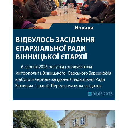
Новини
ВІДБУЛОСЬ ЗАСІДАННЯ
ЄПАРХІАЛЬНОЇ РАДИ
ВІННИЦЬКОЇ ЄПАРХІЇ
6 серпня 2026 року під головуванням
митрополита Вінницького і Барського Варсонофія
відбулося чергове засідання Єпархіальної Ради
Вінницької єпархії. Перед початком засідання
секретар Єпархіальної Ради від імені членів Ради
06.08.2026
привітав митрополита Варсонофія з днем
народження, яке архіпастир відзначив 1 серпня,
побажавши йому міцного здоров’я, Божої
допомоги, миру, духовної радості та
благословенних успіхів у подальшому