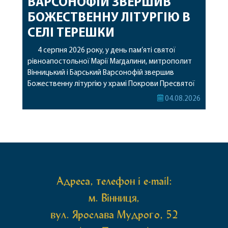
ВАРСОНОФІЙ ЗВЕРШИВ
БОЖЕСТВЕННУ ЛІТУРГІЮ В
СЕЛІ ТЕРЕШКИ
4 серпня 2026 року, у день пам’яті святої
рівноапостольної Марії Магдалини, митрополит
Вінницький і Барський Варсонофій звершив
Божественну літургію у храмі Покрови Пресвятої
Богородиці села Терешки Барського благочиння.
04.08.2026
Перед початком богослужіння до храму була
принесена чудотворна ікона святої
рівноапостольної Марії Магдалини з часткою її
святих мощей, передана зі Святої Гори Афон.
Також для поклоніння вірянам […]
Адреса, телефон і e-mail:
м. Вінниця,
вул. Ярослава Мудрого, 52