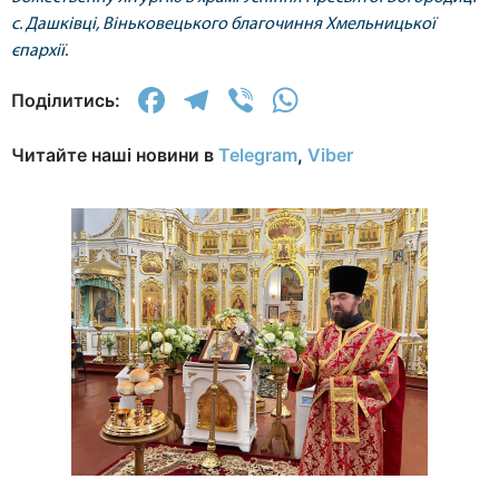
с. Дашківці, Віньковецького благочиння Хмельницької
єпархії.
Facebook
Telegram
Viber
WhatsApp
Поділитись:
Читайте наші новини в
Telegram
,
Viber