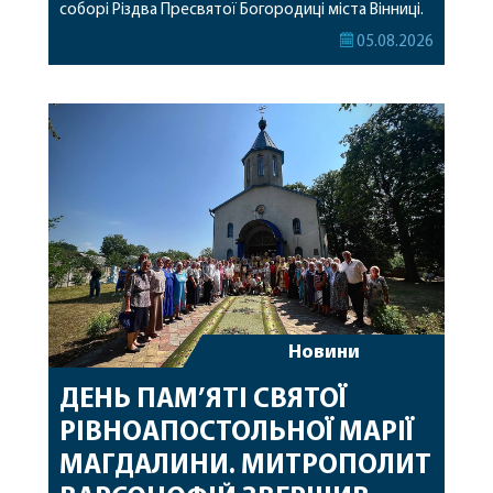
соборі Різдва Пресвятої Богородиці міста Вінниці.
Його Високопреосвященству співслужили
05.08.2026
секретар, духівник, благочинні, духовенство
Вінницької єпархії та гості з інших єпархій у
священному сані. Під час богослужіння підносилися
особливі молитви за мир в Україні, за воїнів, які
захищають […]
Новини
ДЕНЬ ПАМ’ЯТІ СВЯТОЇ
РІВНОАПОСТОЛЬНОЇ МАРІЇ
МАГДАЛИНИ. МИТРОПОЛИТ