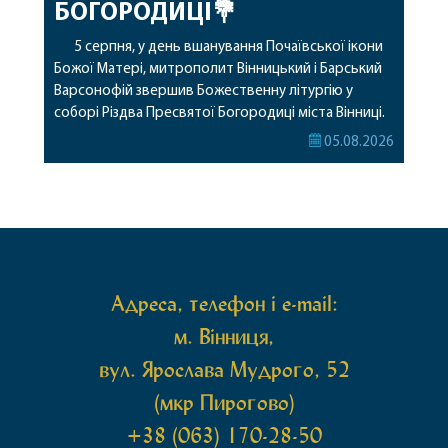
БОГОРОДИЦІ💐
5 серпня, у день вшанування Почаївської ікони
Божої Матері, митрополит Вінницький і Барський
Варсонофій звершив Божественну літургію у
соборі Різдва Пресвятої Богородиці міста Вінниці.
Його Високопреосвященству співслужили
05.08.2026
секретар, духівник, благочинні, духовенство
Вінницької єпархії та гості з інших єпархій у
священному сані. Під час богослужіння підносилися
особливі молитви за мир в Україні, за воїнів, які
захищають […]
Адреса, телефон і e-mail:
м. Вінниця,
вул. Ярослава Мудрого, 52
(мкр Пирогово)
+38 (063) 170-28-50