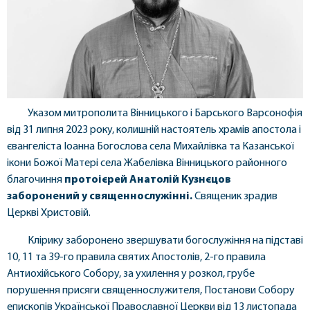
Указом митрополита Вінницького і Барського Варсонофія
від 31 липня 2023 року, колишній настоятель храмів апостола і
євангеліста Іоанна Богослова села Михайлівка та Казанської
ікони Божої Матері села Жабелівка Вінницького районного
благочиння
протоієрей Анатолій Кузнєцов
заборонений у священнослужінні.
Священик зрадив
Церкві Христовій.
Клірику заборонено звершувати богослужіння на підставі
10, 11 та 39-го правила святих Апостолів, 2-го правила
Антиохійського Собору, за ухилення у розкол, грубе
порушення присяги священнослужителя, Постанови Собору
епископів Української Православної Церкви від 13 листопада