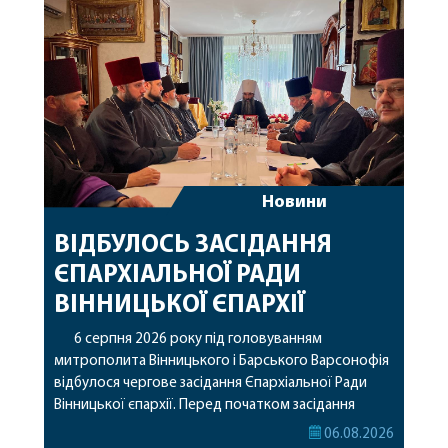
Варсонофію співслужили секретар єпархії
архімандрит Єнох (Торак), благочинний
Жмеринського округу протоієрей Ярослав
Коромчевський, клірики […]
Новини
ВІДБУЛОСЬ ЗАСІДАННЯ
ЄПАРХІАЛЬНОЇ РАДИ
ВІННИЦЬКОЇ ЄПАРХІЇ
6 серпня 2026 року під головуванням
митрополита Вінницького і Барського Варсонофія
відбулося чергове засідання Єпархіальної Ради
Вінницької єпархії. Перед початком засідання
секретар Єпархіальної Ради від імені членів Ради
06.08.2026