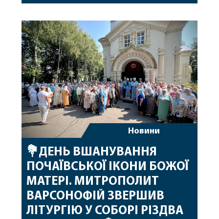
привітав митрополита Варсонофія з днем
народження, яке архіпастир відзначив 1 серпня,
побажавши йому міцного здоров’я, Божої
допомоги, миру, духовної радості та
благословенних успіхів у подальшому
архіпастирському служінні. […]
Новини
💐ДЕНЬ ВШАНУВАННЯ
ПОЧАЇВСЬКОЇ ІКОНИ БОЖОЇ
МАТЕРІ. МИТРОПОЛИТ
ВАРСОНОФІЙ ЗВЕРШИВ
ЛІТУРГІЮ У СОБОРІ РІЗДВА