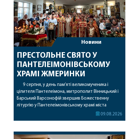
Новини
ПРЕСТОЛЬНЕ СВЯТО У
ПАНТЕЛЕІМОНІВСЬКОМУ
ХРАМІ ЖМЕРИНКИ
9 серпня, у день пам’яті великомученика і
цілителя Пантелеімона, митрополит Вінницький і
Барський Варсонофій звершив Божественну
літургію у Пантелеімонівському храмі міста
Жмеринки. Перед початком богослужіння
09.08.2026
архіпастир доставив до храму чудотворну ікону
святої рівноапостольної Марії Магдалини з
часткою її святих мощей. Митрополиту