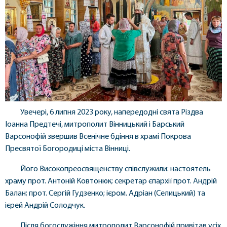
Увечері, 6 липня 2023 року, напередодні свята Різдва
Іоанна Предтечі, митрополит Вінницький і Барський
Варсонофій звершив Всенічне бдіння в храмі Покрова
Пресвятої Богородиці міста Вінниці.
Його Високопреосвященству співслужили: настоятель
храму прот. Антоній Ковтонюк; секретар єпархії прот. Андрій
Балан; прот. Сергій Гудзенко; ієром. Адріан (Селицький) та
ієрей Андрій Солодчук.
Після богослужіння митрополит Варсонофій привітав усіх