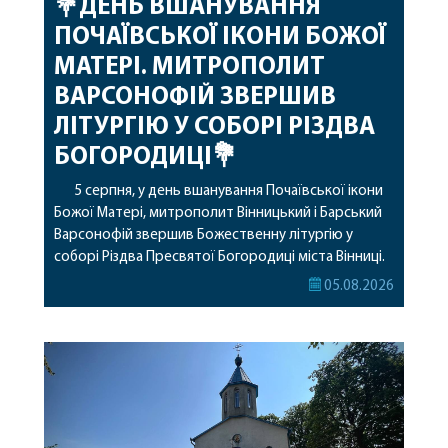
💐ДЕНЬ ВШАНУВАННЯ
ПОЧАЇВСЬКОЇ ІКОНИ БОЖОЇ
МАТЕРІ. МИТРОПОЛИТ
ВАРСОНОФІЙ ЗВЕРШИВ
ЛІТУРГІЮ У СОБОРІ РІЗДВА
БОГОРОДИЦІ💐
5 серпня, у день вшанування Почаївської ікони
Божої Матері, митрополит Вінницький і Барський
Варсонофій звершив Божественну літургію у
соборі Різдва Пресвятої Богородиці міста Вінниці.
Його Високопреосвященству співслужили
05.08.2026
секретар, духівник, благочинні, духовенство
Вінницької єпархії та гості з інших єпархій у
священному сані. Під час богослужіння підносилися
особливі молитви за мир в Україні, за воїнів, які
захищають […]