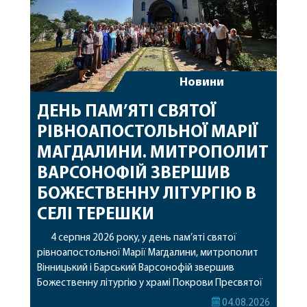
Новини
ДЕНЬ ПАМ’ЯТІ СВЯТОЇ
РІВНОАПОСТОЛЬНОЇ МАРІЇ
МАГДАЛИНИ. МИТРОПОЛИТ
ВАРСОНОФІЙ ЗВЕРШИВ
БОЖЕСТВЕННУ ЛІТУРГІЮ В
СЕЛІ ТЕРЕШКИ
4 серпня 2026 року, у день пам’яті святої
рівноапостольної Марії Магдалини, митрополит
Вінницький і Барський Варсонофій звершив
Божественну літургію у храмі Покрови Пресвятої
Богородиці села Терешки Барського благочиння.
04.08.2026