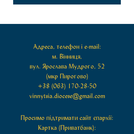
Перед початком богослужіння до храму була
принесена чудотворна ікона святої
рівноапостольної Марії Магдалини з часткою її
святих мощей, передана зі Святої Гори Афон.
Також для поклоніння вірянам […]
Адреса, телефон і e-mail:
м. Вінниця,
вул. Ярослава Мудрого, 52
(мкр Пирогово)
+38 (063) 170-28-50
vinnytsia.diocese@gmail.com
Просимо підтримати сайт єпархії:
Картка (Приватбанк):