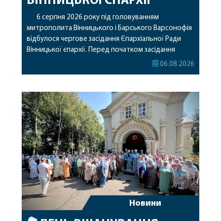
ВІННИЦЬКОЇ ЄПАРХІЇ
6 серпня 2026 року під головуванням
митрополита Вінницького і Барського Варсонофія
відбулося чергове засідання Єпархіальної Ради
Вінницької єпархії. Перед початком засідання
секретар Єпархіальної Ради від імені членів Ради
06.08.2026
привітав митрополита Варсонофія з днем
народження, яке архіпастир відзначив 1 серпня,
побажавши йому міцного здоров’я, Божої
допомоги, миру, духовної радості та
благословенних успіхів у подальшому
архіпастирському служінні. […]
Новини