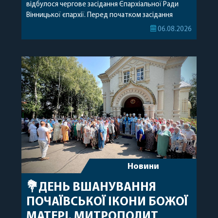
відбулося чергове засідання Єпархіальної Ради
Вінницької єпархії. Перед початком засідання
секретар Єпархіальної Ради від імені членів Ради
06.08.2026
привітав митрополита Варсонофія з днем
народження, яке архіпастир відзначив 1 серпня,
побажавши йому міцного здоров’я, Божої
допомоги, миру, духовної радості та
благословенних успіхів у подальшому
архіпастирському служінні. […]
Новини
💐ДЕНЬ ВШАНУВАННЯ
ПОЧАЇВСЬКОЇ ІКОНИ БОЖОЇ
МАТЕРІ. МИТРОПОЛИТ