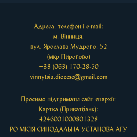
святих мощей, передана зі Святої Гори Афон.
Також для поклоніння вірянам […]
Адреса, телефон і e-mail:
м. Вінниця,
вул. Ярослава Мудрого, 52
(мкр Пирогово)
+38 (063) 170-28-50
vinnytsia.diocese@gmail.com
Просимо підтримати сайт єпархії:
Картка (Приватбанк):
4246001000801328
РО МIСIЯ СИНОДАЛЬНА УСТАНОВА АГУ