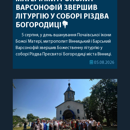
ВАРСОНОФІЙ ЗВЕРШИВ
ЛІТУРГІЮ У СОБОРІ РІЗДВА
БОГОРОДИЦІ💐
5 серпня, у день вшанування Почаївської ікони
Божої Матері, митрополит Вінницький і Барський
Варсонофій звершив Божественну літургію у
соборі Різдва Пресвятої Богородиці міста Вінниці.
Його Високопреосвященству співслужили
05.08.2026
секретар, духівник, благочинні, духовенство
Вінницької єпархії та гості з інших єпархій у
священному сані. Під час богослужіння підносилися
особливі молитви за мир в Україні, за воїнів, які
захищають […]