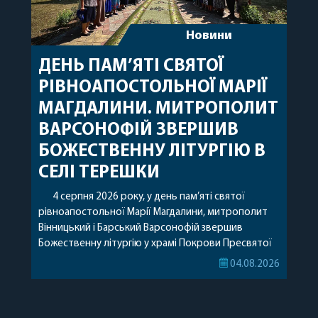
Новини
ДЕНЬ ПАМ’ЯТІ СВЯТОЇ
РІВНОАПОСТОЛЬНОЇ МАРІЇ
МАГДАЛИНИ. МИТРОПОЛИТ
ВАРСОНОФІЙ ЗВЕРШИВ
БОЖЕСТВЕННУ ЛІТУРГІЮ В
СЕЛІ ТЕРЕШКИ
4 серпня 2026 року, у день пам’яті святої
рівноапостольної Марії Магдалини, митрополит
Вінницький і Барський Варсонофій звершив
Божественну літургію у храмі Покрови Пресвятої
Богородиці села Терешки Барського благочиння.
04.08.2026
Перед початком богослужіння до храму була
принесена чудотворна ікона святої
рівноапостольної Марії Магдалини з часткою її