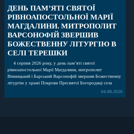
ДЕНЬ ПАМ’ЯТІ СВЯТОЇ
РІВНОАПОСТОЛЬНОЇ МАРІЇ
МАГДАЛИНИ. МИТРОПОЛИТ
ВАРСОНОФІЙ ЗВЕРШИВ
БОЖЕСТВЕННУ ЛІТУРГІЮ В
СЕЛІ ТЕРЕШКИ
4 серпня 2026 року, у день пам’яті святої
рівноапостольної Марії Магдалини, митрополит
Вінницький і Барський Варсонофій звершив Божественну
літургію у храмі Покрови Пресвятої Богородиці села
Терешки Барського благочиння. Перед початком
04.08.2026
богослужіння до храму була принесена чудотворна ікона
святої рівноапостольної Марії Магдалини з часткою її
святих мощей, передана зі Святої Гори Афон. Також для
поклоніння вірянам […]