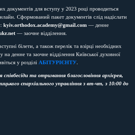
х документів для вступу у 2023 році проводиться
нлайн. Сформований пакет документів слід надіслати
у:
kyiv.orthodox.academy@gmail.com
— денне
kr.net
— заочне відділення.
ступні білети, а також перелік та взірці необхідних
у на денне та заочне відділення Київської духовної
ивіться у розділі
АБІТУРІЄНТУ
.
 співбесіди та отримання благословіння архієрея,
ицького єпархіального управління з вт-чт, з 10:00 до