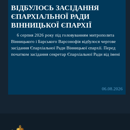
ВІДБУЛОСЬ ЗАСІДАННЯ
ЄПАРХІАЛЬНОЇ РАДИ
ВІННИЦЬКОЇ ЄПАРХІЇ
6 серпня 2026 року під головуванням митрополита
Вінницького і Барського Варсонофія відбулося чергове
засідання Єпархіальної Ради Вінницької єпархії. Перед
початком засідання секретар Єпархіальної Ради від імені
членів Ради привітав митрополита Варсонофія з днем
народження, яке архіпастир відзначив 1 серпня,
побажавши йому міцного здоров’я, Божої допомоги,
миру, духовної радості та благословенних успіхів у
подальшому архіпастирському служінні. […]
06.08.2026