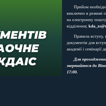
Прийом необхідни
виключно в режимі о
на електронну пошт
відділення;
kda_zs@u
Правила вступу, в
документів для вступ
академії і семінарії д
Для проходження
звертайтеся до Вінн
17:00.