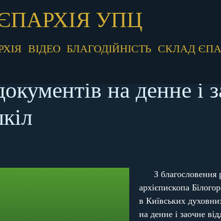
ЄПАРХІЯ УПЦ
РХІЯ
ВІДЕО
БЛАГОДІЙНІСТЬ
СКЛАД ЄПА
кументів на денне і з
шкіл
З благословення р
архієпископа Білогор
в Київських духовни
на денне і заочне від