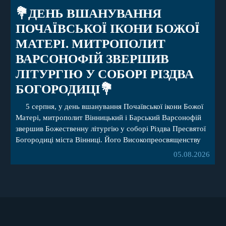
💐ДЕНЬ ВШАНУВАННЯ
ПОЧАЇВСЬКОЇ ІКОНИ БОЖОЇ
МАТЕРІ. МИТРОПОЛИТ
ВАРСОНОФІЙ ЗВЕРШИВ
ЛІТУРГІЮ У СОБОРІ РІЗДВА
БОГОРОДИЦІ💐
5 серпня, у день вшанування Почаївської ікони Божої
Матері, митрополит Вінницький і Барський Варсонофій
звершив Божественну літургію у соборі Різдва Пресвятої
Богородиці міста Вінниці. Його Високопреосвященству
співслужили секретар, духівник, благочинні, духовенство
05.08.2026
Вінницької єпархії та гості з інших єпархій у священному
сані. Під час богослужіння підносилися особливі молитви
за мир в Україні, за воїнів, які захищають […]