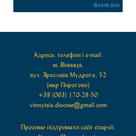
Богородиці села Терешки Барського благочиння.
04.08.2026
Перед початком богослужіння до храму була
принесена чудотворна ікона святої
рівноапостольної Марії Магдалини з часткою її
святих мощей, передана зі Святої Гори Афон.
Також для поклоніння вірянам […]
Адреса, телефон і e-mail:
м. Вінниця,
вул. Ярослава Мудрого, 52
(мкр Пирогово)
+38 (063) 170-28-50
vinnytsia.diocese@gmail.com
Просимо підтримати сайт єпархії: