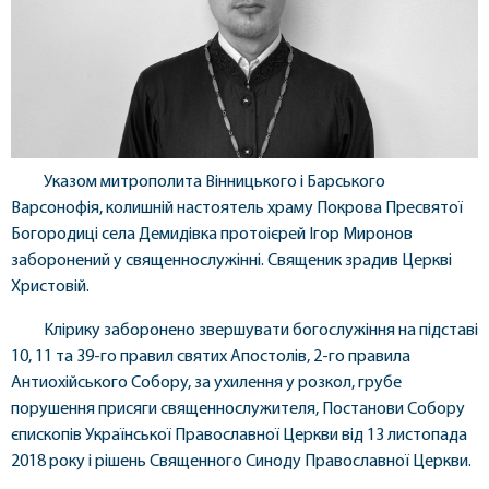
Указом митрополита Вінницького і Барського
Варсонофія, колишній настоятель храму Покрова Пресвятої
Богородиці села Демидівка протоієрей Ігор Миронов
заборонений у священнослужінні. Священик зрадив Церкві
Христовій.
Клірику заборонено звершувати богослужіння на підставі
10, 11 та 39-го правил святих Апостолів, 2-го правила
Антиохійського Собору, за ухилення у розкол, грубе
порушення присяги священнослужителя, Постанови Собору
єпископів Української Православної Церкви від 13 листопада
2018 року і рішень Священного Синоду Православної Церкви.