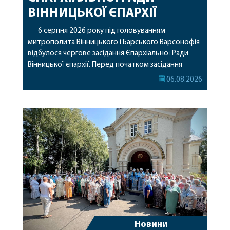
ВІННИЦЬКОЇ ЄПАРХІЇ
6 серпня 2026 року під головуванням
митрополита Вінницького і Барського Варсонофія
відбулося чергове засідання Єпархіальної Ради
Вінницької єпархії. Перед початком засідання
секретар Єпархіальної Ради від імені членів Ради
06.08.2026
привітав митрополита Варсонофія з днем
народження, яке архіпастир відзначив 1 серпня,
побажавши йому міцного здоров’я, Божої
допомоги, миру, духовної радості та
благословенних успіхів у подальшому
архіпастирському служінні. […]
Новини