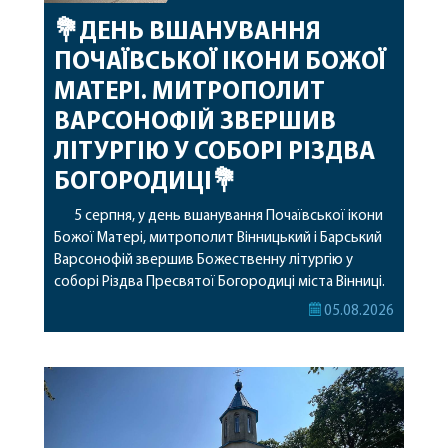
💐ДЕНЬ ВШАНУВАННЯ
ПОЧАЇВСЬКОЇ ІКОНИ БОЖОЇ
МАТЕРІ. МИТРОПОЛИТ
ВАРСОНОФІЙ ЗВЕРШИВ
ЛІТУРГІЮ У СОБОРІ РІЗДВА
БОГОРОДИЦІ💐
5 серпня, у день вшанування Почаївської ікони
Божої Матері, митрополит Вінницький і Барський
Варсонофій звершив Божественну літургію у
соборі Різдва Пресвятої Богородиці міста Вінниці.
Його Високопреосвященству співслужили
05.08.2026
секретар, духівник, благочинні, духовенство
Вінницької єпархії та гості з інших єпархій у
священному сані. Під час богослужіння підносилися
особливі молитви за мир в Україні, за воїнів, які
захищають […]