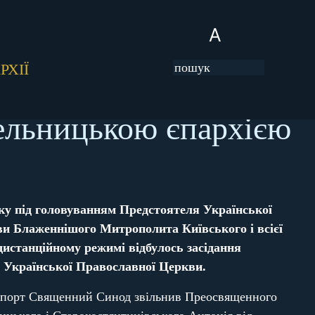
A
РХІЇ
ельницькою єпархією
оку під головуванням Предстоятеля Української
и Блаженнішого Митрополита Київського і всієї
дистанційному режимі відбулось засідання
Української Православної Церкви.
рапорт Священний Синод звільнив Преосвященного