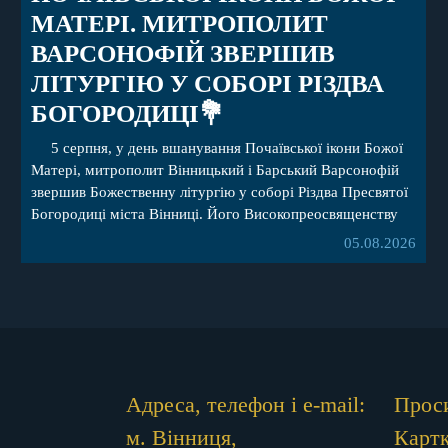
МАТЕРІ. МИТРОПОЛИТ
ВАРСОНОФІЙ ЗВЕРШИВ
ЛІТУРГІЮ У СОБОРІ РІЗДВА
БОГОРОДИЦІ💐
5 серпня, у день вшанування Почаївської ікони Божої
Матері, митрополит Вінницький і Барський Варсонофій
звершив Божественну літургію у соборі Різдва Пресвятої
Богородиці міста Вінниці. Його Високопреосвященству
співслужили секретар, духівник, благочинні, духовенство
05.08.2026
Вінницької єпархії та гості з інших єпархій у священному
сані. Під час богослужіння підносилися особливі молитви
за мир в Україні, за воїнів, які захищають […]
Адреса, телефон і e-mail:
Проси
м. Вінниця,
Картк