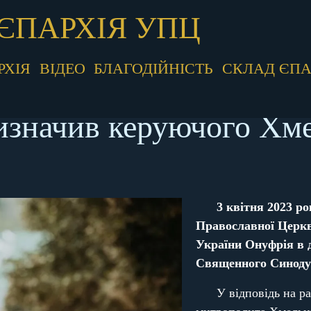
ЄПАРХІЯ УПЦ
РХІЯ
ВІДЕО
БЛАГОДІЙНІСТЬ
СКЛАД ЄПА
значив керуючого Хм
3 квітня 2023 р
Православної Церкв
України Онуфрія в 
Священного Синоду 
У відповідь на 