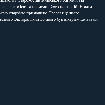
цького і Старокостянтинівського Антонія від
кою єпархією та почислив його на спокій. Новим
кою єпархією призначено Преосвященного
ського Віктора, який до цього був вікарієм Київської