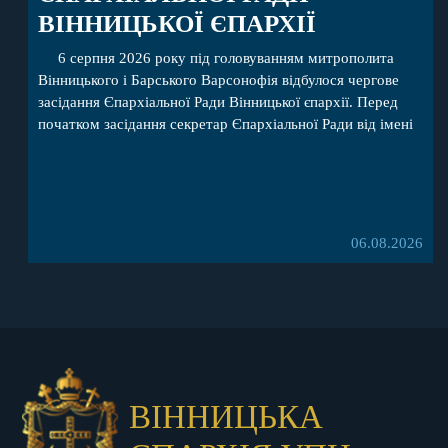
ВІННИЦЬКОЇ ЄПАРХІЇ
6 серпня 2026 року під головуванням митрополита
Вінницького і Барського Варсонофія відбулося чергове
засідання Єпархіальної Ради Вінницької єпархії. Перед
початком засідання секретар Єпархіальної Ради від імені
членів Ради привітав митрополита Варсонофія з днем
народження, яке архіпастир відзначив 1 серпня,
побажавши йому міцного здоров’я, Божої допомоги,
миру, духовної радості та благословенних успіхів у
подальшому архіпастирському служінні. […]
06.08.2026
ВІННИЦЬКА