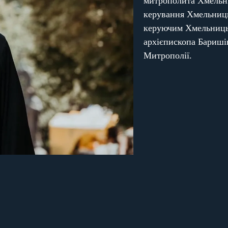
митрополита Хмельни
керування Хмельниць
керуючим Хмельниць
архієпископа Баришів
Митрополії.