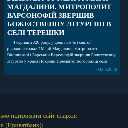
МАГДАЛИНИ. МИТРОПОЛИТ
ВАРСОНОФІЙ ЗВЕРШИВ
БОЖЕСТВЕННУ ЛІТУРГІЮ В
СЕЛІ ТЕРЕШКИ
4 серпня 2026 року, у день пам’яті святої
рівноапостольної Марії Магдалини, митрополит
Вінницький і Барський Варсонофій звершив Божественну
літургію у храмі Покрови Пресвятої Богородиці села
Терешки Барського благочиння. Перед початком
04.08.2026
богослужіння до храму була принесена чудотворна ікона
святої рівноапостольної Марії Магдалини з часткою її
святих мощей, передана зі Святої Гори Афон. Також для
поклоніння вірянам […]
мо підтримати сайт єпархії:
а (Приватбанк):