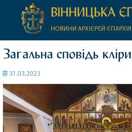
ВІННИЦЬКА Є
НОВИНИ
АРХІЄРЕЙ
ЄПАРХІЯ
Загальна сповідь клір
31.03.2023