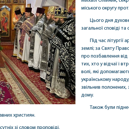
Михаїл Олійник, секр
міського округу прот.
Цього дня духов
загальної сповіді та
Під час літургії 
землі; за Святу Прав
про позбавлення від 
тих, хто у відчаї і 
волі, які допомагают
українському народу,
звільнив полонених, 
дому.
Також були піднес
лавних християн.
сутніх зі словом проповіді.