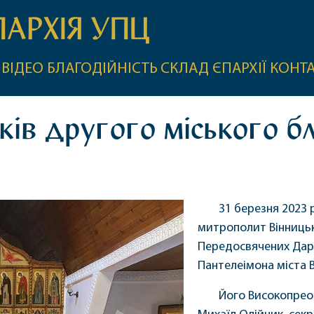
ПАРХІЯ УПЦ
ВІДЕО
БЛАГОДІЙНІСТЬ
СКЛАД ЄПАРХІЇ
КОНТ
иків другого міського б
31 березня 2023 р
митрополит Вінницьк
Передосвячених Дарі
Пантелеімона міста В
Його Високопреос