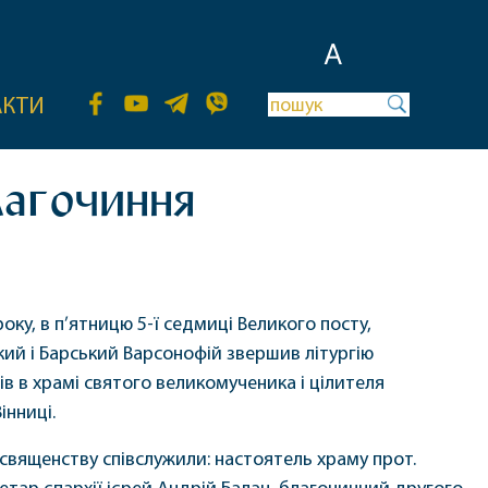
A
АКТИ
лагочиння
оку, в п’ятницю 5-ї седмиці Великого посту,
ий і Барський Варсонофій звершив літургію
в в храмі святого великомученика і цілителя
інниці.
вященству співслужили: настоятель храму прот.