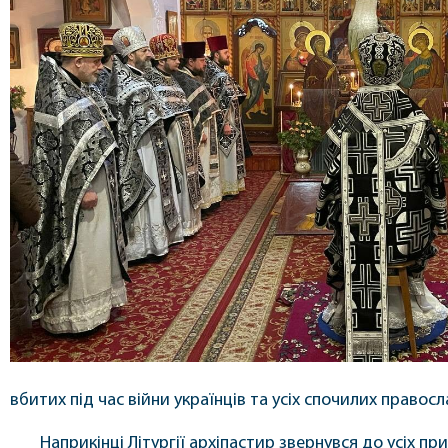
вбитих під час війни українців та усіх спочилих правос
Наприкінці Літургії архіпастир звернувся до усіх при