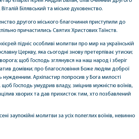
етар єпархії ієрей Андрій Балан, благочинний другого
 Віталій Білявський та міське духовенство.
енство другого міського благочиння приступили до
 спільно причастились Святих Христових Таїнств.
архієрей підніс особливі молитви про мир на українській
ославну Церкву, яка сьогодні знову претерпіває утиски;
ворога; щоб Господь зглянувся на наш народ і зберіг
втратив домівки; про благословіння Боже людям доброї
ь нужденним. Архіпастир попросив у Бога милості
 щоб Господь умудрив владу, зміцнив мужністю воїнів,
зцілив хворих та дав прихисток тим, хто позбавлений
ені заупокійні молитви за усіх полеглих воїнів, невинно