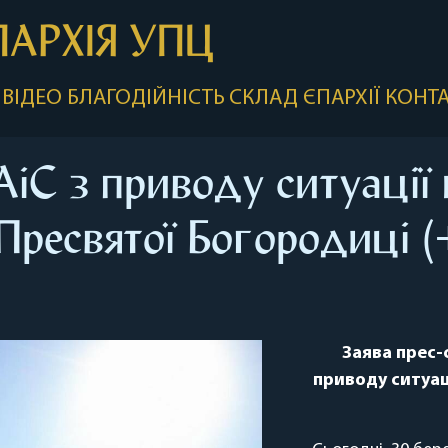
ПАРХІЯ УПЦ
ВІДЕО
БЛАГОДІЙНІСТЬ
СКЛАД ЄПАРХІЇ
КОНТ
іС з приводу ситуації
 Пресвятої Богородиці 
Заява прес-с
приводу ситуац