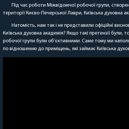
Під час роботи Міжвідомчої робочої групи, створено
території Києво-Печерської Лаври, Київська духовна а
Натомість, нам так і не представили офіційні висно
Київська духовна академія? Якщо такі претензії були, 
робочої групи були об’єктивними. Саме тому ми наполя
по відношенню до приміщень, які займає Київська духо