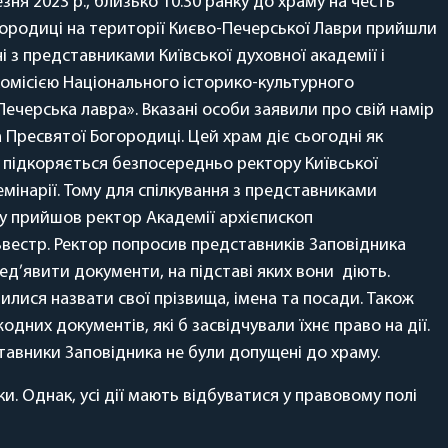
зня 2023 р., близько 10:30 ранку до храму на честь
городиці на території Києво-Печерської Лаври прийшли
ні з представниками Київської духовної академії і
комісією Національного історико-культурного
ечерська лавра». Вказані особи заявили про свій намір
 Пресвятої Богородиці. Цей храм діє сьогодні як
 підкоряється безпосередньо ректору Київської
семінарії. Тому для спілкування з представниками
у прийшов ректор Академії архієпископ
вестр. Ректор попросив представників Заповідника
д’явити документи, на підставі яких вони діють.
илися назвати свої прізвища, імена та посади. Також
одних документів, які б засвідчували їхнє право на дії.
тавники Заповідника не були допущені до храму.
и. Однак, усі дії мають відбуватися у правовому полі