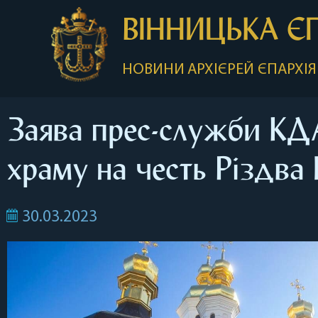
ВІННИЦЬКА Є
НОВИНИ
АРХІЄРЕЙ
ЄПАРХІЯ
Заява прес-служби КДА
храму на честь Різдва
30.03.2023