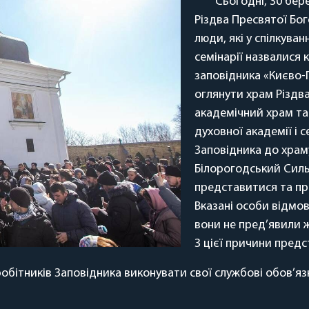
Сьогодні, 30 бере
Різдва Пресвятої Бо
люди, які у спілкуван
семінарії назвалися 
заповідника «Києво-П
оглянути храм Різдва
академічний храм та
духовної академії і 
Заповідника до храм
Білорогодський Силь
представитися та пре
Вказані особи відмов
вони не пред’явили ж
З цієї причини предс
обітників Заповідника виконувати свої службові обов’язк