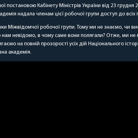
ї постановою Кабінету Міністрів України від 23 грудня 2
кадемія надала членам цієї робочої групи доступ до всіх
вки Міжвідомчої робочої групи. Тому ми не знаємо, чи вис
то нам невідомо, в чому саме вони полягали? Отже, ми н
гаємо на повній прозорості усіх дій Національного істо
вна академія.