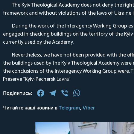
The Kyiv Theological Academy does not deny the rights 
framework and without violations of the laws of Ukraine i
During the work of the Interagency Working Group est
engaged in checking buildings on the territory of the Kyi
currently used by the Academy.
Nevertheless, we have not been provided with the off
the buildings used by the Kyiv Theological Academy were 
the conclusions of the Interagency Working Group were. Tha
Preserve “Kyiv-Pechersk Lavra”.
Facebook
Telegram
Viber
WhatsApp
Поділитись:
Читайте наші новини в
Telegram
,
Viber