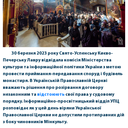
30 березня 2023 року Свято-Успенську Києво-
Печерську Лавру відвідала комісія Міністерства
культури та інформаційної політики України з метою
провести приймання-передавання споруд і будівель
монастиря. В Українській Православній Церкві
вважають рішення про розірвання договору
незаконним та
відстоюють
свої права у судовому
порядку. Інформаційно-просвітницький відділ УПЦ
розповідає як у цей день віряни Української
Православної Церкви не допустили протиправних дій
з боку чиновників Мінкульту.