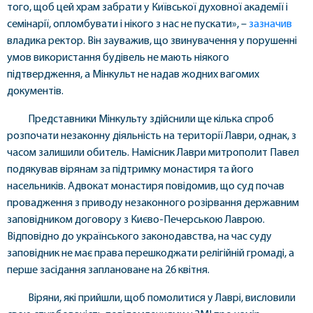
того, щоб цей храм забрати у Київської духовної академії і
семінарії, опломбувати і нікого з нас не пускати», –
зазначив
владика ректор. Він зауважив, що звинувачення у порушенні
умов використання будівель не мають ніякого
підтвердження, а Мінкульт не надав жодних вагомих
документів.
Представники Мінкульту здійснили ще кілька спроб
розпочати незаконну діяльність на території Лаври, однак, з
часом залишили обитель. Намісник Лаври митрополит Павел
подякував вірянам за підтримку монастиря та його
насельників. Адвокат монастиря повідомив, що суд почав
провадження з приводу незаконного розірвання державним
заповідником договору з Києво-Печерською Лаврою.
Відповідно до українського законодавства, на час суду
заповідник не має права перешкоджати релігійній громаді, а
перше засідання заплановане на 26 квітня.
Віряни, які прийшли, щоб помолитися у Лаврі, висловили