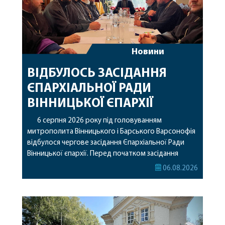
Новини
ВІДБУЛОСЬ ЗАСІДАННЯ
ЄПАРХІАЛЬНОЇ РАДИ
ВІННИЦЬКОЇ ЄПАРХІЇ
6 серпня 2026 року під головуванням
митрополита Вінницького і Барського Варсонофія
відбулося чергове засідання Єпархіальної Ради
Вінницької єпархії. Перед початком засідання
секретар Єпархіальної Ради від імені членів Ради
06.08.2026
привітав митрополита Варсонофія з днем
народження, яке архіпастир відзначив 1 серпня,
побажавши йому міцного здоров’я, Божої
допомоги, миру, духовної радості та
благословенних успіхів у подальшому