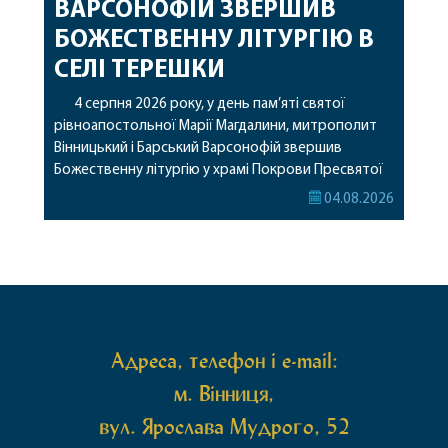
ВАРСОНОФІЙ ЗВЕРШИВ
БОЖЕСТВЕННУ ЛІТУРГІЮ В
СЕЛІ ТЕРЕШКИ
4 серпня 2026 року, у день пам’яті святої
рівноапостольної Марії Магдалини, митрополит
Вінницький і Барський Варсонофій звершив
Божественну літургію у храмі Покрови Пресвятої
Богородиці села Терешки Барського благочиння.
04.08.2026
Перед початком богослужіння до храму була
принесена чудотворна ікона святої
рівноапостольної Марії Магдалини з часткою її
святих мощей, передана зі Святої Гори Афон.
Також для поклоніння вірянам […]
Адреса, телефон і e-mail:
м. Вінниця,
вул. Ярослава Мудрого, 52