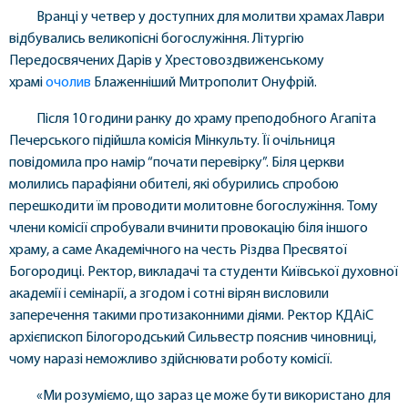
Вранці у четвер у доступних для молитви храмах Лаври
відбувались великопісні богослужіння. Літургію
Передосвячених Дарів у Хрестовоздвиженському
храмі
очолив
Блаженніший Митрополит Онуфрій.
Після 10 години ранку до храму преподобного Агапіта
Печерського підійшла комісія Мінкульту. Її очільниця
повідомила про намір “почати перевірку”. Біля церкви
молились парафіяни обителі, які обурились спробою
перешкодити їм проводити молитовне богослужіння. Тому
члени комісії спробували вчинити провокацію біля іншого
храму, а саме Академічного на честь Різдва Пресвятої
Богородиці. Ректор, викладачі та студенти Київської духовної
академії і семінарії, а згодом і сотні вірян висловили
заперечення такими протизаконними діями. Ректор КДАіС
архієпископ Білогородський Сильвестр пояснив чиновниці,
чому наразі неможливо здійснювати роботу комісії.
«Ми розуміємо, що зараз це може бути використано для