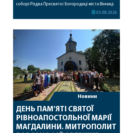
соборі Різдва Пресвятої Богородиці міста Вінниці.
Його Високопреосвященству співслужили
05.08.2026
секретар, духівник, благочинні, духовенство
Вінницької єпархії та гості з інших єпархій у
священному сані. Під час богослужіння підносилися
особливі молитви за мир в Україні, за воїнів, які
захищають […]
Новини
ДЕНЬ ПАМ’ЯТІ СВЯТОЇ
РІВНОАПОСТОЛЬНОЇ МАРІЇ
МАГДАЛИНИ. МИТРОПОЛИТ