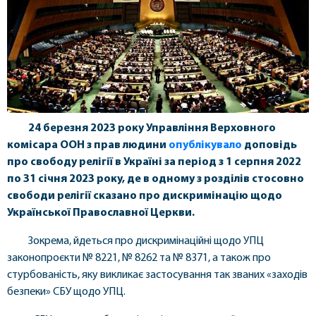
24 березня 2023 року Управління Верховного
комісара ООН з прав людини
опублікувало
доповідь
про свободу релігії в Україні за період з 1 серпня 2022
по 31 січня 2023 року, де в одному з розділів стосовно
свободи релігії сказано про дискримінацію щодо
Української Православної Церкви.
Зокрема, йдеться про дискримінаційні щодо УПЦ
законопроєкти № 8221, № 8262 та № 8371, а також про
стурбованість, яку викликає застосування так званих «заходів
безпеки» СБУ щодо УПЦ.