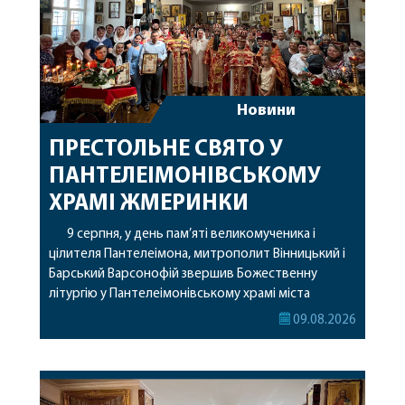
Новини
ПРЕСТОЛЬНЕ СВЯТО У
ПАНТЕЛЕІМОНІВСЬКОМУ
ХРАМІ ЖМЕРИНКИ
9 серпня, у день пам’яті великомученика і
цілителя Пантелеімона, митрополит Вінницький і
Барський Варсонофій звершив Божественну
літургію у Пантелеімонівському храмі міста
Жмеринки. Перед початком богослужіння
09.08.2026
архіпастир доставив до храму чудотворну ікону
святої рівноапостольної Марії Магдалини з
часткою її святих мощей. Митрополиту
Варсонофію співслужили секретар єпархії