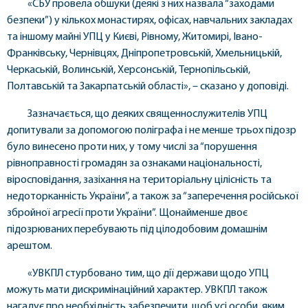
«СБУ провела обшуки (деякі з них назвала “заходами
безпеки”) у кількох монастирях, офісах, навчальних закладах
та іншому майні УПЦ у Києві, Рівному, Житомирі, Івано-
Франківську, Чернівцях, Дніпропетровській, Хмельницькій,
Черкаській, Волинській, Херсонській, Тернопільській,
Полтавській та Закарпатській області», – сказано у доповіді.
Зазначається, що деяких священнослужителів УПЦ
допитували за допомогою поліграфа і не менше трьох підозр
було винесено проти них, у тому числі за “порушення
рівноправності громадян за ознаками національності,
віросповідання, зазіхання на територіальну цілісність та
недоторканність України”, а також за “заперечення російської
збройної агресії проти України”. Щонайменше двоє
підозрюваних перебувають під цілодобовим домашнім
арештом.
«УВКПЛ стурбовано тим, що дії держави щодо УПЦ
можуть мати дискримінаційний характер. УВКПЛ також
нагадує про необхідність забезпечити, щоб усі особи, яким