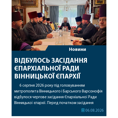
архімандрит Єнох (Торак), благочинний
Жмеринського округу протоієрей Ярослав
Коромчевський, клірики […]
Новини
ВІДБУЛОСЬ ЗАСІДАННЯ
ЄПАРХІАЛЬНОЇ РАДИ
ВІННИЦЬКОЇ ЄПАРХІЇ
6 серпня 2026 року під головуванням
митрополита Вінницького і Барського Варсонофія
відбулося чергове засідання Єпархіальної Ради
Вінницької єпархії. Перед початком засідання
секретар Єпархіальної Ради від імені членів Ради
06.08.2026
привітав митрополита Варсонофія з днем