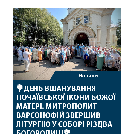
народження, яке архіпастир відзначив 1 серпня,
побажавши йому міцного здоров’я, Божої
допомоги, миру, духовної радості та
благословенних успіхів у подальшому
архіпастирському служінні. […]
Новини
💐ДЕНЬ ВШАНУВАННЯ
ПОЧАЇВСЬКОЇ ІКОНИ БОЖОЇ
МАТЕРІ. МИТРОПОЛИТ
ВАРСОНОФІЙ ЗВЕРШИВ
ЛІТУРГІЮ У СОБОРІ РІЗДВА
БОГОРОДИЦІ💐