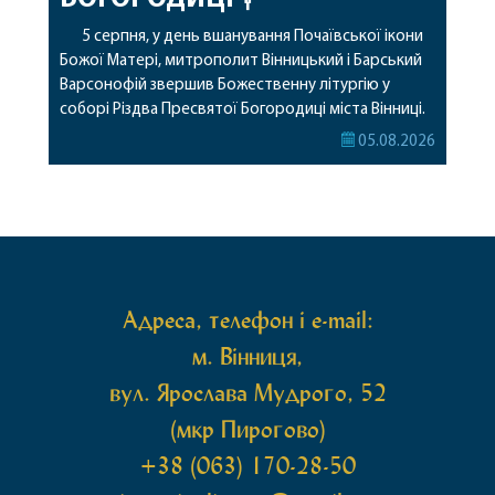
5 серпня, у день вшанування Почаївської ікони
Божої Матері, митрополит Вінницький і Барський
Варсонофій звершив Божественну літургію у
соборі Різдва Пресвятої Богородиці міста Вінниці.
Його Високопреосвященству співслужили
05.08.2026
секретар, духівник, благочинні, духовенство
Вінницької єпархії та гості з інших єпархій у
священному сані. Під час богослужіння підносилися
особливі молитви за мир в Україні, за воїнів, які
захищають […]
Адреса, телефон і e-mail:
м. Вінниця,
вул. Ярослава Мудрого, 52
(мкр Пирогово)
+38 (063) 170-28-50