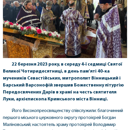
22
березня 2023 року, в середу 4-ї седмиці Святої
Великої Чотиридесятниці, в день пам’яті 40-ка
мучеників Севастійських, митрополит Вінницький і
Барський Варсонофій звершив Божественну літургію
Передосвячених Дарів в храмі на честь святителя
Луки, архієпископа Кримського міста Вінниці.
Його Високопреосвященству співслужили: благочинний
першого міського церковного округу протоієрей Богдан
Маліновський; настоятель храму протоієрей Володимир