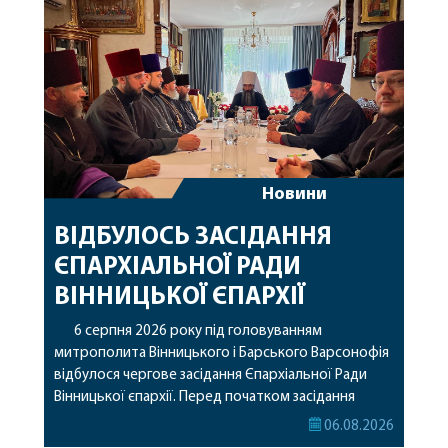
Новини
ВІДБУЛОСЬ ЗАСІДАННЯ
ЄПАРХІАЛЬНОЇ РАДИ
ВІННИЦЬКОЇ ЄПАРХІЇ
6 серпня 2026 року під головуванням
митрополита Вінницького і Барського Варсонофія
відбулося чергове засідання Єпархіальної Ради
Вінницької єпархії. Перед початком засідання
секретар Єпархіальної Ради від імені членів Ради
06.08.2026
привітав митрополита Варсонофія з днем