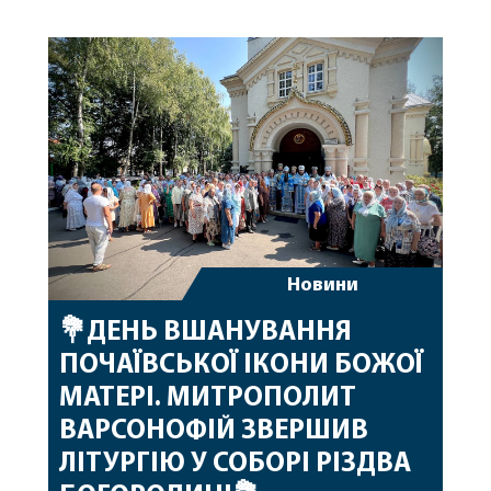
народження, яке архіпастир відзначив 1 серпня,
побажавши йому міцного здоров’я, Божої
допомоги, миру, духовної радості та
благословенних успіхів у подальшому
архіпастирському служінні. […]
Новини
💐ДЕНЬ ВШАНУВАННЯ
ПОЧАЇВСЬКОЇ ІКОНИ БОЖОЇ
МАТЕРІ. МИТРОПОЛИТ
ВАРСОНОФІЙ ЗВЕРШИВ
ЛІТУРГІЮ У СОБОРІ РІЗДВА