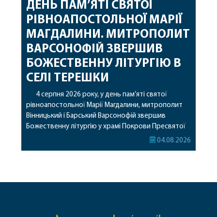
ДЕНЬ ПАМ’ЯТІ СВЯТОЇ
РІВНОАПОСТОЛЬНОЇ МАРІЇ
МАГДАЛИНИ. МИТРОПОЛИТ
ВАРСОНОФІЙ ЗВЕРШИВ
БОЖЕСТВЕННУ ЛІТУРГІЮ В
СЕЛІ ТЕРЕШКИ
4 серпня 2026 року, у день пам’яті святої
рівноапостольної Марії Магдалини, митрополит
Вінницький і Барський Варсонофій звершив
Божественну літургію у храмі Покрови Пресвятої
Богородиці села Терешки Барського благочиння.
04.08.2026
Перед початком богослужіння до храму була
принесена чудотворна ікона святої
рівноапостольної Марії Магдалини з часткою її
святих мощей, передана зі Святої Гори Афон.
Також для поклоніння вірянам […]