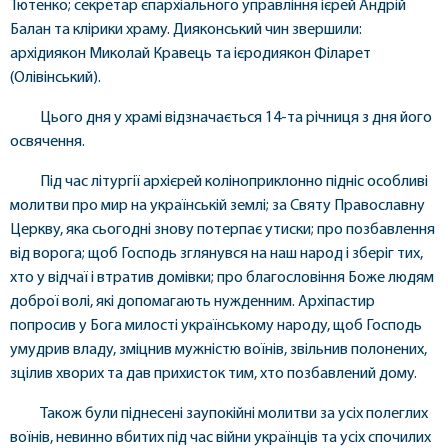
Тютенко; секретар єпархіального управління ієрей Андрій
Балан та клірики храму. Дияконський чин звершили:
архідиякон Миколай Кравець та ієродиякон Філарет
(Олівінський).
Цього дня у храмі відзначається 14-та річниця з дня його
освячення.
Під час літургії архієрей коліноприклонно підніс особливі
молитви про мир на українській землі; за Святу Православну
Церкву, яка сьогодні знову потерпає утиски; про позбавлення
від ворога; щоб Господь зглянувся на наш народ і зберіг тих,
хто у відчаї і втратив домівки; про благословіння Боже людям
доброї волі, які допомагають нужденним. Архіпастир
попросив у Бога милості українському народу, щоб Господь
умудрив владу, зміцнив мужністю воїнів, звільнив полонених,
зцілив хворих та дав прихисток тим, хто позбавлений дому.
Також були піднесені заупокійні молитви за усіх полеглих
воїнів, невинно вбитих під час війни українців та усіх спочилих