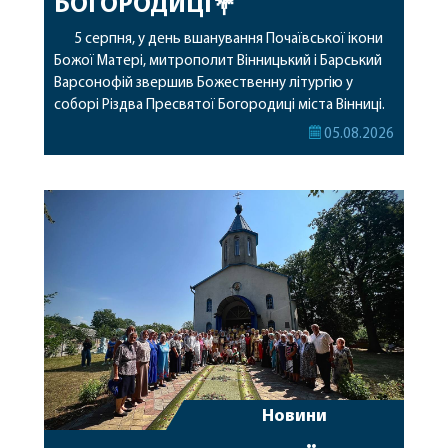
БОГОРОДИЦІ💐
5 серпня, у день вшанування Почаївської ікони
Божої Матері, митрополит Вінницький і Барський
Варсонофій звершив Божественну літургію у
соборі Різдва Пресвятої Богородиці міста Вінниці.
Його Високопреосвященству співслужили
05.08.2026
секретар, духівник, благочинні, духовенство
Вінницької єпархії та гості з інших єпархій у
священному сані. Під час богослужіння підносилися
особливі молитви за мир в Україні, за воїнів, які
захищають […]
Новини