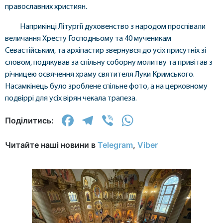
православних християн.
Наприкінці Літургії духовенство з народом проспівали
величання Хресту Господньому та 40 мученикам
Севастійським, та архіпастир звернувся до усіх присутніх зі
словом, подякував за спільну соборну молитву та привітав з
річницею освячення храму святителя Луки Кримського.
Насамкінець було зроблене спільне фото, а на церковному
подвіррі для усіх вірян чекала трапеза.
Facebook
Telegram
Viber
WhatsApp
Поділитись:
Читайте наші новини в
Telegram
,
Viber