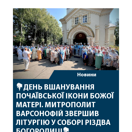
народження, яке архіпастир відзначив 1 серпня,
побажавши йому міцного здоров’я, Божої
допомоги, миру, духовної радості та
благословенних успіхів у подальшому
архіпастирському служінні. […]
Новини
💐ДЕНЬ ВШАНУВАННЯ
ПОЧАЇВСЬКОЇ ІКОНИ БОЖОЇ
МАТЕРІ. МИТРОПОЛИТ
ВАРСОНОФІЙ ЗВЕРШИВ
ЛІТУРГІЮ У СОБОРІ РІЗДВА
БОГОРОДИЦІ💐