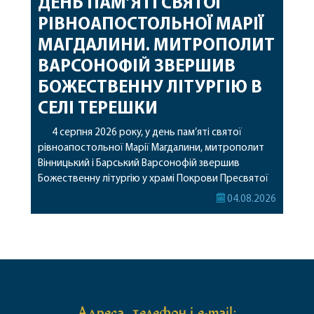
ДЕНЬ ПАМ’ЯТІ СВЯТОЇ
РІВНОАПОСТОЛЬНОЇ МАРІЇ
МАГДАЛИНИ. МИТРОПОЛИТ
ВАРСОНОФІЙ ЗВЕРШИВ
БОЖЕСТВЕННУ ЛІТУРГІЮ В
СЕЛІ ТЕРЕШКИ
4 серпня 2026 року, у день пам’яті святої
рівноапостольної Марії Магдалини, митрополит
Вінницький і Барський Варсонофій звершив
Божественну літургію у храмі Покрови Пресвятої
Богородиці села Терешки Барського благочиння.
04.08.2026
Перед початком богослужіння до храму була
принесена чудотворна ікона святої
рівноапостольної Марії Магдалини з часткою її
святих мощей, передана зі Святої Гори Афон.
Також для поклоніння вірянам […]
Адреса, телефон і e-mail: