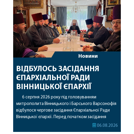
Новини
ВІДБУЛОСЬ ЗАСІДАННЯ
ЄПАРХІАЛЬНОЇ РАДИ
ВІННИЦЬКОЇ ЄПАРХІЇ
6 серпня 2026 року під головуванням
митрополита Вінницького і Барського Варсонофія
відбулося чергове засідання Єпархіальної Ради
Вінницької єпархії. Перед початком засідання
секретар Єпархіальної Ради від імені членів Ради
06.08.2026
привітав митрополита Варсонофія з днем