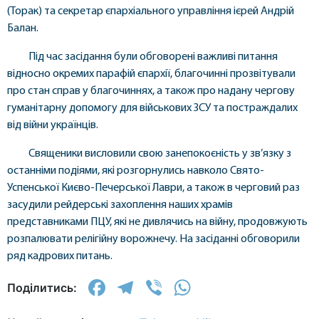
(Торак) та секретар єпархіального управління ієрей Андрій
Балан.
Під час засідання були обговорені важливі питання
відносно окремих парафій єпархії, благочинні прозвітували
про стан справ у благочиннях, а також про надану чергову
гуманітарну допомогу для військових ЗСУ та постраждалих
від війни українців.
Священики висловили свою занепокоєність у зв’язку з
останніми подіями, які розгорнулись навколо Свято-
Успенської Києво-Печерської Лаври, а також в черговий раз
засудили рейдерські захоплення наших храмів
представниками ПЦУ, які не дивлячись на війну, продовжують
розпалювати релігійну ворожнечу. На засіданні обговорили
ряд кадрових питань.
Facebook
Telegram
Viber
WhatsApp
Поділитись: