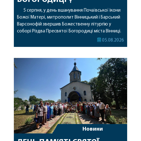
5 серпня, у день вшанування Почаївської ікони
Божої Матері, митрополит Вінницький і Барський
Варсонофій звершив Божественну літургію у
соборі Різдва Пресвятої Богородиці міста Вінниці.
Його Високопреосвященству співслужили
05.08.2026
секретар, духівник, благочинні, духовенство
Вінницької єпархії та гості з інших єпархій у
священному сані. Під час богослужіння підносилися
особливі молитви за мир в Україні, за воїнів, які
захищають […]
Новини