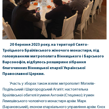
20 березня 2023 року, на території Свято-
Троїцького Браїлівського жіночого монастиря, під
головуванням митрополита Вінницького і Барського
Варсонофія, відбулось розширине зібрання
благочинних Вінницької єпархії Української
Православної Церкви.
Участь у зборах також взяли: митрополит Могилів-
Подільський і Шаргородський Агапіт; настоятелька
Браїлівської обителі ігуменя Антонія (Стеценко); ігумен
Лемешівського чоловічого монастиря архім. Марк
(Барановський), економ єпархіального управління архім. Єнох