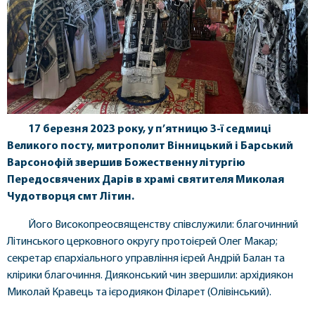
17
березня 2023 року, у п’ятницю 3-ї седмиці
Великого посту, митрополит Вінницький і Барський
Варсонофій звершив Божественну літургію
Передосвячених Дарів в храмі святителя Миколая
Чудотворця смт Літин.
Його Високопреосвященству співслужили: благочинний
Літинського церковного округу протоієрей Олег Макар;
секретар єпархіального управління ієрей Андрій Балан та
клірики благочиння. Дияконський чин звершили: архідиякон
Миколай Кравець та ієродиякон Філарет (Олівінський).