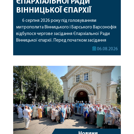
ЄПАРХІАЛЬНОЇ РАДИ
ВІННИЦЬКОЇ ЄПАРХІЇ
6 серпня 2026 року під головуванням
митрополита Вінницького і Барського Варсонофія
відбулося чергове засідання Єпархіальної Ради
Вінницької єпархії. Перед початком засідання
секретар Єпархіальної Ради від імені членів Ради
06.08.2026
привітав митрополита Варсонофія з днем
народження, яке архіпастир відзначив 1 серпня,
побажавши йому міцного здоров’я, Божої
допомоги, миру, духовної радості та
благословенних успіхів у подальшому
архіпастирському служінні. […]
Новини