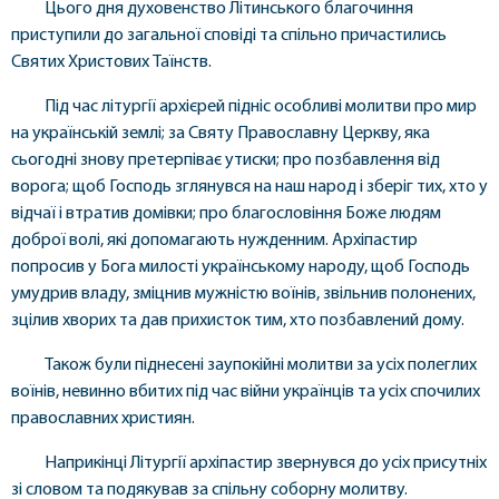
Цього дня духовенство Літинського благочиння
приступили до загальної сповіді та спільно причастились
Святих Христових Таїнств.
Під час літургії архієрей підніс особливі молитви про мир
на українській землі; за Святу Православну Церкву, яка
сьогодні знову претерпіває утиски; про позбавлення від
ворога; щоб Господь зглянувся на наш народ і зберіг тих, хто у
відчаї і втратив домівки; про благословіння Боже людям
доброї волі, які допомагають нужденним. Архіпастир
попросив у Бога милості українському народу, щоб Господь
умудрив владу, зміцнив мужністю воїнів, звільнив полонених,
зцілив хворих та дав прихисток тим, хто позбавлений дому.
Також були піднесені заупокійні молитви за усіх полеглих
воїнів, невинно вбитих під час війни українців та усіх спочилих
православних християн.
Наприкінці Літургії архіпастир звернувся до усіх присутніх
зі словом та подякував за спільну соборну молитву.