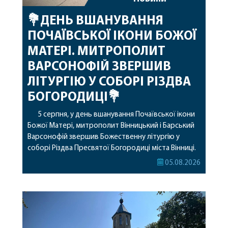
💐ДЕНЬ ВШАНУВАННЯ
ПОЧАЇВСЬКОЇ ІКОНИ БОЖОЇ
МАТЕРІ. МИТРОПОЛИТ
ВАРСОНОФІЙ ЗВЕРШИВ
ЛІТУРГІЮ У СОБОРІ РІЗДВА
БОГОРОДИЦІ💐
5 серпня, у день вшанування Почаївської ікони
Божої Матері, митрополит Вінницький і Барський
Варсонофій звершив Божественну літургію у
соборі Різдва Пресвятої Богородиці міста Вінниці.
Його Високопреосвященству співслужили
05.08.2026
секретар, духівник, благочинні, духовенство
Вінницької єпархії та гості з інших єпархій у
священному сані. Під час богослужіння підносилися
особливі молитви за мир в Україні, за воїнів, які
захищають […]