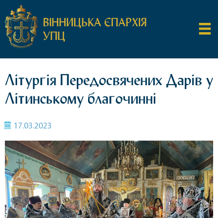
ВІННИЦЬКА ЄПАРХІЯ
УПЦ
Літургія Передосвячених Дарів у
Літинському благочинні
17.03.2023