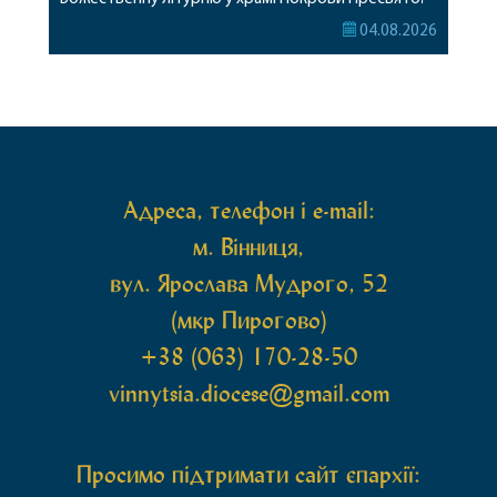
Богородиці села Терешки Барського благочиння.
04.08.2026
Перед початком богослужіння до храму була
принесена чудотворна ікона святої
рівноапостольної Марії Магдалини з часткою її
святих мощей, передана зі Святої Гори Афон.
Також для поклоніння вірянам […]
Адреса, телефон і e-mail:
м. Вінниця,
вул. Ярослава Мудрого, 52
(мкр Пирогово)
+38 (063) 170-28-50
vinnytsia.diocese@gmail.com
Просимо підтримати сайт єпархії: