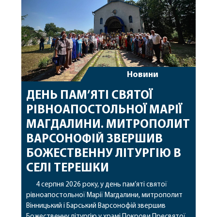
Новини
ДЕНЬ ПАМ’ЯТІ СВЯТОЇ
РІВНОАПОСТОЛЬНОЇ МАРІЇ
МАГДАЛИНИ. МИТРОПОЛИТ
ВАРСОНОФІЙ ЗВЕРШИВ
БОЖЕСТВЕННУ ЛІТУРГІЮ В
СЕЛІ ТЕРЕШКИ
4 серпня 2026 року, у день пам’яті святої
рівноапостольної Марії Магдалини, митрополит
Вінницький і Барський Варсонофій звершив
Божественну літургію у храмі Покрови Пресвятої