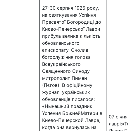
27-30 серпня 1925 року,
на святкування Успіння
Пресвятої Богородиці до
Києво-Печерської Лаври
прибула велика кількість
обновленського
єпископату. Очолив
богослужіння голова
Всеукраїнського
Священного Синоду
митрополит Пимен
(Пєгов). В офіційному
журналі українських
обновленців писалося:
«Нынешний праздник
Успения БожиейМатери в
07 січня
Киево-Печерской Лавре,
лаврі:«То
когда она вернулась на
Лавра Пе