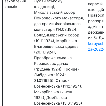
захоплення
Лук’янівському
парафій 
храмів
кладовищі,
вже здійс
Миколаївський собор
Правосла
Покровського монастиря,
розпоряд
два храми Флорівського
адміністр
монастиря (14.08.1924),
державно
Володимирський собор
осіб».Дж
(10.11.1924), Маріїнсько-
keruyucho
Благовіщенська церква
za-2022-
(20.11.1924),
Преображенська на
Караваєвих дачах
(грудень 1924), Тройце-
Либідська (1924-
31.01.1925), Старо-
Вознесенська (11.12.1924),
Макаріївська (кінець
1924), Деміївська
Вознесенська (13.01.1925)