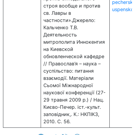
pechersko
строя вообще и против
uspensko
св. Лавры в
частности».Джерело:
Кальченко Т.В.
Деятельность
митрополита Иннокентия
на Киевской
обновленческой кафедре
// Православ’я – наука –
суспільство: питання
взаємодії. Матеріали
Сьомої Міжнародної
наукової конференції (27-
29 травня 2009 р.) / Нац.
Києво-Печер. іст.-культ.
заповідник,. К.: НКПІКЗ,
2010. С. 56.