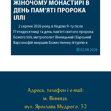
ЖІНОЧОМУ МОНАСТИРІ В
ДЕНЬ ПАМ’ЯТІ ПРОРОКА
ІЛЛІ
2 серпня 2026 року, в Неділю 9-ту після
Пʼятидесятниці та день пам’яті святого пророка
Божого Іллі, митрополит Вінницький і Барський
Варсонофій звершив Божественну літургію в
Барському жіночому монастирі. Перед початком
02.08.2026
богослужіння архіпастир привіз до обителі
чудотворну ікону святої рівноапостольної Марії
Магдалини з часткою її святих мощей, яка була
передана до Вінницької єпархії зі Святої Гори […]
Адреса, телефон і e-mail:
м. Вінниця,
вул. Ярослава Мудрого, 52