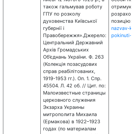
також гальмував роботу
отримую,
ГПУ по розколу
розрахов
духовенства Київської
позицію»
губернії і
nazvav-ko
Правобережжя».Джерело:
pokinuti-
Центральний Державний
Архів Громадських
Об’єднань України. Ф. 263
(Колекція позасудових
справ реабілітованих,
1919-1953 гг.). Оп. 1. Спр.
45504. Л. 42 об. // Цит. по:
Малоизвестные страницы
церковного служения
Экзарха Украины
митрополита Михаила
(Ермакова) в 1922–1923
годах (по материалам