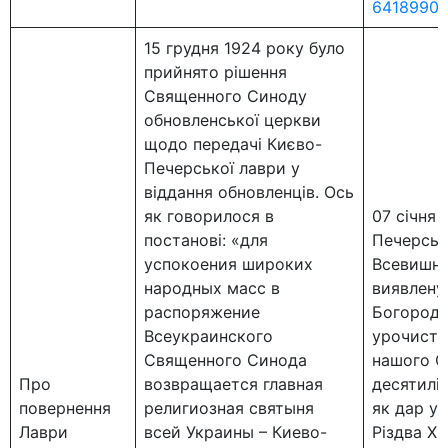
6418990
15 грудня 1924 року було
прийнято рішення
Священного Синоду
обновленської церкви
щодо передачі Києво-
Печерської лаври у
віддання обновленців. Ось
як говорилося в
07 січня 
постанові: «для
Печерськ
успокоения широких
Всевишнь
народных масс в
виявлену
распоряжение
Богородиц
Всеукраинского
урочисто
Священного Синода
нашого С
Про
возвращается главная
десятиліт
повернення
религиозная святыня
як дар у
Лаври
всей Украины – Киево-
Різдва Хр