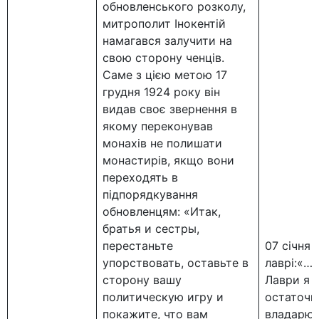
обновленського розколу,
митрополит Інокентій
намагався залучити на
свою сторону ченців.
Саме з цією метою 17
грудня 1924 року він
видав своє звернення в
якому переконував
монахів не полишати
монастирів, якщо вони
переходять в
підпорядкування
обновленцям: «Итак,
братья и сестры,
перестаньте
07 січня
упорствовать, оставьте в
лаврі:«…
сторону вашу
Лаври я 
политическую игру и
остаточно
покажите, что вам
владарюва