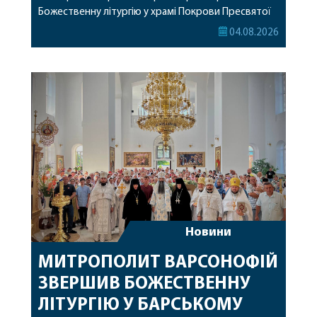
Божественну літургію у храмі Покрови Пресвятої
Богородиці села Терешки Барського благочиння.
04.08.2026
Перед початком богослужіння до храму була
принесена чудотворна ікона святої
рівноапостольної Марії Магдалини з часткою її
святих мощей, передана зі Святої Гори Афон.
Також для поклоніння вірянам […]
Новини
МИТРОПОЛИТ ВАРСОНОФІЙ
ЗВЕРШИВ БОЖЕСТВЕННУ
ЛІТУРГІЮ У БАРСЬКОМУ