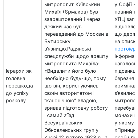
митрополит Київський
у Софії К
Михаїл (Єрмаков) був
повний п
заарештований і через
УПЦ запр
деякий час був
відновлен
переведений до Москви в
що держа
Бутирську
на єписк
в’язницю.Радянські
протоієр
спецслужби щодо арешту
інформац
митрополита Михаїла:
наголоси
Ієрархи як
«Видалити його було
підсанкці
головна
необхідно будь-що, тому
березня 
перешкода
що він, користуючись
кримінал
до успіху
своїм авторитетом і
з’явилися
розколу
“канонічною” владою,
митропол
зривав підготовчу роботу
перебува
і самий з’їзд
монахи м
Всеукраїнських
у якому 
Обновленських груп у
«Принципо
Києві 12 лютого 1923 р., а
особи пок