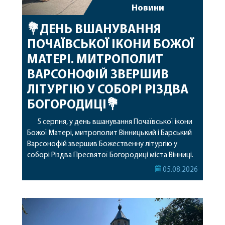
Новини
💐ДЕНЬ ВШАНУВАННЯ
ПОЧАЇВСЬКОЇ ІКОНИ БОЖОЇ
МАТЕРІ. МИТРОПОЛИТ
ВАРСОНОФІЙ ЗВЕРШИВ
ЛІТУРГІЮ У СОБОРІ РІЗДВА
БОГОРОДИЦІ💐
5 серпня, у день вшанування Почаївської ікони
Божої Матері, митрополит Вінницький і Барський
Варсонофій звершив Божественну літургію у
соборі Різдва Пресвятої Богородиці міста Вінниці.
Його Високопреосвященству співслужили
05.08.2026
секретар, духівник, благочинні, духовенство
Вінницької єпархії та гості з інших єпархій у
священному сані. Під час богослужіння підносилися
особливі молитви за мир в Україні, за воїнів, які
захищають […]