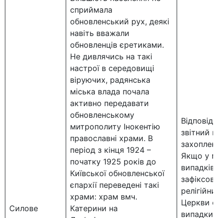
сприймала
обновленський рух, деякі
навіть вважали
обновленців єретиками.
Не дивлячись на такі
настрої в середовищі
віруючих, радянська
міська влада почала
активно передавати
обновленському
Відповідн
митрополиту Інокентію
звітний п
православні храми. В
захоплен
період з кінця 1924 –
Якщо у м
початку 1925 років до
випадків,
Київської обновленської
зафіксова
єпархії переведені такі
релігійни
храми: храм вмч.
Церкви о
Силове
Катерини на
випадки п