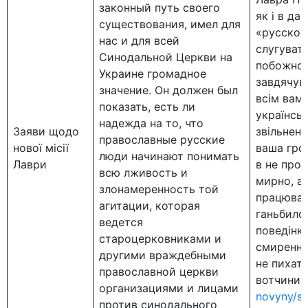
законный путь своего
як і в да
существования, имел для
«русског
нас и для всей
слугуват
Синодальной Церкви на
побожност
Украине громадное
завдячув
значение. Он должен был
всім вам,
показать, есть ли
українськ
надежда на то, что
Заяви щодо
звільненн
православные русские
нової місії
ваша гро
люди начинают понимать
Лаври
в не прос
всю лживость и
мирно, а
злонамеренность той
працюват
агитации, которая
ганьбило
ведется
поведінку
староцерковниками и
смиренни
другими враждебными
не пихат
православной церкви
вотчини»
организациями и лицами
novyny/s
против синодального