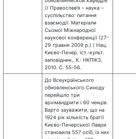
обновленческой кафедре
// Православ’я – наука –
суспільство: питання
взаємодії. Матеріали
Сьомої Міжнародної
наукової конференції (27-
29 травня 2009 р.) / Нац.
Києво-Печер. іст.-культ.
заповідник,. К.: НКПІКЗ,
2010. С. 55-56.
До Всеукраїнського
обновленського Синоду
перейшло три
архімандрити і 60 ченців.
Варто зауважити, що на
1924 рік кількість братії
Києво-Печерської Лаври
становила 557 осіб, із них