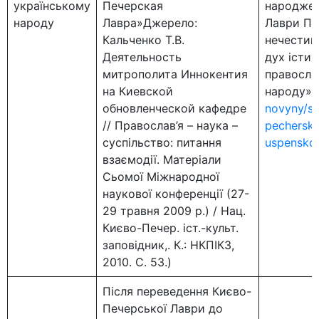
українському
Печерская
народженн
народу
Лавра»Джерело:
Лаври Пе
Кальченко Т.В.
нечестив
Деятельность
дух істи
митрополита Иннокентия
правосла
на Киевской
народу».
обновленческой кафедре
novyny/s
// Православ’я – наука –
pechersko
суспільство: питання
uspensko
взаємодії. Матеріали
Сьомої Міжнародної
наукової конференції (27-
29 травня 2009 р.) / Нац.
Києво-Печер. іст.-культ.
заповідник,. К.: НКПІКЗ,
2010. С. 53.)
Після переведення Києво-
Печерської Лаври до