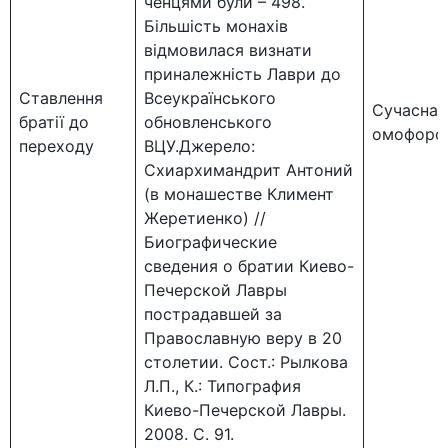
ченцями були – 498.
Більшість монахів
відмовилася визнати
приналежність Лаври до
Ставлення
Всеукраїнського
Сучасна б
братії до
обновленського
омофоро
переходу
ВЦУ.Джерело:
Схиархимандрит Антоний
(в монашестве Климент
Жеретиенко) //
Биографические
сведения о братии Киево-
Печерской Лавры
пострадавшей за
Православную веру в 20
столетии. Сост.: Рылкова
Л.П., К.: Типография
Киево-Печерской Лавры.
2008. С. 91.