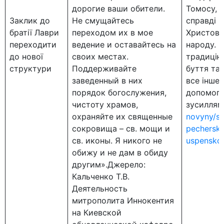
дорогие ваши обители.
Томосу, 
Заклик до
Не смущайтесь
справді ч
братії Лаври
переходом их в мое
Христові
переходити
ведение и оставайтесь на
народу. 
до нової
своих местах.
традицію
структури
Поддерживайте
буття та
заведенный в них
все інше
порядок богослужения,
допомого
чистоту храмов,
зусиллям
охраняйте их священные
novyny/s
сокровища – св. мощи и
pechersko
св. иконы. Я никого не
uspensko
обижу и не дам в обиду
другим».Джерело:
Кальченко Т.В.
Деятельность
митрополита Иннокентия
на Киевской