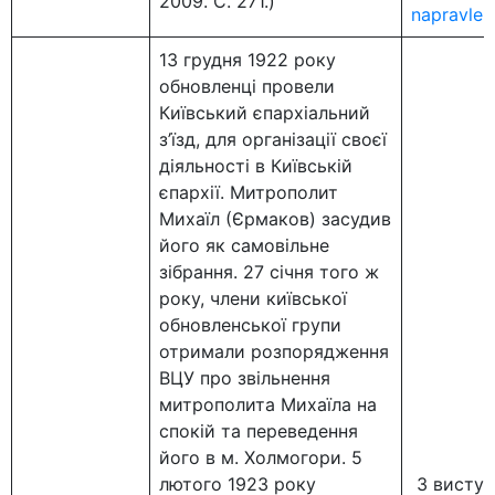
2009. С. 271.)
napravlen
13 грудня 1922 року
обновленці провели
Київський єпархіальний
з’їзд, для організації своєї
діяльності в Київській
єпархії. Митрополит
Михаїл (Єрмаков) засудив
його як самовільне
зібрання. 27 січня того ж
року, члени київської
обновленської групи
отримали розпорядження
ВЦУ про звільнення
митрополита Михаїла на
спокій та переведення
його в м. Холмогори. 5
лютого 1923 року
З виступу