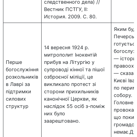
следственного дела) //
Вестник ПСТГУ, II:
История. 2009. С. 80.
Яким буд
Печерські
готуєтьс
14 вересня 1924 р.
богослуж
митрополит Інокентій
— істори
Перше
прибув на Літургію у
правоохор
богослужіння
супроводі кінної та пішої
— сказав
розкольників
озброєної міліції, це
Києві Ів
в Лаврі за
викликало протест зі
по периме
підтримки
сторони прихильників
собору.
силових
канонічної Церкви, як
Головне з
структур
наслідок 55 осіб з-поміж
провокаці
них було
що поки 
заарештовано.
громадсь
немає.Дж