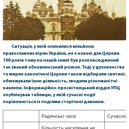
Ситуація, у якій опинилися мільйони
православних вірян України, не є новою для Церкви.
100 років тому на нашій землі був розповсюджений
так званий обновленський розкол. Тоді у духовенства
та мирян канонічної Церкви також відбирали святині,
обмежували їхню діяльність, зводили різноманітні
наклепи. Інформаційно-просвітницький відділ УПЦ
опублікував таблицю, у якій сучасні події
порівнюються із подіями сторічної давнини.
Радянські часи
Сучасніс
Більшість населення не