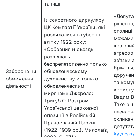
та інші.
«Депутат
Із секретного циркуляру
рішення,
ЦК Компартії України, які
столиці б
розсилалися в губернії
межами к
влітку 1922 року:
керівний 
«Собрания и съезды
агресора,
разрешать
зв’язки з
беспрепятственно только
Крім цьо
Заборона чи
обновленческому
доручено
обмеження
духовенству и только
та комун
діяльності
обновленческим
користува
мирянам».Джерело:
Вадим Вас
Тригуб О. Розгром
Таке ріше
Української церковної
пленарном
опозицiї в Росiйськiй
скликанн
Православнiй Церквi
депутата
(1922–1939 рр.). Миколаїв,
kyyivskiy