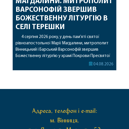
МАГДАЛИНИ. МИТРОПОЛИТ
ВАРСОНОФІЙ ЗВЕРШИВ
БОЖЕСТВЕННУ ЛІТУРГІЮ В
СЕЛІ ТЕРЕШКИ
4 серпня 2026 року, у день пам’яті святої
рівноапостольної Марії Магдалини, митрополит
Вінницький і Барський Варсонофій звершив
Божественну літургію у храмі Покрови Пресвятої
Богородиці села Терешки Барського благочиння.
04.08.2026
Перед початком богослужіння до храму була
принесена чудотворна ікона святої
рівноапостольної Марії Магдалини з часткою її
святих мощей, передана зі Святої Гори Афон.
Також для поклоніння вірянам […]
Адреса, телефон і e-mail:
м. Вінниця,