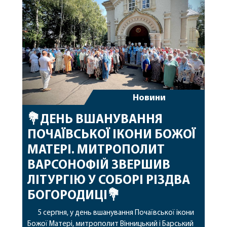
благословенних успіхів у подальшому
архіпастирському служінні. […]
Новини
💐ДЕНЬ ВШАНУВАННЯ
ПОЧАЇВСЬКОЇ ІКОНИ БОЖОЇ
МАТЕРІ. МИТРОПОЛИТ
ВАРСОНОФІЙ ЗВЕРШИВ
ЛІТУРГІЮ У СОБОРІ РІЗДВА
БОГОРОДИЦІ💐
5 серпня, у день вшанування Почаївської ікони
Божої Матері, митрополит Вінницький і Барський