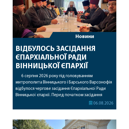
Новини
ВІДБУЛОСЬ ЗАСІДАННЯ
ЄПАРХІАЛЬНОЇ РАДИ
ВІННИЦЬКОЇ ЄПАРХІЇ
6 серпня 2026 року під головуванням
митрополита Вінницького і Барського Варсонофія
відбулося чергове засідання Єпархіальної Ради
Вінницької єпархії. Перед початком засідання
секретар Єпархіальної Ради від імені членів Ради
06.08.2026
привітав митрополита Варсонофія з днем
народження, яке архіпастир відзначив 1 серпня,
побажавши йому міцного здоров’я, Божої
допомоги, миру, духовної радості та