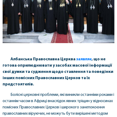
Албанська Православна Церква
заявляє
, що не
готова оприлюднювати у засобах масової інформації
свої думки та судження щодо ставлення та поведінки
інших помісних Православних Церков та їх
предстоятелів.
Болісні церковні проблеми, які виникли останніми роками і
останнім часом в Африці внаслідок явних тріщин у відносинах
помісних Православних Церков і широкого занепокоєння
православних віруючих, не можуть бути вирішені методом