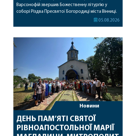
Варсонофій звершив Божественну літургію у
соборі Різдва Пресвятої Богородиці міста Вінниці.
Його Високопреосвященству співслужили
05.08.2026
секретар, духівник, благочинні, духовенство
Вінницької єпархії та гості з інших єпархій у
священному сані. Під час богослужіння підносилися
особливі молитви за мир в Україні, за воїнів, які
захищають […]
Новини
ДЕНЬ ПАМ’ЯТІ СВЯТОЇ
РІВНОАПОСТОЛЬНОЇ МАРІЇ