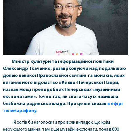
Міністр культури та інформаційної політики
Олександр Ткаченко, розмірковуючи над подальшою
долею великої Православної святині та монахів, яких
виганяє його відомство з Києво-Печерської Лаври,
назвав мощі преподобних Печерських «музейними
експонатами». Точно так, як свого часу їх називала
безбожна радянська влада. Про це він сказав
в ефірі
телемарафону
.
«Я хотів би наголосити про всяк випадок, що крім
нерухомого майна, там є ще музейні експонати, понад 800