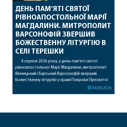
ДЕНЬ ПАМ’ЯТІ СВЯТОЇ
РІВНОАПОСТОЛЬНОЇ МАРІЇ
МАГДАЛИНИ. МИТРОПОЛИТ
ВАРСОНОФІЙ ЗВЕРШИВ
БОЖЕСТВЕННУ ЛІТУРГІЮ В
СЕЛІ ТЕРЕШКИ
4 серпня 2026 року, у день пам’яті святої
рівноапостольної Марії Магдалини, митрополит
Вінницький і Барський Варсонофій звершив
Божественну літургію у храмі Покрови Пресвятої
Богородиці села Терешки Барського благочиння.
04.08.2026
Перед початком богослужіння до храму була
принесена чудотворна ікона святої
рівноапостольної Марії Магдалини з часткою її
святих мощей, передана зі Святої Гори Афон.
Також для поклоніння вірянам […]