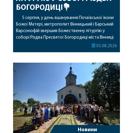
БОГОРОДИЦІ💐
5 серпня, у день вшанування Почаївської ікони
Божої Матері, митрополит Вінницький і Барський
Варсонофій звершив Божественну літургію у
соборі Різдва Пресвятої Богородиці міста Вінниці.
Його Високопреосвященству співслужили
05.08.2026
секретар, духівник, благочинні, духовенство
Вінницької єпархії та гості з інших єпархій у
священному сані. Під час богослужіння підносилися
особливі молитви за мир в Україні, за воїнів, які
захищають […]
Новини