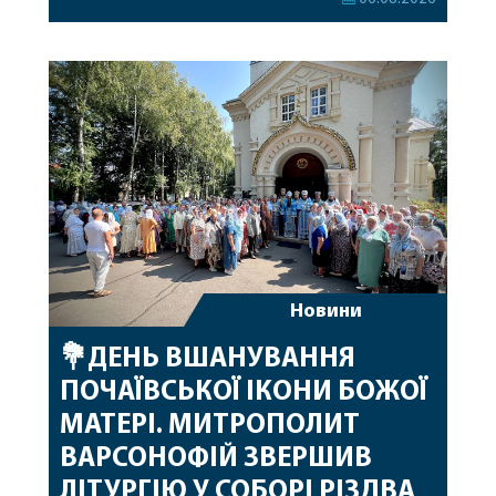
привітав митрополита Варсонофія з днем
народження, яке архіпастир відзначив 1 серпня,
побажавши йому міцного здоров’я, Божої
допомоги, миру, духовної радості та
благословенних успіхів у подальшому
архіпастирському служінні. […]
Новини
💐ДЕНЬ ВШАНУВАННЯ
ПОЧАЇВСЬКОЇ ІКОНИ БОЖОЇ
МАТЕРІ. МИТРОПОЛИТ
ВАРСОНОФІЙ ЗВЕРШИВ
ЛІТУРГІЮ У СОБОРІ РІЗДВА