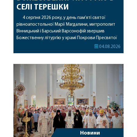
СЕЛІ ТЕРЕШКИ
4 серпня 2026 року, у день пам’яті святої
рівноапостольної Марії Магдалини, митрополит
Вінницький і Барський Варсонофій звершив
Божественну літургію у храмі Покрови Пресвятої
Богородиці села Терешки Барського благочиння.
04.08.2026
Перед початком богослужіння до храму була
принесена чудотворна ікона святої
рівноапостольної Марії Магдалини з часткою її
святих мощей, передана зі Святої Гори Афон.
Також для поклоніння вірянам […]
Новини