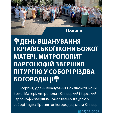
Новини
💐ДЕНЬ ВШАНУВАННЯ
ПОЧАЇВСЬКОЇ ІКОНИ БОЖОЇ
МАТЕРІ. МИТРОПОЛИТ
ВАРСОНОФІЙ ЗВЕРШИВ
ЛІТУРГІЮ У СОБОРІ РІЗДВА
БОГОРОДИЦІ💐
5 серпня, у день вшанування Почаївської ікони
Божої Матері, митрополит Вінницький і Барський
Варсонофій звершив Божественну літургію у
соборі Різдва Пресвятої Богородиці міста Вінниці.
Його Високопреосвященству співслужили
05.08.2026