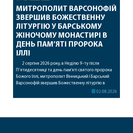
МИТРОПОЛИТ ВАРСОНОФІЙ
ЗВЕРШИВ БОЖЕСТВЕННУ
ЛІТУРГІЮ У БАРСЬКОМУ
ЖІНОЧОМУ МОНАСТИРІ В
ДЕНЬ ПАМ’ЯТІ ПРОРОКА
ІЛЛІ
2 серпня 2026 року, в Неділю 9-ту після
Пʼятидесятниці та день пам’яті святого пророка
Божого Іллі, митрополит Вінницький і Барський
Варсонофій звершив Божественну літургію в
Барському жіночому монастирі. Перед початком
02.08.2026
богослужіння архіпастир привіз до обителі
чудотворну ікону святої рівноапостольної Марії
Магдалини з часткою її святих мощей, яка була
передана до Вінницької єпархії зі Святої Гори […]