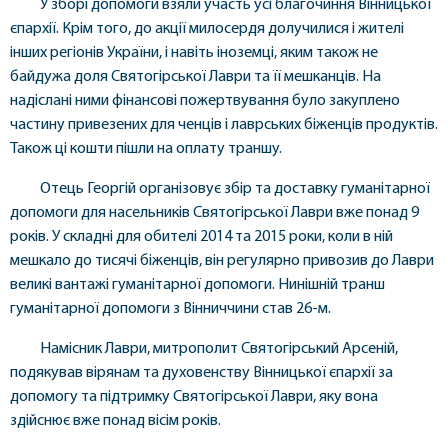
У зборі допомоги взяли участь усі благочиння Вінницької
єпархії. Крім того, до акції милосердя долучилися і жителі
інших регіонів України, і навіть іноземці, яким також не
байдужа доля Святогірської Лаври та її мешканців. На
надіслані ними фінансові пожертвування було закуплено
частину привезених для ченців і лаврських біженців продуктів.
Також ці кошти пішли на оплату траншу.
Отець Георгій організовує збір та доставку гуманітарної
допомоги для насельників Святогірської Лаври вже понад 9
років. У складні для обителі 2014 та 2015 роки, коли в ній
мешкало до тисячі біженців, він регулярно привозив до Лаври
великі вантажі гуманітарної допомоги. Нинішній транш
гуманітарної допомоги з Вінниччини став 26-м.
Намісник Лаври, митрополит Святогірський Арсеній,
подякував вірянам та духовенству Вінницької єпархії за
допомогу та підтримку Святогірської Лаври, яку вона
здійснює вже понад вісім років.