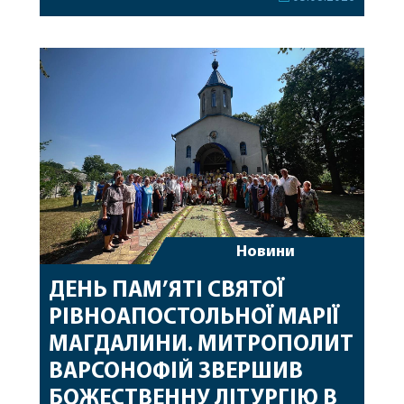
секретар, духівник, благочинні, духовенство
Вінницької єпархії та гості з інших єпархій у
священному сані. Під час богослужіння підносилися
особливі молитви за мир в Україні, за воїнів, які
захищають […]
Новини
ДЕНЬ ПАМ’ЯТІ СВЯТОЇ
РІВНОАПОСТОЛЬНОЇ МАРІЇ
МАГДАЛИНИ. МИТРОПОЛИТ
ВАРСОНОФІЙ ЗВЕРШИВ
БОЖЕСТВЕННУ ЛІТУРГІЮ В