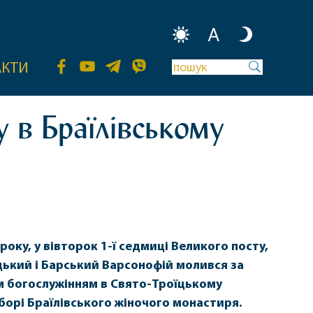
A
АКТИ
 в Браїлівському
року, у вівторок 1-ї седмиці Великого посту,
ький і Барський Варсонофій молився за
 богослужінням в Свято-Троїцькому
орі Браїлівського жіночого монастиря.