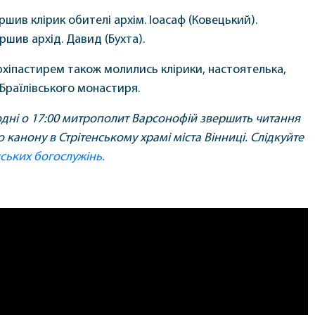
ршив клірик обителі архім. Іоасаф (Ковецький).
шив архід. Давид (Бухта).
рхіпастирем також молились клірики, настоятелька,
Браїлівського монастиря.
одні о 17:00 митрополит Варсонофій звершить читання
канону в Стрітенському храмі міста Вінниці. Слідкуйте
ських богослужінь.