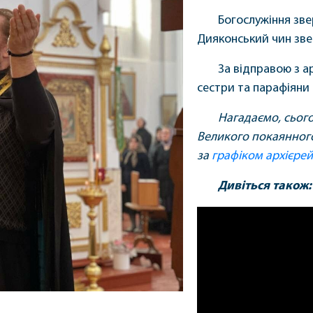
Богослужіння зве
Дияконський чин звер
За відправою з а
сестри та парафіяни 
Нагадаємо, сьог
Великого покаянного 
за
графіком архієрей
Дивіться також: