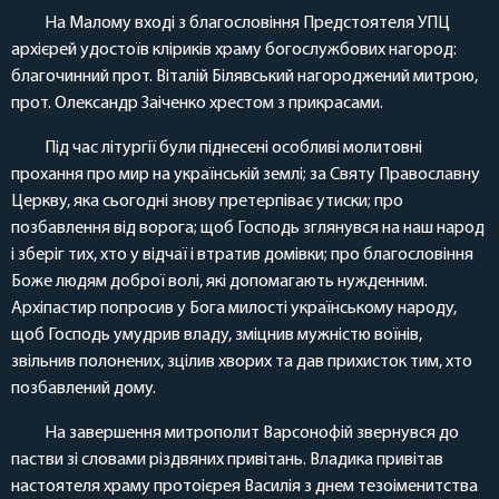
На Малому вході з благословіння Предстоятеля УПЦ
архієрей удостоїв кліриків храму богослужбових нагород:
благочинний прот. Віталій Білявський нагороджений митрою,
прот. Олександр Заіченко хрестом з прикрасами.
Під час літургії були піднесені особливі молитовні
прохання про мир на українській землі; за Святу Православну
Церкву, яка сьогодні знову претерпіває утиски; про
позбавлення від ворога; щоб Господь зглянувся на наш народ
і зберіг тих, хто у відчаї і втратив домівки; про благословіння
Боже людям доброї волі, які допомагають нужденним.
Архіпастир попросив у Бога милості українському народу,
щоб Господь умудрив владу, зміцнив мужністю воїнів,
звільнив полонених, зцілив хворих та дав прихисток тим, хто
позбавлений дому.
На завершення митрополит Варсонофій звернувся до
пастви зі словами різдвяних привітань. Владика привітав
настоятеля храму протоієрея Василія з днем тезоіменитства