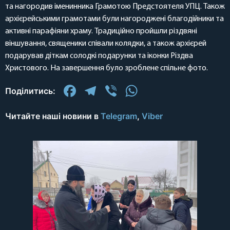
та нагородив іменинника Грамотою Предстоятеля УПЦ. Також
архієрейськими грамотами були нагороджені благодійники та
активні парафіяни храму. Традиційно пройшли різдвяні
віншування, священики співали колядки, а також архієрей
подарував діткам солодкі подарунки та іконки Різдва
Христового. На завершення було зроблене спільне фото.
Facebook
Telegram
Viber
WhatsApp
Поділитись:
Читайте наші новини в
Telegram
,
Viber