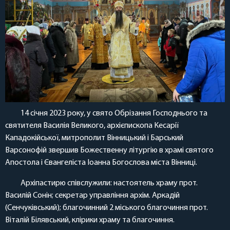
14 січня 2023 року, у свято Обрізання Господнього та
святителя Василія Великого, архієпископа Кесарії
Кападокійської, митрополит Вінницький і Барський
Варсонофій звершив Божественну літургію в храмі святого
Апостола і Євангеліста Іоанна Богослова міста Вінниці.
Архіпастирю співслужили: настоятель храму прот.
Василій Сонін; секретар управління архім. Аркадій
(Сенчуківський); благочинний 2 міського благочиння прот.
Віталій Білявський, клірики храму та благочиння.