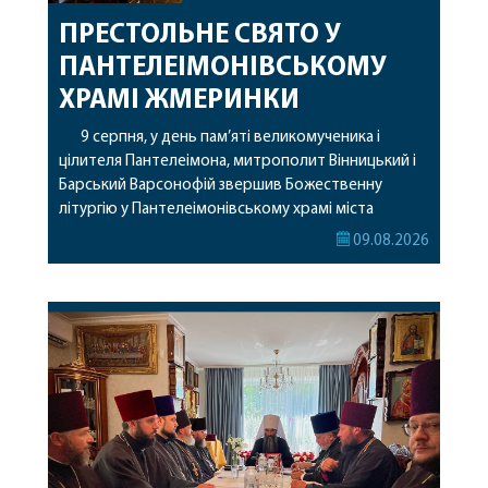
ПРЕСТОЛЬНЕ СВЯТО У
ПАНТЕЛЕІМОНІВСЬКОМУ
ХРАМІ ЖМЕРИНКИ
9 серпня, у день пам’яті великомученика і
цілителя Пантелеімона, митрополит Вінницький і
Барський Варсонофій звершив Божественну
літургію у Пантелеімонівському храмі міста
Жмеринки. Перед початком богослужіння
09.08.2026
архіпастир доставив до храму чудотворну ікону
святої рівноапостольної Марії Магдалини з
часткою її святих мощей. Митрополиту
Варсонофію співслужили секретар єпархії
архімандрит Єнох (Торак), благочинний
Жмеринського округу протоієрей Ярослав
Коромчевський, клірики […]