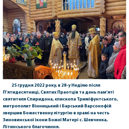
25 грудня 2022 року, в 28-у Неділю після
П’ятидесятниці, Святих Праотців та день пам’яті
святителя Спиридона, єпископа Триміфунтського,
митрополит Вінницький і Барський Варсонофій
звершив Божественну літургію в храмі на честь
Зиновинської ікони Божої Матері с. Шевченка,
Літинського благочиння.