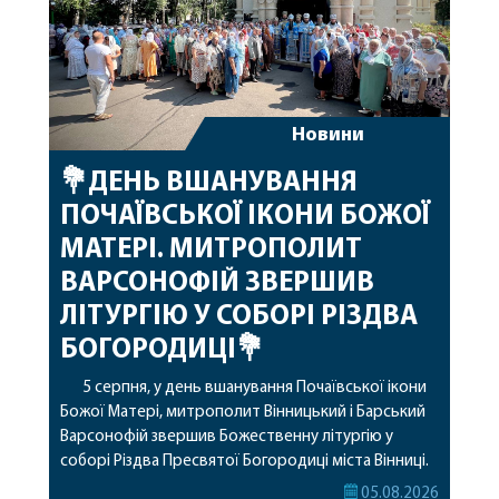
Новини
💐ДЕНЬ ВШАНУВАННЯ
ПОЧАЇВСЬКОЇ ІКОНИ БОЖОЇ
МАТЕРІ. МИТРОПОЛИТ
ВАРСОНОФІЙ ЗВЕРШИВ
ЛІТУРГІЮ У СОБОРІ РІЗДВА
БОГОРОДИЦІ💐
5 серпня, у день вшанування Почаївської ікони
Божої Матері, митрополит Вінницький і Барський
Варсонофій звершив Божественну літургію у
соборі Різдва Пресвятої Богородиці міста Вінниці.
Його Високопреосвященству співслужили
05.08.2026