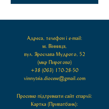
секретар, духівник, благочинні, духовенство
Вінницької єпархії та гості з інших єпархій у
священному сані. Під час богослужіння підносилися
особливі молитви за мир в Україні, за воїнів, які
захищають […]
Адреса, телефон і e-mail:
м. Вінниця,
вул. Ярослава Мудрого, 52
(мкр Пирогово)
+38 (063) 170-28-50
vinnytsia.diocese@gmail.com
Просимо підтримати сайт єпархії:
Картка (Приватбанк):