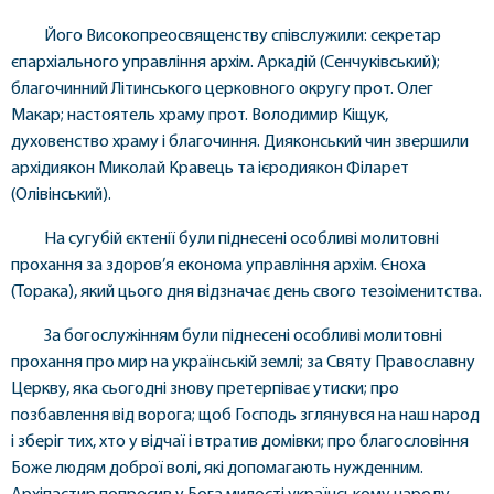
Його Високопреосвященству співслужили: секретар
єпархіального управління архім. Аркадій (Сенчуківський);
благочинний Літинського церковного округу прот. Олег
Макар; настоятель храму прот. Володимир Кіщук,
духовенство храму і благочиння. Дияконський чин звершили
архідиякон Миколай Кравець та ієродиякон Філарет
(Олівінський).
На сугубій єктенії були піднесені особливі молитовні
прохання за здоров’я економа управління архім. Єноха
(Торака), який цього дня відзначає день свого тезоіменитства.
За богослужінням були піднесені особливі молитовні
прохання про мир на українській землі; за Святу Православну
Церкву, яка сьогодні знову претерпіває утиски; про
позбавлення від ворога; щоб Господь зглянувся на наш народ
і зберіг тих, хто у відчаї і втратив домівки; про благословіння
Боже людям доброї волі, які допомагають нужденним.