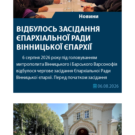
Новини
ВІДБУЛОСЬ ЗАСІДАННЯ
ЄПАРХІАЛЬНОЇ РАДИ
ВІННИЦЬКОЇ ЄПАРХІЇ
6 серпня 2026 року під головуванням
митрополита Вінницького і Барського Варсонофія
відбулося чергове засідання Єпархіальної Ради
Вінницької єпархії. Перед початком засідання
секретар Єпархіальної Ради від імені членів Ради
06.08.2026
привітав митрополита Варсонофія з днем
народження, яке архіпастир відзначив 1 серпня,
побажавши йому міцного здоров’я, Божої
допомоги, миру, духовної радості та
благословенних успіхів у подальшому
архіпастирському служінні. […]