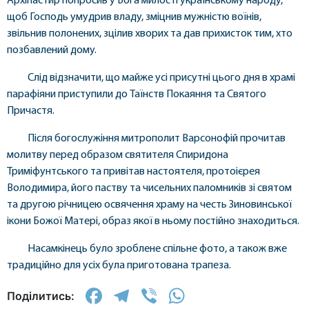
Архіпастир попросив у Бога милості українському народу,
щоб Господь умудрив владу, зміцнив мужністю воїнів,
звільнив полонених, зцілив хворих та дав прихисток тим, хто
позбавлений дому.
Слід відзначити, що майже усі присутні цього дня в храмі
парафіяни приступили до Таїнств Покаяння та Святого
Причастя.
Після богослужіння митрополит Варсонофій прочитав
молитву перед образом святителя Спиридона
Триміфунтського та привітав настоятеля, протоієрея
Володимира, його паству та чисельних паломників зі святом
та другою річницею освячення храму на честь Зиновинської
ікони Божої Матері, образ якої в ньому постійно знаходиться.
Насамкінець було зроблене спільне фото, а також вже
традиційно для усіх була приготована трапеза.
Facebook
Telegram
Viber
WhatsApp
Поділитись: