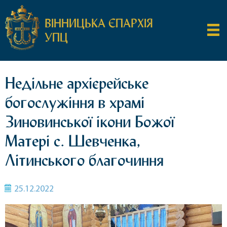
ВІННИЦЬКА ЄПАРХІЯ
УПЦ
Недільне архієрейське
богослужіння в храмі
Зиновинської ікони Божої
Матері с. Шевченка,
Літинського благочиння
25.12.2022