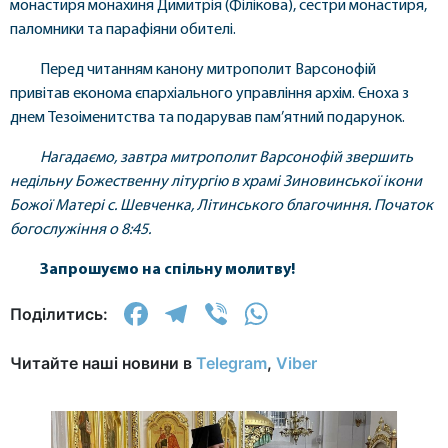
монастиря монахиня Димитрія (Філікова), сестри монастиря,
паломники та парафіяни обителі.
Перед читанням канону митрополит Варсонофій
привітав економа єпархіального управління архім. Єноха з
днем Тезоіменитства та подарував пам’ятний подарунок.
Нагадаємо, завтра митрополит Варсонофій звершить
недільну Божественну літургію в храмі Зиновинської ікони
Божої Матері с. Шевченка, Літинського благочиння. Початок
богослужіння о 8:45.
Запрошуємо на спільну молитву!
Facebook
Telegram
Viber
WhatsApp
Поділитись:
Читайте наші новини в
Telegram
,
Viber