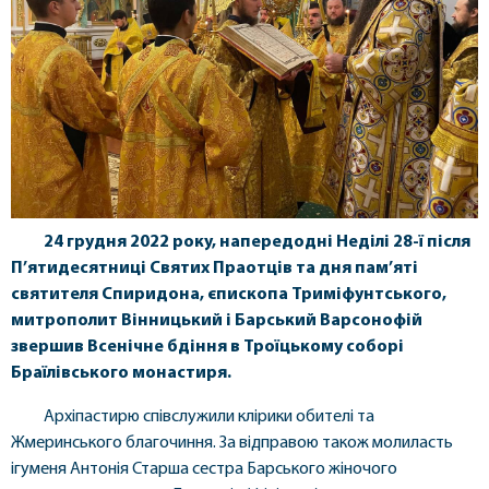
24 грудня 2022 року, напередодні Неділі 28-ї після
П’ятидесятниці Святих Праотців та дня пам’яті
святителя Спиридона, єпископа Триміфунтського,
митрополит Вінницький і Барський Варсонофій
звершив Всенічне бдіння в Троїцькому соборі
Браїлівського монастиря.
Архіпастирю співслужили клірики обителі та
Жмеринського благочиння. За відправою також молиласть
ігуменя Антонія Старша сестра Барського жіночого