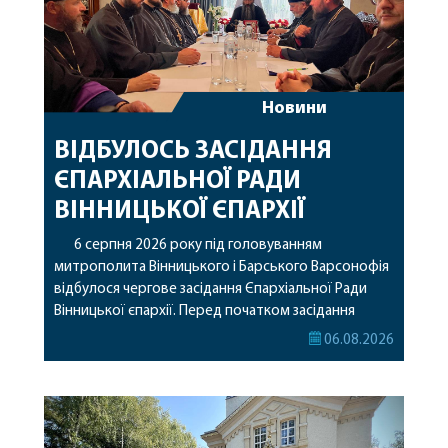
Новини
ВІДБУЛОСЬ ЗАСІДАННЯ
ЄПАРХІАЛЬНОЇ РАДИ
ВІННИЦЬКОЇ ЄПАРХІЇ
6 серпня 2026 року під головуванням
митрополита Вінницького і Барського Варсонофія
відбулося чергове засідання Єпархіальної Ради
Вінницької єпархії. Перед початком засідання
секретар Єпархіальної Ради від імені членів Ради
06.08.2026
привітав митрополита Варсонофія з днем
народження, яке архіпастир відзначив 1 серпня,
побажавши йому міцного здоров’я, Божої
допомоги, миру, духовної радості та
благословенних успіхів у подальшому