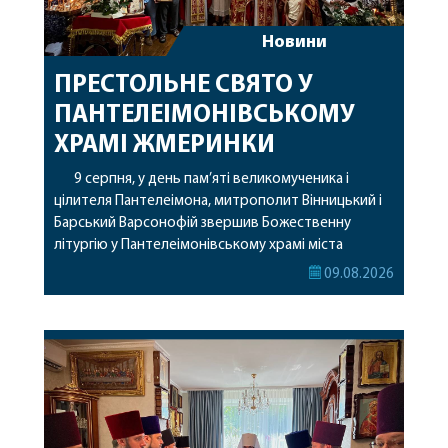
Новини
ПРЕСТОЛЬНЕ СВЯТО У
ПАНТЕЛЕІМОНІВСЬКОМУ
ХРАМІ ЖМЕРИНКИ
9 серпня, у день пам’яті великомученика і
цілителя Пантелеімона, митрополит Вінницький і
Барський Варсонофій звершив Божественну
літургію у Пантелеімонівському храмі міста
Жмеринки. Перед початком богослужіння
09.08.2026
архіпастир доставив до храму чудотворну ікону
святої рівноапостольної Марії Магдалини з
часткою її святих мощей. Митрополиту
Варсонофію співслужили секретар єпархії
архімандрит Єнох (Торак), благочинний
Жмеринського округу протоієрей Ярослав
Коромчевський, клірики […]