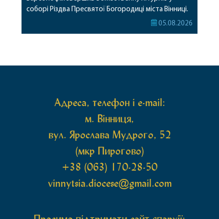
соборі Різдва Пресвятої Богородиці міста Вінниці.
Його Високопреосвященству співслужили
05.08.2026
секретар, духівник, благочинні, духовенство
Вінницької єпархії та гості з інших єпархій у
священному сані. Під час богослужіння підносилися
особливі молитви за мир в Україні, за воїнів, які
захищають […]
Адреса, телефон і e-mail:
м. Вінниця,
вул. Ярослава Мудрого, 52
(мкр Пирогово)
+38 (063) 170-28-50
vinnytsia.diocese@gmail.com