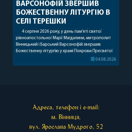
ВАРСОНОФІЙ ЗВЕРШИВ
БОЖЕСТВЕННУ ЛІТУРГІЮ В
СЕЛІ ТЕРЕШКИ
4 серпня 2026 року, у день пам’яті святої
рівноапостольної Марії Магдалини, митрополит
Вінницький і Барський Варсонофій звершив
Божественну літургію у храмі Покрови Пресвятої
Богородиці села Терешки Барського благочиння.
04.08.2026
Перед початком богослужіння до храму була
принесена чудотворна ікона святої
рівноапостольної Марії Магдалини з часткою її
святих мощей, передана зі Святої Гори Афон.
Також для поклоніння вірянам […]
Адреса, телефон і e-mail:
м. Вінниця,
вул. Ярослава Мудрого, 52