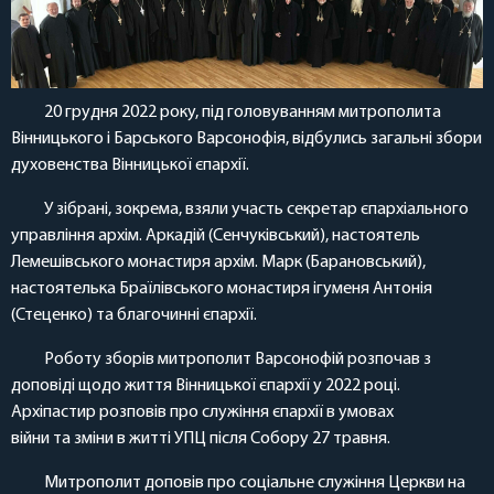
20 грудня 2022 року, під головуванням митрополита
Вінницького і Барського Варсонофія, відбулись загальні збори
духовенства Вінницької єпархії.
У зібрані, зокрема, взяли участь секретар єпархіального
управління архім. Аркадій (Сенчуківський), настоятель
Лемешівського монастиря архім. Марк (Барановський),
настоятелька Браїлівського монастиря ігуменя Антонія
(Стеценко) та благочинні єпархії.
Роботу зборів митрополит Варсонофій розпочав з
доповіді щодо життя Вінницької єпархії у 2022 році.
Архіпастир розповів про служіння єпархії в умовах
війни та зміни в житті УПЦ після Собору 27 травня.
Митрополит доповів про соціальне служіння Церкви на