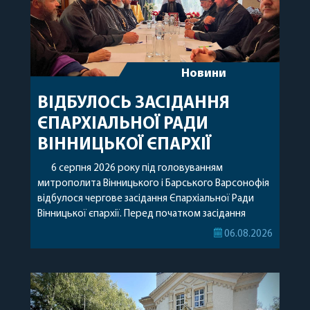
Новини
ВІДБУЛОСЬ ЗАСІДАННЯ
ЄПАРХІАЛЬНОЇ РАДИ
ВІННИЦЬКОЇ ЄПАРХІЇ
6 серпня 2026 року під головуванням
митрополита Вінницького і Барського Варсонофія
відбулося чергове засідання Єпархіальної Ради
Вінницької єпархії. Перед початком засідання
секретар Єпархіальної Ради від імені членів Ради
06.08.2026
привітав митрополита Варсонофія з днем
народження, яке архіпастир відзначив 1 серпня,
побажавши йому міцного здоров’я, Божої
допомоги, миру, духовної радості та
благословенних успіхів у подальшому