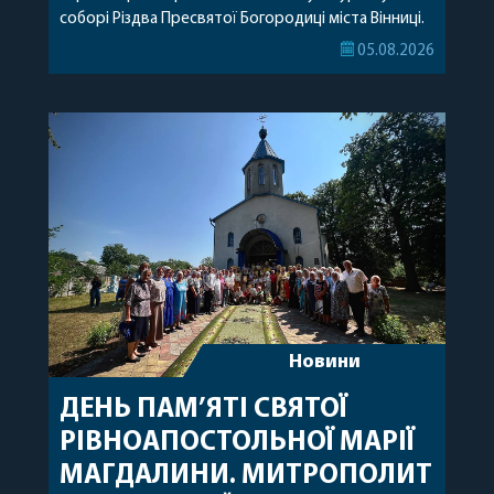
соборі Різдва Пресвятої Богородиці міста Вінниці.
Його Високопреосвященству співслужили
05.08.2026
секретар, духівник, благочинні, духовенство
Вінницької єпархії та гості з інших єпархій у
священному сані. Під час богослужіння підносилися
особливі молитви за мир в Україні, за воїнів, які
захищають […]
Новини
ДЕНЬ ПАМ’ЯТІ СВЯТОЇ
РІВНОАПОСТОЛЬНОЇ МАРІЇ
МАГДАЛИНИ. МИТРОПОЛИТ