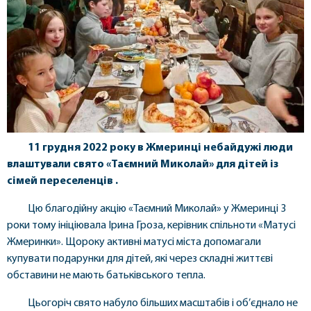
11 грудня 2022 року в Жмеринці небайдужі люди
влаштували свято «Таємний Миколай» для дітей із
сімей переселенців .
Цю благодійну акцію «Таємний Миколай» у Жмеринці 3
роки тому ініціювала Ірина Гроза, керівник спільноти «Матусі
Жмеринки». Щороку активні матусі міста допомагали
купувати подарунки для дітей, які через складні життєві
обставини не мають батьківського тепла.
Цьогоріч свято набуло більших масштабів і об’єднало не