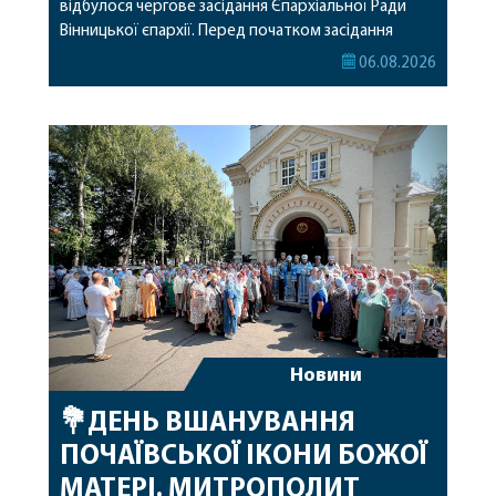
відбулося чергове засідання Єпархіальної Ради
Вінницької єпархії. Перед початком засідання
секретар Єпархіальної Ради від імені членів Ради
06.08.2026
привітав митрополита Варсонофія з днем
народження, яке архіпастир відзначив 1 серпня,
побажавши йому міцного здоров’я, Божої
допомоги, миру, духовної радості та
благословенних успіхів у подальшому
архіпастирському служінні. […]
Новини
💐ДЕНЬ ВШАНУВАННЯ
ПОЧАЇВСЬКОЇ ІКОНИ БОЖОЇ
МАТЕРІ. МИТРОПОЛИТ