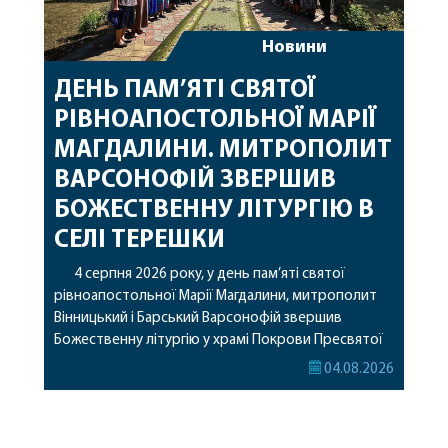
Новини
ДЕНЬ ПАМ’ЯТІ СВЯТОЇ
РІВНОАПОСТОЛЬНОЇ МАРІЇ
МАГДАЛИНИ. МИТРОПОЛИТ
ВАРСОНОФІЙ ЗВЕРШИВ
БОЖЕСТВЕННУ ЛІТУРГІЮ В
СЕЛІ ТЕРЕШКИ
4 серпня 2026 року, у день пам’яті святої
рівноапостольної Марії Магдалини, митрополит
Вінницький і Барський Варсонофій звершив
Божественну літургію у храмі Покрови Пресвятої
Богородиці села Терешки Барського благочиння.
04.08.2026
Перед початком богослужіння до храму була
принесена чудотворна ікона святої
рівноапостольної Марії Магдалини з часткою її