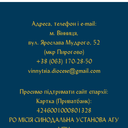
святих мощей, передана зі Святої Гори Афон.
Також для поклоніння вірянам […]
Адреса, телефон і e-mail:
м. Вінниця,
вул. Ярослава Мудрого, 52
(мкр Пирогово)
+38 (063) 170-28-50
vinnytsia.diocese@gmail.com
Просимо підтримати сайт єпархії:
Картка (Приватбанк):
4246001000801328
РО МIСIЯ СИНОДАЛЬНА УСТАНОВА АГУ