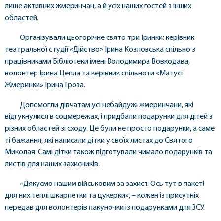
лише активних жмеринчан, а й усіх наших гостей з інших
областей.
Організували цьогорічне свято три Іринки: керівник
театральної студії «Дійство» Ірина Козловська спільно з
працівниками Бібліотеки імені Володимира Вовкодава,
волонтер Ірина Цепла та керівник спільноти «Матусі
Жмеринки» Ірина Гроза.
Допомогли дівчатам усі небайдужі жмеринчани, які
відгукнулися в соцмережах, і придбали подарунки для дітей з
різних областей зі сходу. Це були не просто подарунки, а саме
ті бажання, які написали дітки у своїх листах до Святого
Миколая. Самі дітки також підготували чимало подарунків та
листів для наших захисників.
«Дякуємо нашим військовим за захист. Ось тут в пакеті
для них теплі шкарпетки та цукерки», – кожен із присутніх
передав для волонтерів пакуночки із подарунками для ЗСУ.