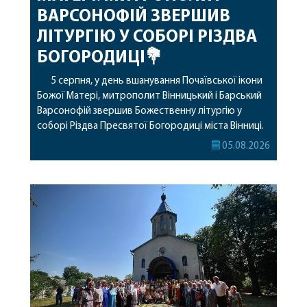
ВАРСОНОФІЙ ЗВЕРШИВ
ЛІТУРГІЮ У СОБОРІ РІЗДВА
БОГОРОДИЦІ💐
5 серпня, у день вшанування Почаївської ікони
Божої Матері, митрополит Вінницький і Барський
Варсонофій звершив Божественну літургію у
соборі Різдва Пресвятої Богородиці міста Вінниці.
Його Високопреосвященству співслужили
05.08.2026
секретар, духівник, благочинні, духовенство
Вінницької єпархії та гості з інших єпархій у
священному сані. Під час богослужіння підносилися
особливі молитви за мир в Україні, за воїнів, які
захищають […]