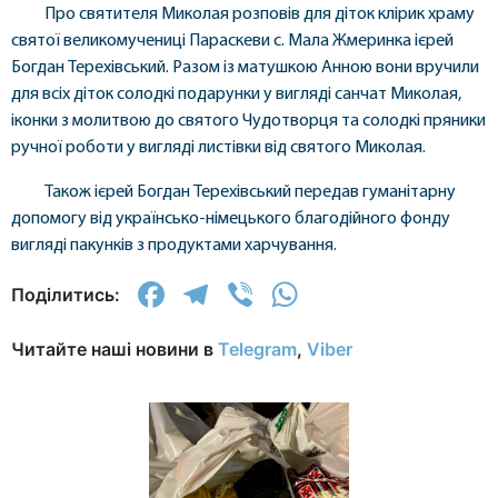
Про святителя Миколая розповів для діток клірик храму
святої великомучениці Параскеви с. Мала Жмеринка ієрей
Богдан Терехівський. Разом із матушкою Анною вони вручили
для всіх діток солодкі подарунки у вигляді санчат Миколая,
іконки з молитвою до святого Чудотворця та солодкі пряники
ручної роботи у вигляді листівки від святого Миколая.
Також ієрей Богдан Терехівський передав гуманітарну
допомогу від українсько-німецького благодійного фонду
вигляді пакунків з продуктами харчування.
Facebook
Telegram
Viber
WhatsApp
Поділитись:
Читайте наші новини в
Telegram
,
Viber