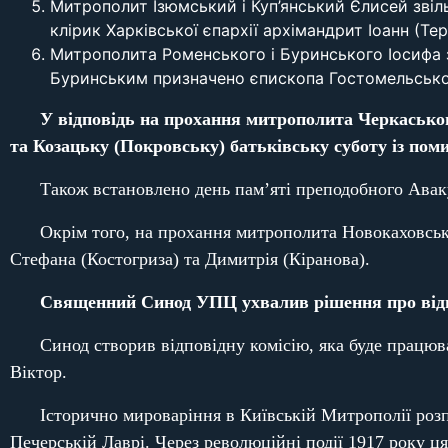
Митрополит Ізюмський і Куп’янський Єлисей зві
клірик Харківської єпархії архімандрит Іоанн (Те
Митрополита Роменського і Буринського Іосифа 
Буринським призначено єпископа Гостомельського
У
відповідь на прохання митрополита Черкасько
та Козацьку (Покровську) батьківську суботу із поми
Також встановлено день пам’яті преподобного Авак
Окрім того, на прохання митрополита Новокаховсько
Стефана (Костогриза) та Димитрія (Кіранова).
Священний Синод УПЦ ухвалив рішення про відн
Синод створив відповідну комісію, яка буде працюв
Віктор.
Історично мироваріння в Київській Митрополії роз
Печерській Лаврі. Через революційні події 1917 року ц