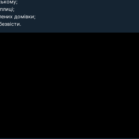
ському;
плиці;
влених домівки;
безвісти.