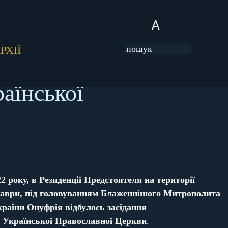
A
РХІЇ
аїнської
2 року, в Резиденції Предстоятеля на території
аври, під головуванням Блаженнішого Митрополита
України Онуфрія відбулось засідання
 Української Православної Церкви
.