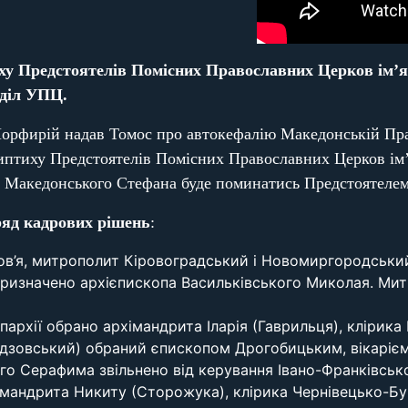
иху Предстоятелів Помісних Православних Церков ім’
дділ УПЦ.
Порфирій надав Томос про автокефалію Македонській Пр
иптиху Предстоятелів Помісних Православних Церков ім
і Македонського Стефана буде поминатись Предстоятеле
ряд кадрових рішень
:
ров’я, митрополит Кіровоградський і Новомиргородськи
изначено архієпископа Васильківського Миколая. Митро
архії обрано архімандрита Іларія (Гаврильця), клірика 
андзовський) обраний єпископом Дрогобицьким, вікарієм 
о Серафима звільнено від керування Івано-Франківсько
імандрита Никиту (Сторожука), клірика Чернівецько-Бук