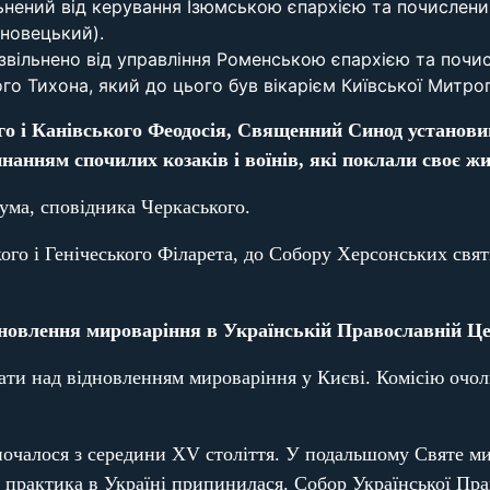
льнений від керування Ізюмською єпархією та почислен
рновецький).
звільнено від управління Роменською єпархією та почи
 Тихона, який до цього був вікарієм Київської Митроп
го і Канівського Феодосія, Священний Синод установи
нанням спочилих козаків і воїнів, які поклали своє ж
ума, сповідника Черкаського.
го і Генічеського Філарета, до Собору Херсонських свят
овлення мироваріння в Українській Православній Це
ати над відновленням мироваріння у Києві. Комісію очол
почалося з середини XV століття. У подальшому Святе м
я практика в Україні припинилася. Собор Української Пра