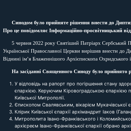
Синодом
було прийняте рішення внести до Дипт
Про це повідомляє Інформаційно-просвітницький ві
5 червня 2022 року Святіший Патріарх Сербський 
Української Православної Церкви вирішив внести до Д
Віднині ім’я Блаженнішого Архієпископа Охридського 
На засіданні Священного Синоду було прийнято 
У відповідь на рапорт про погіршення стану здо
єпархією. Керуючим Кіровоградською єпархією пр
Київської Митрополії.
Єпископом Свалявським, вікарієм Мукачівської єп
Клірик Київської єпархії архімандрит Іаков (Гал
Митрополита Івано-Франківського і Коломийськог
архієреєм Івано-Франківської єпархії обрано арх