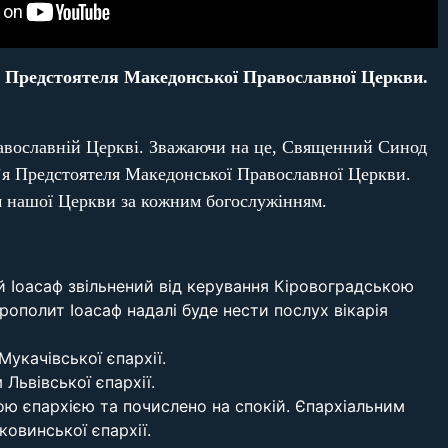
я Предстоятеля Македонської Православної Церкви.
авославній Церкві. Зважаючи на це, Священний Синод
’я Предстоятеля Македонської Православної Церкви.
м нашої Церкви за кожним богослужінням.
й Іоасаф звільнений від керування Кіровоградською
полит Іоасаф надалі буде нести послух вікарія
Мукачівської єпархії.
Львівської єпархії.
ю єпархією та почислено на спокій. Єпархіальним
овинської єпархії.