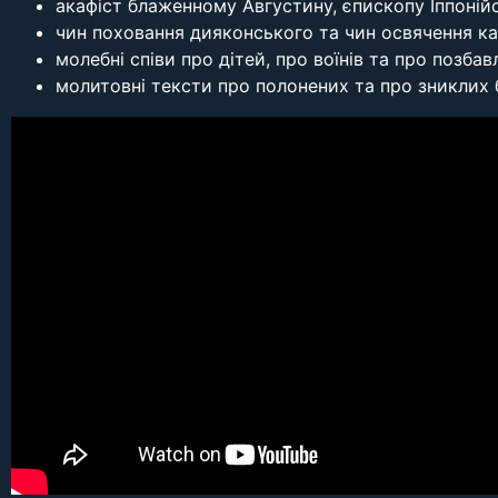
акафіст блаженному Августину, єпископу Іппоній
чин поховання дияконського та чин освячення ка
молебні співи про дітей, про воїнів та про позба
молитовні тексти про полонених та про зниклих 