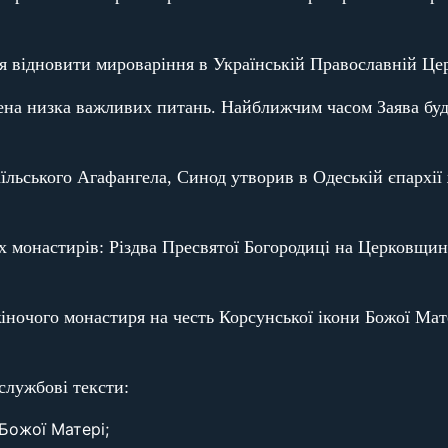
 відновити мироваріння в Українській Православній Цер
лена низка важливих питань. Найближчим часом Заява буд
аїльського Агафангела, Синод утворив в Одеській єпархії
х монастирів: Різдва Пресвятої Богородиці на Церковщин
ночого монастиря на честь Корсунської ікони Божої Мате
службові тексти:
 Божої Матері;