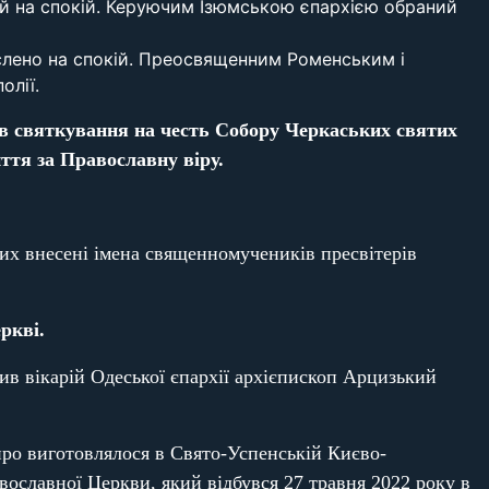
ий на спокій. Керуючим Ізюмською єпархією обраний
слено на спокій. Преосвященним Роменським і
олії.
в святкування на честь Собору Черкаських святих
иття за Православну віру.
их внесені імена священномучеників пресвітерів
ркві.
ив вікарій Одеської єпархії архієпископ Арцизький
иро виготовлялося в Свято-Успенській Києво-
вославної Церкви, який відбувся 27 травня 2022 року в