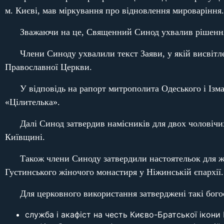
м. Києві, мав міркування про відновлення мироваріння.
Зважаючи на це, Священний Синод ухвалив рішення
Члени Синоду ухвалили текст Заяви, у якій висвіт
Православної Церкви.
У відповідь на рапорт митрополита Одеського і Ізм
«Цілителька».
Далі Синод затвердив намісників для двох чоловічи
Київщині.
Також члени Синоду затвердили настоятельок для жі
Густинського жіночого монастиря у Ніжинській єпархії.
Для церковного використання затверджені такі бого
служба і акафіст на честь Києво-Братської ікони