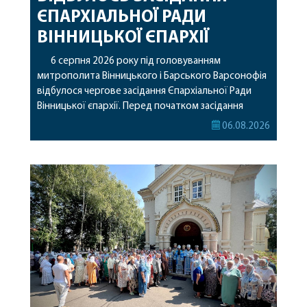
ЄПАРХІАЛЬНОЇ РАДИ
ВІННИЦЬКОЇ ЄПАРХІЇ
6 серпня 2026 року під головуванням
митрополита Вінницького і Барського Варсонофія
відбулося чергове засідання Єпархіальної Ради
Вінницької єпархії. Перед початком засідання
секретар Єпархіальної Ради від імені членів Ради
06.08.2026
привітав митрополита Варсонофія з днем
народження, яке архіпастир відзначив 1 серпня,
побажавши йому міцного здоров’я, Божої
допомоги, миру, духовної радості та
благословенних успіхів у подальшому
архіпастирському служінні. […]