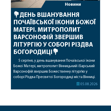
Новини
💐ДЕНЬ ВШАНУВАННЯ
ПОЧАЇВСЬКОЇ ІКОНИ БОЖОЇ
МАТЕРІ. МИТРОПОЛИТ
ВАРСОНОФІЙ ЗВЕРШИВ
ЛІТУРГІЮ У СОБОРІ РІЗДВА
БОГОРОДИЦІ💐
5 серпня, у день вшанування Почаївської ікони
Божої Матері, митрополит Вінницький і Барський
Варсонофій звершив Божественну літургію у
соборі Різдва Пресвятої Богородиці міста Вінниці.
Його Високопреосвященству співслужили
05.08.2026
секретар, духівник, благочинні, духовенство
Вінницької єпархії та гості з інших єпархій у
священному сані. Під час богослужіння підносилися
особливі молитви за мир в Україні, за воїнів, які
захищають […]