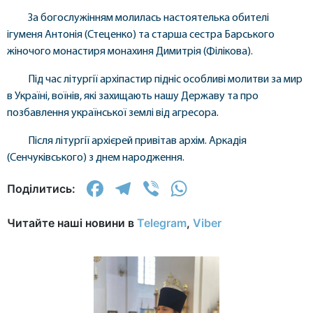
За богослужінням молилась настоятелька обителі
ігуменя Антонія (Стеценко) та старша сестра Барського
жіночого монастиря монахиня Димитрія (Філікова).
Під час літургії архіпастир підніс особливі молитви за мир
в Україні, воїнів, які захищають нашу Державу та про
позбавлення української землі від агресора.
Після літургії архієрей привітав архім. Аркадія
(Сенчуківського) з днем народження.
Facebook
Telegram
Viber
WhatsApp
Поділитись:
Читайте наші новини в
Telegram
,
Viber