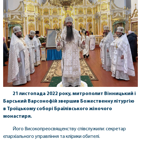
21 листопада 2022 року, митрополит Вінницький і
Барський Варсонофій звершив Божественну літургію
в Троїцькому соборі Браїлівського жіночого
монастиря.
Його Високопреосвященству співслужили: секретар
єпархіального управління та клірики обителі.