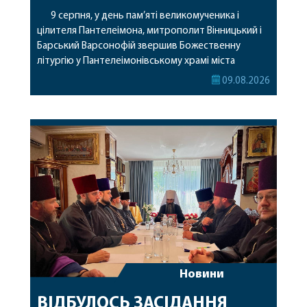
9 серпня, у день пам’яті великомученика і
цілителя Пантелеімона, митрополит Вінницький і
Барський Варсонофій звершив Божественну
літургію у Пантелеімонівському храмі міста
Жмеринки. Перед початком богослужіння
09.08.2026
архіпастир доставив до храму чудотворну ікону
святої рівноапостольної Марії Магдалини з
часткою її святих мощей. Митрополиту
Варсонофію співслужили секретар єпархії
архімандрит Єнох (Торак), благочинний
Жмеринського округу протоієрей Ярослав
Коромчевський, клірики […]
Новини
ВІДБУЛОСЬ ЗАСІДАННЯ