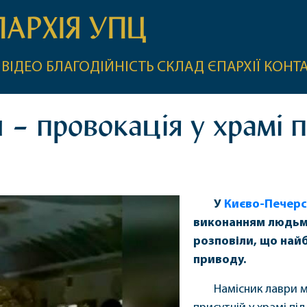
ПАРХІЯ УПЦ
ВІДЕО
БЛАГОДІЙНІСТЬ
СКЛАД ЄПАРХІЇ
КОНТ
и – провокація у храмі 
У
Києво-Печерс
виконанням людьми 
розповіли, що най
приводу.
Намісник лаври м