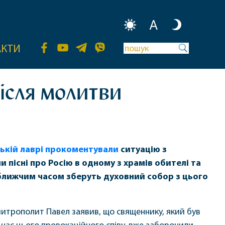
A
АКТИ
після молитви
ькій лаврі
прокоментували
ситуацію з
пісні про Росію в одному з храмів обителі та
ближчим часом зберуть духовний собор з цього
итрополит Павел заявив, що священнику, який був