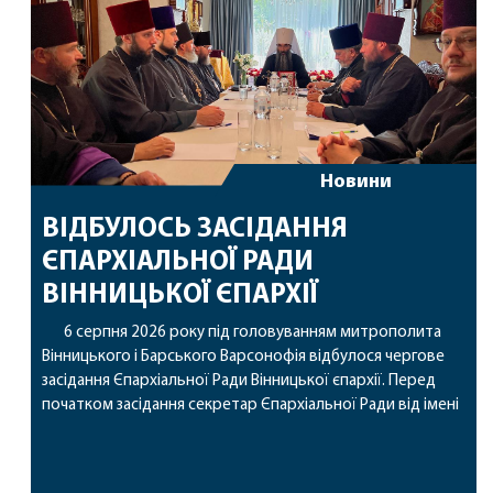
Новини
ВІДБУЛОСЬ ЗАСІДАННЯ
ЄПАРХІАЛЬНОЇ РАДИ
ВІННИЦЬКОЇ ЄПАРХІЇ
6 серпня 2026 року під головуванням митрополита
Вінницького і Барського Варсонофія відбулося чергове
засідання Єпархіальної Ради Вінницької єпархії. Перед
початком засідання секретар Єпархіальної Ради від імені
членів Ради привітав митрополита Варсонофія з днем
народження, яке архіпастир відзначив 1 серпня,
побажавши йому міцного здоров’я, Божої допомоги,