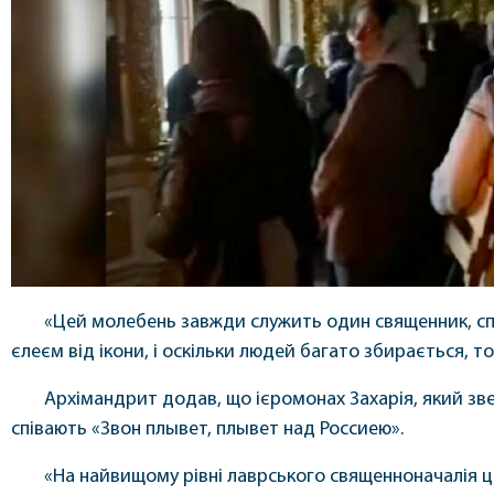
«Цей молебень завжди служить один священник, сп
єлеєм від ікони, і оскільки людей багато збирається, то 
Архімандрит додав, що ієромонах Захарія, який зве
співають «Звон плывет, плывет над Россиею».
«На найвищому рівні лаврського священноначалія 