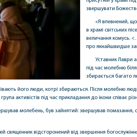
присутній у храмі пі
звершувати Божествен
«Я впевнений, що 
в храмі світських піс
величання комусь. <
про якнайшвидше зав
Уставник Лаври а
під час молебню біля
збирається багато л
івають його люди, котрі збираються. Після молебню лю
група активістів під час прикладання до ікони співає різн
ршував молебень, був зайнятий: звершував помазання, сп
цей священник відсторонений від звершення богослужін