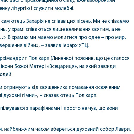
д час цього провокаційного співу, вже заборонили
ну літургію і служити молебні.
сам отець Захарія не співав цих пісень. Ми не співаємо
ень, у храмі співаються лише величання святим, а не
…> В храмах ми маємо молитися про одне – про мир,
ершення війни», – заявив ієрарх УПЦ.
рхімандрит Полікарп (Линенко) пояснив, що це сталося
 ікони Божої Матері «Всецариця», на який завжди
юдей.
ди отримують від священника помазання освяченим
і духовні гімни», – сказав отець Полікарп.
ілкувався з парафіянами і просто не чув, що вони
ня, найближчим часом збереться духовний собор Лаври,