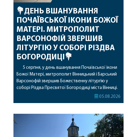
💐ДЕНЬ ВШАНУВАННЯ
ПОЧАЇВСЬКОЇ ІКОНИ БОЖОЇ
МАТЕРІ. МИТРОПОЛИТ
ВАРСОНОФІЙ ЗВЕРШИВ
ЛІТУРГІЮ У СОБОРІ РІЗДВА
БОГОРОДИЦІ💐
5 серпня, у день вшанування Почаївської ікони
Божої Матері, митрополит Вінницький і Барський
Варсонофій звершив Божественну літургію у
соборі Різдва Пресвятої Богородиці міста Вінниці.
Його Високопреосвященству співслужили
05.08.2026
секретар, духівник, благочинні, духовенство
Вінницької єпархії та гості з інших єпархій у
священному сані. Під час богослужіння підносилися
особливі молитви за мир в Україні, за воїнів, які
захищають […]