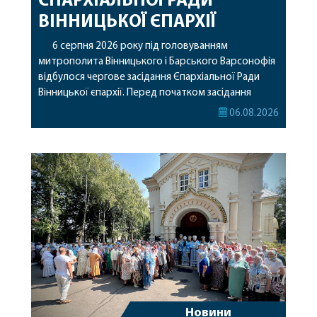
ЄПАРХІАЛЬНОЇ РАДИ
ВІННИЦЬКОЇ ЄПАРХІЇ
6 серпня 2026 року під головуванням
митрополита Вінницького і Барського Варсонофія
відбулося чергове засідання Єпархіальної Ради
Вінницької єпархії. Перед початком засідання
секретар Єпархіальної Ради від імені членів Ради
06.08.2026
привітав митрополита Варсонофія з днем
народження, яке архіпастир відзначив 1 серпня,
побажавши йому міцного здоров’я, Божої
допомоги, миру, духовної радості та
благословенних успіхів у подальшому
архіпастирському служінні. […]
Новини