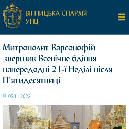
ВІННИЦЬКА ЄПАРХІЯ
УПЦ
Митрополит Варсонофій
звершив Всенічне бдіння
напередодні 21-ї Неділі після
П’ятидесятниці
05.11.2022