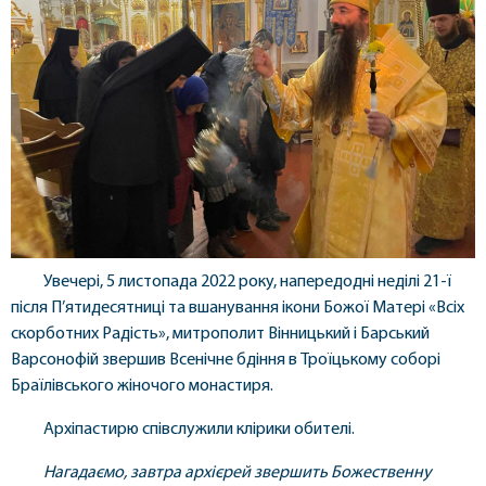
Увечері, 5 листопада 2022 року, напередодні неділі 21-ї
після П’ятидесятниці та вшанування ікони Божої Матері «Всіх
скорботних Радість», митрополит Вінницький і Барський
Варсонофій звершив Всенічне бдіння в Троїцькому соборі
Браїлівського жіночого монастиря.
Архіпастирю співслужили клірики обителі.
Нагадаємо, завтра архієрей звершить Божественну