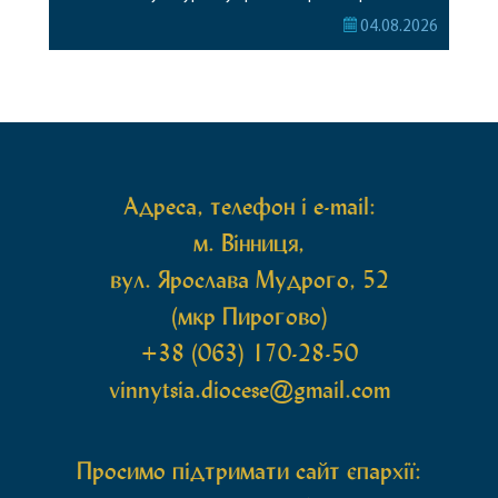
Богородиці села Терешки Барського благочиння.
04.08.2026
Перед початком богослужіння до храму була
принесена чудотворна ікона святої
рівноапостольної Марії Магдалини з часткою її
святих мощей, передана зі Святої Гори Афон.
Також для поклоніння вірянам […]
Адреса, телефон і e-mail:
м. Вінниця,
вул. Ярослава Мудрого, 52
(мкр Пирогово)
+38 (063) 170-28-50
vinnytsia.diocese@gmail.com
Просимо підтримати сайт єпархії: