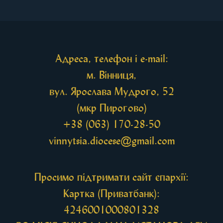
рівноапостольної Марії Магдалини з часткою її
святих мощей, передана зі Святої Гори Афон.
Також для поклоніння вірянам […]
Адреса, телефон і e-mail:
м. Вінниця,
вул. Ярослава Мудрого, 52
(мкр Пирогово)
+38 (063) 170-28-50
vinnytsia.diocese@gmail.com
Просимо підтримати сайт єпархії:
Картка (Приватбанк):
4246001000801328