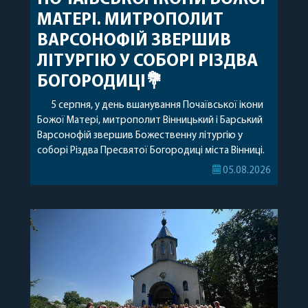
МАТЕРІ. МИТРОПОЛИТ
ВАРСОНОФІЙ ЗВЕРШИВ
ЛІТУРГІЮ У СОБОРІ РІЗДВА
БОГОРОДИЦІ💐
5 серпня, у день вшанування Почаївської ікони
Божої Матері, митрополит Вінницький і Барський
Варсонофій звершив Божественну літургію у
соборі Різдва Пресвятої Богородиці міста Вінниці.
Його Високопреосвященству співслужили
05.08.2026
секретар, духівник, благочинні, духовенство
Вінницької єпархії та гості з інших єпархій у
священному сані. Під час богослужіння підносилися
особливі молитви за мир в Україні, за воїнів, які
захищають […]