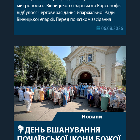
митрополита Вінницького і Барського Варсонофія
відбулося чергове засідання Єпархіальної Ради
Вінницької єпархії. Перед початком засідання
секретар Єпархіальної Ради від імені членів Ради
06.08.2026
привітав митрополита Варсонофія з днем
народження, яке архіпастир відзначив 1 серпня,
побажавши йому міцного здоров’я, Божої
допомоги, миру, духовної радості та
благословенних успіхів у подальшому
архіпастирському служінні. […]
Новини
💐ДЕНЬ ВШАНУВАННЯ
ПОЧАЇВСЬКОЇ ІКОНИ БОЖОЇ