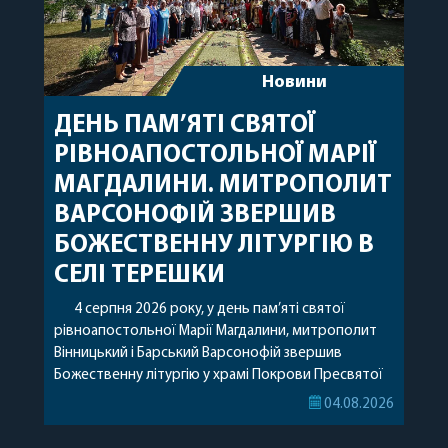
Новини
ДЕНЬ ПАМ’ЯТІ СВЯТОЇ
РІВНОАПОСТОЛЬНОЇ МАРІЇ
МАГДАЛИНИ. МИТРОПОЛИТ
ВАРСОНОФІЙ ЗВЕРШИВ
БОЖЕСТВЕННУ ЛІТУРГІЮ В
СЕЛІ ТЕРЕШКИ
4 серпня 2026 року, у день пам’яті святої
рівноапостольної Марії Магдалини, митрополит
Вінницький і Барський Варсонофій звершив
Божественну літургію у храмі Покрови Пресвятої
Богородиці села Терешки Барського благочиння.
04.08.2026
Перед початком богослужіння до храму була
принесена чудотворна ікона святої