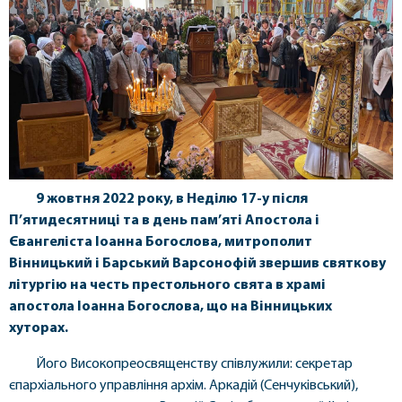
9 жовтня 2022 року, в Неділю 17-у після
П’ятидесятниці та в день пам’яті Апостола і
Євангеліста Іоанна Богослова, митрополит
Вінницький і Барський Варсонофій звершив святкову
літургію на честь престольного свята в храмі
апостола Іоанна Богослова, що на Вінницьких
хуторах.
Його Високопреосвященству співлужили: секретар
єпархіального управління архім. Аркадій (Сенчуківський),