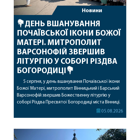
Новини
💐ДЕНЬ ВШАНУВАННЯ
ПОЧАЇВСЬКОЇ ІКОНИ БОЖОЇ
МАТЕРІ. МИТРОПОЛИТ
ВАРСОНОФІЙ ЗВЕРШИВ
ЛІТУРГІЮ У СОБОРІ РІЗДВА
БОГОРОДИЦІ💐
5 серпня, у день вшанування Почаївської ікони
Божої Матері, митрополит Вінницький і Барський
Варсонофій звершив Божественну літургію у
соборі Різдва Пресвятої Богородиці міста Вінниці.
Його Високопреосвященству співслужили
05.08.2026
секретар, духівник, благочинні, духовенство
Вінницької єпархії та гості з інших єпархій у
священному сані. Під час богослужіння підносилися
особливі молитви за мир в Україні, за воїнів, які