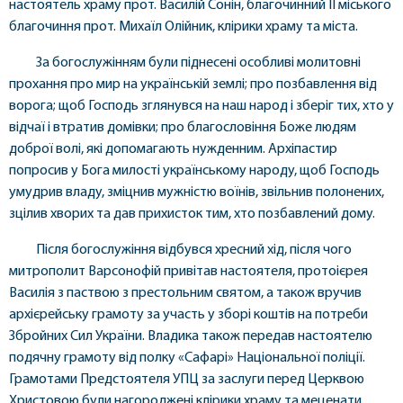
настоятель храму прот. Василій Сонін, благочинний ІІ міського
благочиння прот. Михаїл Олійник, клірики храму та міста.
За богослужінням були піднесені особливі молитовні
прохання про мир на українській землі; про позбавлення від
ворога; щоб Господь зглянувся на наш народ і зберіг тих, хто у
відчаї і втратив домівки; про благословіння Боже людям
доброї волі, які допомагають нужденним. Архіпастир
попросив у Бога милості українському народу, щоб Господь
умудрив владу, зміцнив мужністю воїнів, звільнив полонених,
зцілив хворих та дав прихисток тим, хто позбавлений дому.
Після богослужіння відбувся хресний хід, після чого
митрополит Варсонофій привітав настоятеля, протоієрея
Василія з паствою з престольним святом, а також вручив
архієрейську грамоту за участь у зборі коштів на потреби
Збройних Сил України. Владика також передав настоятелю
подячну грамоту від полку «Сафарі» Національної поліції.
Грамотами Предстоятеля УПЦ за заслуги перед Церквою
Христовою були нагороджені клірики храму та меценати.