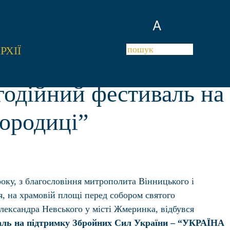
A
РХІЇ
годійний фестиваль на
ородиці”
року, з благословіння митрополита Вінницького і
я, на храмовій площі перед собором святого
лександра Невського у місті Жмеринка, відбувся
аль на підтримку Збройних Сил України – “УКРАЇНА