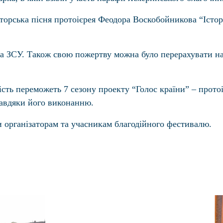
торська пісня протоієрея Феодора Воскобойникова “Історі
а ЗСУ. Також свою пожертву можна було перерахувати на
сть переможеть 7 сезону проекту “Голос країни” – прото
 завдяки його виконанню.
організаторам та учасникам благодійного фестивалю.