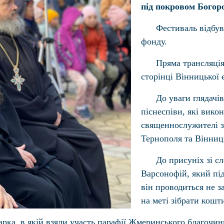
під покровом Богор
Фестиваль відбув
фонду.
Пряма трансляція
сторінці Вінницької 
До уваги глядачі
піснеспіви, які викон
священнослужителі з
Тернополя та Вінниц
До присуніх зі с
Варсонофій, який під
він проводиться не за
на меті зібрати кошт
рка, в якій взяли участь парафії Жмеринського благочин