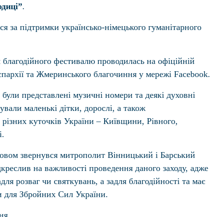
одиці”
.
ся за підтримки українсько-німецького гуманітарного
 благодійного фестивалю проводилась на офіційній
єпархії та Жмеринського благочиння у мережі Facebook.
в були представлені музичні номери та деякі духовні
ували маленькі дітки, дорослі, а також
 різних куточків України – Київщини, Рівного,
і.
ловом звернувся митрополит Вінницький і Барський
креслив на важливості проведення даного заходу, адже
для розваг чи святкувань, а задля благодійності та має
и для Збройних Сил України.
ня.