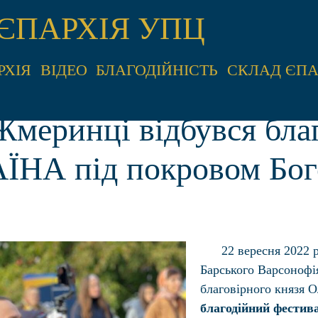
ЄПАРХІЯ УПЦ
РХІЯ
ВІДЕО
БЛАГОДІЙНІСТЬ
СКЛАД ЄПА
Жмеринці відбувся бла
ЇНА під покровом Бог
22 вересня 2022 
Барського Варсонофі
благовірного князя О
благодійний фестив