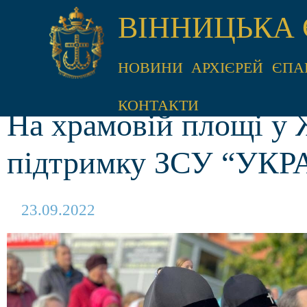
ВІННИЦЬКА 
НОВИНИ
АРХІЄРЕЙ
ЄПА
КОНТАКТИ
На храмовій площі у 
підтримку ЗСУ “УКРА
23.09.2022