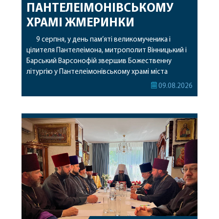
ПАНТЕЛЕІМОНІВСЬКОМУ
ХРАМІ ЖМЕРИНКИ
9 серпня, у день пам’яті великомученика і
цілителя Пантелеімона, митрополит Вінницький і
Барський Варсонофій звершив Божественну
літургію у Пантелеімонівському храмі міста
Жмеринки. Перед початком богослужіння
09.08.2026
архіпастир доставив до храму чудотворну ікону
святої рівноапостольної Марії Магдалини з
часткою її святих мощей. Митрополиту
Варсонофію співслужили секретар єпархії
архімандрит Єнох (Торак), благочинний
Жмеринського округу протоієрей Ярослав
Коромчевський, клірики […]