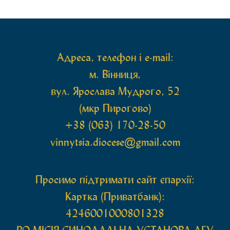
священному сані. Під час богослужіння підносилися
особливі молитви за мир в Україні, за воїнів, які
захищають […]
Адреса, телефон і e-mail:
м. Вінниця,
вул. Ярослава Мудрого, 52
(мкр Пирогово)
+38 (063) 170-28-50
vinnytsia.diocese@gmail.com
Просимо підтримати сайт єпархії:
Картка (Приватбанк):
4246001000801328