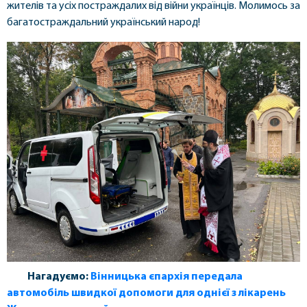
жителів та усіх постраждалих від війни українців. Молимось за
багатостраждальний український народ!
Нагадуємо:
Вінницька єпархія передала
автомобіль швидкої допомоги для однієї з лікарень