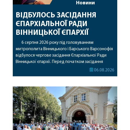
Новини
ВІДБУЛОСЬ ЗАСІДАННЯ
ЄПАРХІАЛЬНОЇ РАДИ
ВІННИЦЬКОЇ ЄПАРХІЇ
6 серпня 2026 року під головуванням
митрополита Вінницького і Барського Варсонофія
відбулося чергове засідання Єпархіальної Ради
Вінницької єпархії. Перед початком засідання
секретар Єпархіальної Ради від імені членів Ради
06.08.2026
привітав митрополита Варсонофія з днем
народження, яке архіпастир відзначив 1 серпня,
побажавши йому міцного здоров’я, Божої
допомоги, миру, духовної радості та
благословенних успіхів у подальшому
архіпастирському служінні. […]