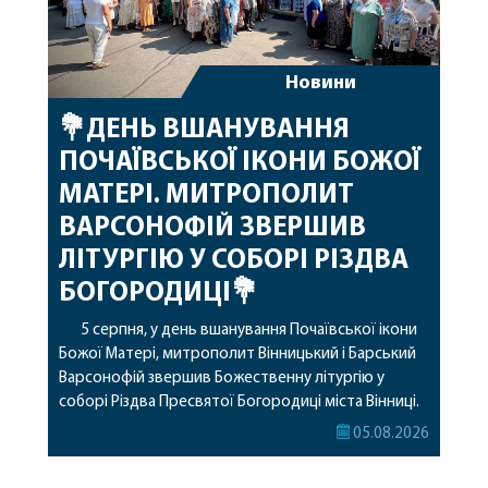
Новини
💐ДЕНЬ ВШАНУВАННЯ
ПОЧАЇВСЬКОЇ ІКОНИ БОЖОЇ
МАТЕРІ. МИТРОПОЛИТ
ВАРСОНОФІЙ ЗВЕРШИВ
ЛІТУРГІЮ У СОБОРІ РІЗДВА
БОГОРОДИЦІ💐
5 серпня, у день вшанування Почаївської ікони
Божої Матері, митрополит Вінницький і Барський
Варсонофій звершив Божественну літургію у
соборі Різдва Пресвятої Богородиці міста Вінниці.
Його Високопреосвященству співслужили
05.08.2026
секретар, духівник, благочинні, духовенство
Вінницької єпархії та гості з інших єпархій у