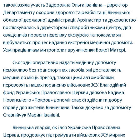
також взяла участь Задорожна Ольга Іванівна – директор
Департаменту охорони здоров’я та реабілітації Вінницької
обласної державної адміністрації. Архіпастир та духовенство
поспілкувались з директором і співробітниками центру, для
священиків провели невелику екскурсію та показали як
відбувається процес надання екстреної медичної допомоги.
Усім працівникам митрополит вручи іконки Божої Матері.
Сьогодні оперативно надати медичну допомогу
неможливо без транспортних засобів, які доставляють
медиків до місць пригод, також цими автомобілями
перевозять наших поранених військових ЗСУ. Благодійний
фонд Української Православної Церкви диякона Вадима
Новинського «Покров» допоміг єпархії здійснити добру
справу для жителів Вінниччини. Також дякуємо за допомогу
Ставнійчук Марині Іванівні.
Вінницька єпархія, як і вся Українська Православна
Церква, продовжує підтримувати військових ЗСУ, мирних