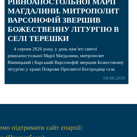
РІВНОАПОСТОЛЬНОЇ МАРІЇ
МАГДАЛИНИ. МИТРОПОЛИТ
ВАРСОНОФІЙ ЗВЕРШИВ
БОЖЕСТВЕННУ ЛІТУРГІЮ В
СЕЛІ ТЕРЕШКИ
4 серпня 2026 року, у день пам’яті святої
рівноапостольної Марії Магдалини, митрополит
Вінницький і Барський Варсонофій звершив Божественну
літургію у храмі Покрови Пресвятої Богородиці села
Терешки Барського благочиння. Перед початком
04.08.2026
богослужіння до храму була принесена чудотворна ікона
святої рівноапостольної Марії Магдалини з часткою її
святих мощей, передана зі Святої Гори Афон. Також для
поклоніння вірянам […]
мо підтримати сайт єпархії: