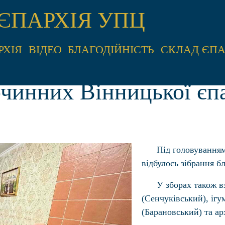
ЄПАРХІЯ УПЦ
РХІЯ
ВІДЕО
БЛАГОДІЙНІСТЬ
СКЛАД ЄПА
очинних Вінницької єпа
Під головуванням
відбулось зібрання б
У зборах також в
(Сенчуківський), іг
(Барановський) та ар