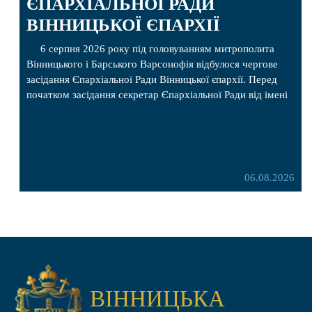
ЄПАРХІАЛЬНОЇ РАДИ
ВІННИЦЬКОЇ ЄПАРХІЇ
6 серпня 2026 року під головуванням митрополита
Вінницького і Барського Варсонофія відбулося чергове
засідання Єпархіальної Ради Вінницької єпархії. Перед
початком засідання секретар Єпархіальної Ради від імені
членів Ради привітав митрополита Варсонофія з днем
народження, яке архіпастир відзначив 1 серпня,
побажавши йому міцного здоров’я, Божої допомоги,
миру, духовної радості та благословенних успіхів у
подальшому архіпастирському служінні. […]
06.08.2026
ВІННИЦЬКА