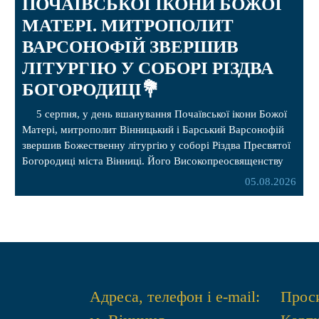
ПОЧАЇВСЬКОЇ ІКОНИ БОЖОЇ
МАТЕРІ. МИТРОПОЛИТ
ВАРСОНОФІЙ ЗВЕРШИВ
ЛІТУРГІЮ У СОБОРІ РІЗДВА
БОГОРОДИЦІ💐
5 серпня, у день вшанування Почаївської ікони Божої
Матері, митрополит Вінницький і Барський Варсонофій
звершив Божественну літургію у соборі Різдва Пресвятої
Богородиці міста Вінниці. Його Високопреосвященству
співслужили секретар, духівник, благочинні, духовенство
05.08.2026
Вінницької єпархії та гості з інших єпархій у священному
сані. Під час богослужіння підносилися особливі молитви
за мир в Україні, за воїнів, які захищають […]
Адреса, телефон і e-mail:
Проси