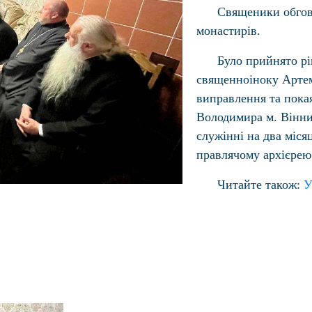
Священики обгово
монастирів.
Було прийнято рі
священноіноку Артемі
виправлення та пока
Володимира м. Вінни
служінні на два міс
правлячому архієрею
Читайте також:
У