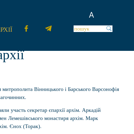
A
РХІЇ
рхії
 митрополита Вінницького і Барського Варсонофія
лагочинних.
зяли участь секретар єпархії архім. Аркадій
умен Лемешівського монастиря архім. Марк
хім. Єнох (Торак).