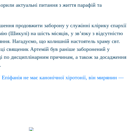
рили актуальні питання з життя парафій та
шення продовжити заборону у служінні клірику єпархії
ю (Шикулі) на шість місяців, у зв’язку з відсутністю
яння. Нагадуємо, що колишній настоятель храму свт.
ці священик Артемій був раніше заборонений у
яці по дисциплінарним причинам, а також за досадження
.
 Епіфанія не має канонічної хіротонії, він мирянин —