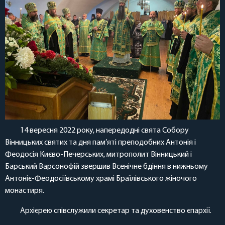
14 вересня 2022 року, напередодні свята Собору
Вінницьких святих та дня пам’яті преподобних Антонія і
Феодосія Києво-Печерських, митрополит Вінницький і
Барський Варсонофій звершив Всенічне бдіння в нижньому
Антоніє-Феодосіївському храмі Браїлівського жіночого
монастиря.
Архієрею співслужили секретар та духовенство єпархії.