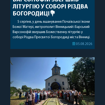
ЛІТУРГІЮ У СОБОРІ РІЗДВА
БОГОРОДИЦІ💐
5 серпня, у день вшанування Почаївської ікони
Божої Матері, митрополит Вінницький і Барський
Варсонофій звершив Божественну літургію у
соборі Різдва Пресвятої Богородиці міста Вінниці.
Його Високопреосвященству співслужили
05.08.2026
секретар, духівник, благочинні, духовенство
Вінницької єпархії та гості з інших єпархій у
священному сані. Під час богослужіння підносилися
особливі молитви за мир в Україні, за воїнів, які
захищають […]