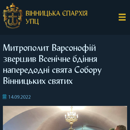
ВІННИЦЬКА ЄПАРХІЯ
УПЦ
Митрополит Варсонофій
звершив Всенічне бдіння
напередодні свята Собору
Вінницьких святих
14.09.2022