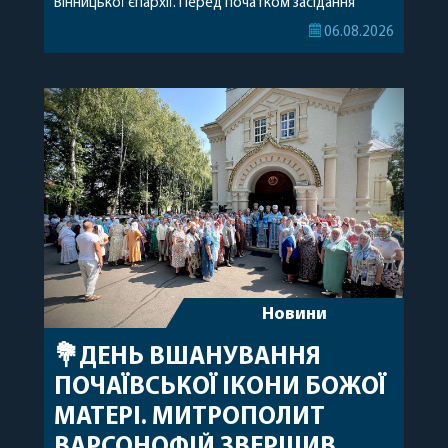
Вінницької єпархії. Перед початком засідання
секретар Єпархіальної Ради від імені членів Ради
06.08.2026
привітав митрополита Варсонофія з днем
народження, яке архіпастир відзначив 1 серпня,
побажавши йому міцного здоров’я, Божої
допомоги, миру, духовної радості та
благословенних успіхів у подальшому
архіпастирському служінні. […]
Новини
💐ДЕНЬ ВШАНУВАННЯ
ПОЧАЇВСЬКОЇ ІКОНИ БОЖОЇ
МАТЕРІ. МИТРОПОЛИТ
ВАРСОНОФІЙ ЗВЕРШИВ