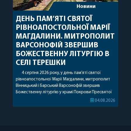
Новини
ДЕНЬ ПАМ’ЯТІ СВЯТОЇ
РІВНОАПОСТОЛЬНОЇ МАРІЇ
МАГДАЛИНИ. МИТРОПОЛИТ
ВАРСОНОФІЙ ЗВЕРШИВ
БОЖЕСТВЕННУ ЛІТУРГІЮ В
СЕЛІ ТЕРЕШКИ
4 серпня 2026 року, у день пам’яті святої
рівноапостольної Марії Магдалини, митрополит
Вінницький і Барський Варсонофій звершив
Божественну літургію у храмі Покрови Пресвятої
Богородиці села Терешки Барського благочиння.
04.08.2026
Перед початком богослужіння до храму була
принесена чудотворна ікона святої
рівноапостольної Марії Магдалини з часткою її
святих мощей, передана зі Святої Гори Афон.
Також для поклоніння вірянам […]