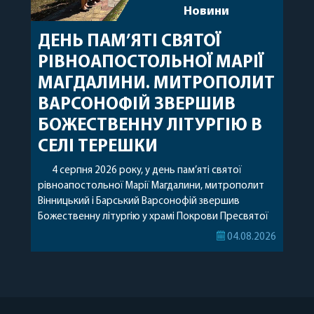
Новини
ДЕНЬ ПАМ’ЯТІ СВЯТОЇ
РІВНОАПОСТОЛЬНОЇ МАРІЇ
МАГДАЛИНИ. МИТРОПОЛИТ
ВАРСОНОФІЙ ЗВЕРШИВ
БОЖЕСТВЕННУ ЛІТУРГІЮ В
СЕЛІ ТЕРЕШКИ
4 серпня 2026 року, у день пам’яті святої
рівноапостольної Марії Магдалини, митрополит
Вінницький і Барський Варсонофій звершив
Божественну літургію у храмі Покрови Пресвятої
Богородиці села Терешки Барського благочиння.
04.08.2026
Перед початком богослужіння до храму була
принесена чудотворна ікона святої
рівноапостольної Марії Магдалини з часткою її
святих мощей, передана зі Святої Гори Афон.
Також для поклоніння вірянам […]