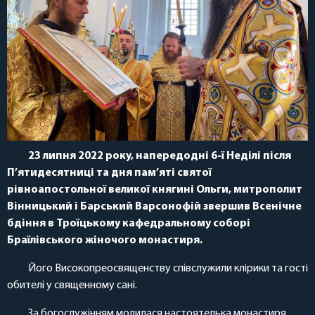
23
липня 2022 року, напередодні 6-ї Неділі після
П’ятидесятниці та дня пам’яті святої
рівноапостольної великої княгині Ольги, митрополит
Вінницький і Барський Варсонофій звершив Всенічне
бдіння в Троїцькому кафедральному соборі
Браїлівського жіночого монастиря.
Його Високопреосвященству співслужили клірики та гості
обителі у священному сані.
За богослужінням молилася настоятелька монастиря