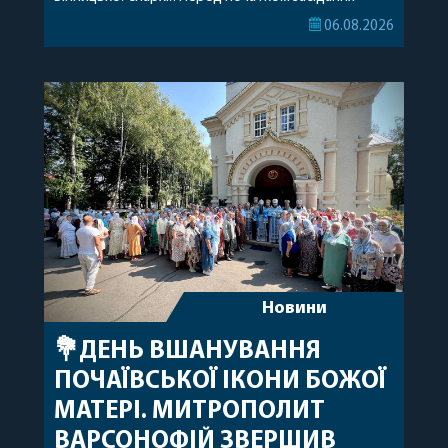
секретар Єпархіальної Ради від імені членів Ради
06.08.2026
привітав митрополита Варсонофія з днем
народження, яке архіпастир відзначив 1 серпня,
побажавши йому міцного здоров’я, Божої
допомоги, миру, духовної радості та
благословенних успіхів у подальшому
архіпастирському служінні. […]
Новини
💐ДЕНЬ ВШАНУВАННЯ
ПОЧАЇВСЬКОЇ ІКОНИ БОЖОЇ
МАТЕРІ. МИТРОПОЛИТ
ВАРСОНОФІЙ ЗВЕРШИВ