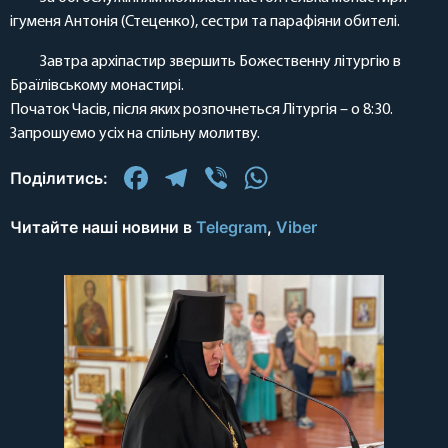
ігуменя Антонія (Стеценко), сестри та парафіяни обителі.
Завтра архіпастир звершить Божественну літургію в
Браїлівському монастирі.
Початок Часів, після яких розпочнеться Літургія – о 8:30.
Запрошуємо усіх на спільну молитву.
Facebook
Telegram
Viber
WhatsApp
Поділитись:
Читайте наші новини в
Telegram
,
Viber