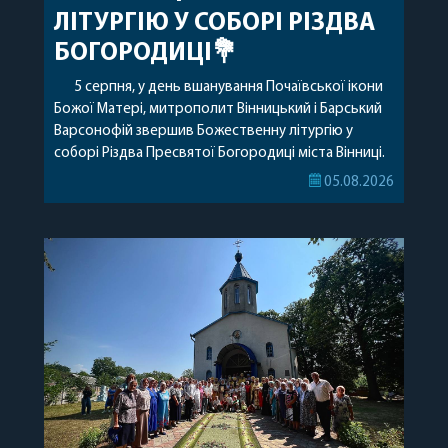
ЛІТУРГІЮ У СОБОРІ РІЗДВА
БОГОРОДИЦІ💐
5 серпня, у день вшанування Почаївської ікони
Божої Матері, митрополит Вінницький і Барський
Варсонофій звершив Божественну літургію у
соборі Різдва Пресвятої Богородиці міста Вінниці.
Його Високопреосвященству співслужили
05.08.2026
секретар, духівник, благочинні, духовенство
Вінницької єпархії та гості з інших єпархій у
священному сані. Під час богослужіння підносилися
особливі молитви за мир в Україні, за воїнів, які
захищають […]