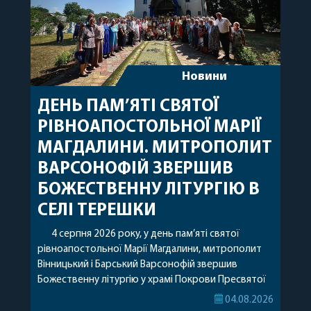
Новини
ДЕНЬ ПАМ’ЯТІ СВЯТОЇ
РІВНОАПОСТОЛЬНОЇ МАРІЇ
МАГДАЛИНИ. МИТРОПОЛИТ
ВАРСОНОФІЙ ЗВЕРШИВ
БОЖЕСТВЕННУ ЛІТУРГІЮ В
СЕЛІ ТЕРЕШКИ
4 серпня 2026 року, у день пам’яті святої
рівноапостольної Марії Магдалини, митрополит
Вінницький і Барський Варсонофій звершив
Божественну літургію у храмі Покрови Пресвятої
Богородиці села Терешки Барського благочиння.
04.08.2026
Перед початком богослужіння до храму була