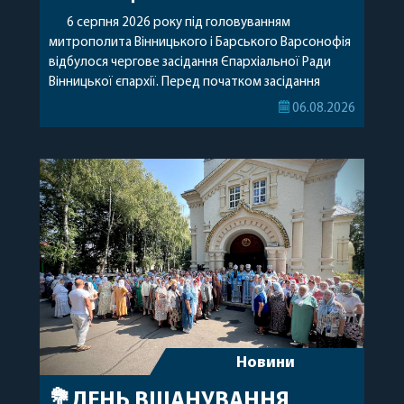
6 серпня 2026 року під головуванням
митрополита Вінницького і Барського Варсонофія
відбулося чергове засідання Єпархіальної Ради
Вінницької єпархії. Перед початком засідання
секретар Єпархіальної Ради від імені членів Ради
06.08.2026
привітав митрополита Варсонофія з днем
народження, яке архіпастир відзначив 1 серпня,
побажавши йому міцного здоров’я, Божої
допомоги, миру, духовної радості та
благословенних успіхів у подальшому
архіпастирському служінні. […]
Новини
💐ДЕНЬ ВШАНУВАННЯ