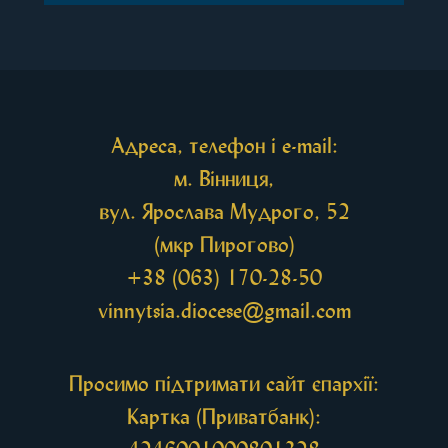
принесена чудотворна ікона святої
рівноапостольної Марії Магдалини з часткою її
святих мощей, передана зі Святої Гори Афон.
Також для поклоніння вірянам […]
Адреса, телефон і e-mail:
м. Вінниця,
вул. Ярослава Мудрого, 52
(мкр Пирогово)
+38 (063) 170-28-50
vinnytsia.diocese@gmail.com
Просимо підтримати сайт єпархії:
Картка (Приватбанк):