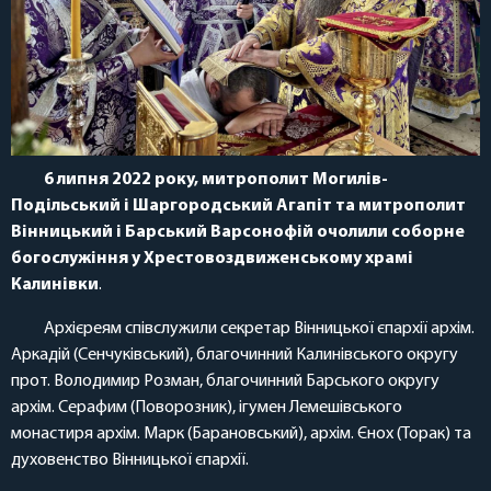
6 липня 2022 року, митрополит Могилів-
Подільський і Шаргородський Агапіт та митрополит
Вінницький і Барський Варсонофій очолили соборне
богослужіння у Хрестовоздвиженському храмі
Калинівки
.
Архієреям співслужили секретар Вінницької єпархії архім.
Аркадій (Сенчуківський), благочинний Калинівського округу
прот. Володимир Розман, благочинний Барського округу
архім. Серафим (Поворозник), ігумен Лемешівського
монастиря архім. Марк (Барановський), архім. Єнох (Торак) та
духовенство Вінницької єпархії.