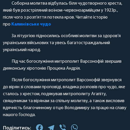
Соборна молитва відбулась біля чудотворного хреста,
який був розстріляний воїном-червоноармійцем у 1923р.,
після чого з розп‘яття потекла кров. Читайте історію
про
Калинівське чудо
За літургією підносились особливі молитви за здоров’я
українських військових та увесь багатостраждальний
український народ.
Під час богослужіння митрополит Варсонофій звершив
дияконську хіротонію Процюка Андрія.
Після богослужіння митрополит Варсонофій звернувся
до вірян зі словами проповіді, владика розповів про чудо, яке
сталось з хрестом, подякував митрополиту Агапіту,
священикам та вірянам за спільну молитву, а також висловив
вдячність благочинному отцю Володимиру за працю на славу
нашого Господа.
Facebook
Telegram
Viber
WhatsApp
Поділитись: