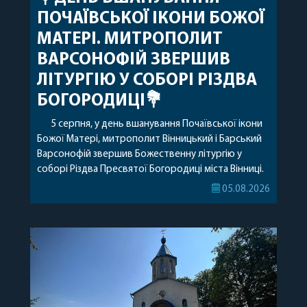
ПОЧАЇВСЬКОЇ ІКОНИ БОЖОЇ
МАТЕРІ. МИТРОПОЛИТ
ВАРСОНОФІЙ ЗВЕРШИВ
ЛІТУРГІЮ У СОБОРІ РІЗДВА
БОГОРОДИЦІ💐
5 серпня, у день вшанування Почаївської ікони
Божої Матері, митрополит Вінницький і Барський
Варсонофій звершив Божественну літургію у
соборі Різдва Пресвятої Богородиці міста Вінниці.
Його Високопреосвященству співслужили
05.08.2026
секретар, духівник, благочинні, духовенство
Вінницької єпархії та гості з інших єпархій у
священному сані. Під час богослужіння підносилися
особливі молитви за мир в Україні, за воїнів, які
захищають […]