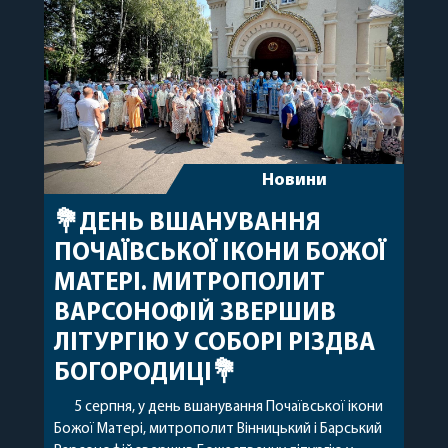
благословенних успіхів у подальшому
архіпастирському служінні. […]
Новини
💐ДЕНЬ ВШАНУВАННЯ
ПОЧАЇВСЬКОЇ ІКОНИ БОЖОЇ
МАТЕРІ. МИТРОПОЛИТ
ВАРСОНОФІЙ ЗВЕРШИВ
ЛІТУРГІЮ У СОБОРІ РІЗДВА
БОГОРОДИЦІ💐
5 серпня, у день вшанування Почаївської ікони
Божої Матері, митрополит Вінницький і Барський