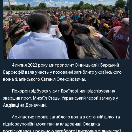
4 липня 2022 року, митрополит Вінницький і Барський
Варснофій взяв участь у похованні загиблиго українського
воїна Фалінського Євгенія Олексійовичаї.
Похорон відбувся у смт Браїлові, чин відспівування
звершив прот. Михаїл Стець. Український герой загинув у
Авдіївці на Донеччині.
Архіпастир провів загиблого воїна в останній шлях та
підніс заупокійні молитви на кладовищі. Владика
поспілкувався з родиною загиблого і висловив рідним свої