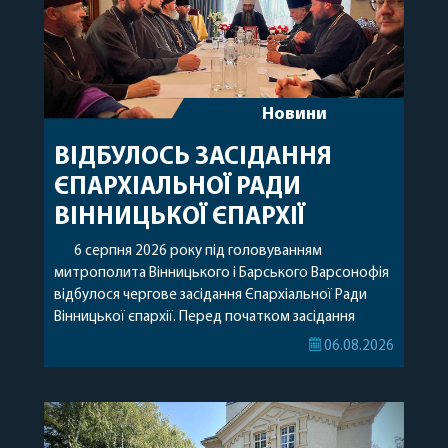
Новини
ВІДБУЛОСЬ ЗАСІДАННЯ
ЄПАРХІАЛЬНОЇ РАДИ
ВІННИЦЬКОЇ ЄПАРХІЇ
6 серпня 2026 року під головуванням
митрополита Вінницького і Барського Варсонофія
відбулося чергове засідання Єпархіальної Ради
Вінницької єпархії. Перед початком засідання
секретар Єпархіальної Ради від імені членів Ради
06.08.2026
привітав митрополита Варсонофія з днем
народження, яке архіпастир відзначив 1 серпня,
побажавши йому міцного здоров’я, Божої
допомоги, миру, духовної радості та