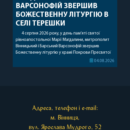
ВАРСОНОФІЙ ЗВЕРШИВ
БОЖЕСТВЕННУ ЛІТУРГІЮ В
СЕЛІ ТЕРЕШКИ
4 серпня 2026 року, у день пам’яті святої
рівноапостольної Марії Магдалини, митрополит
Вінницький і Барський Варсонофій звершив
Божественну літургію у храмі Покрови Пресвятої
Богородиці села Терешки Барського благочиння.
04.08.2026
Перед початком богослужіння до храму була
принесена чудотворна ікона святої
рівноапостольної Марії Магдалини з часткою її
святих мощей, передана зі Святої Гори Афон.
Також для поклоніння вірянам […]
Адреса, телефон і e-mail:
м. Вінниця,
вул. Ярослава Мудрого, 52