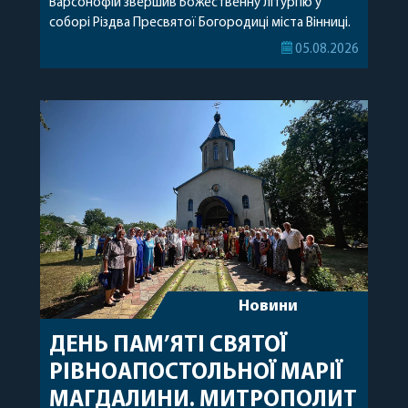
Варсонофій звершив Божественну літургію у
соборі Різдва Пресвятої Богородиці міста Вінниці.
Його Високопреосвященству співслужили
05.08.2026
секретар, духівник, благочинні, духовенство
Вінницької єпархії та гості з інших єпархій у
священному сані. Під час богослужіння підносилися
особливі молитви за мир в Україні, за воїнів, які
захищають […]
Новини
ДЕНЬ ПАМ’ЯТІ СВЯТОЇ
РІВНОАПОСТОЛЬНОЇ МАРІЇ
МАГДАЛИНИ. МИТРОПОЛИТ