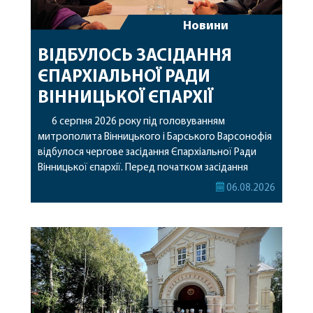
Новини
ВІДБУЛОСЬ ЗАСІДАННЯ
ЄПАРХІАЛЬНОЇ РАДИ
ВІННИЦЬКОЇ ЄПАРХІЇ
6 серпня 2026 року під головуванням
митрополита Вінницького і Барського Варсонофія
відбулося чергове засідання Єпархіальної Ради
Вінницької єпархії. Перед початком засідання
секретар Єпархіальної Ради від імені членів Ради
06.08.2026
привітав митрополита Варсонофія з днем
народження, яке архіпастир відзначив 1 серпня,
побажавши йому міцного здоров’я, Божої
допомоги, миру, духовної радості та
благословенних успіхів у подальшому
архіпастирському служінні. […]