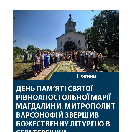
Вінницької єпархії та гості з інших єпархій у
священному сані. Під час богослужіння підносилися
особливі молитви за мир в Україні, за воїнів, які
захищають […]
Новини
ДЕНЬ ПАМ’ЯТІ СВЯТОЇ
РІВНОАПОСТОЛЬНОЇ МАРІЇ
МАГДАЛИНИ. МИТРОПОЛИТ
ВАРСОНОФІЙ ЗВЕРШИВ
БОЖЕСТВЕННУ ЛІТУРГІЮ В