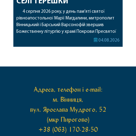
СЕЛІ ТЕРЕШКИ
4 серпня 2026 року, у день пам’яті святої
рівноапостольної Марії Магдалини, митрополит
Вінницький і Барський Варсонофій звершив
Божественну літургію у храмі Покрови Пресвятої
Богородиці села Терешки Барського благочиння.
04.08.2026
Перед початком богослужіння до храму була
принесена чудотворна ікона святої
рівноапостольної Марії Магдалини з часткою її
святих мощей, передана зі Святої Гори Афон.
Також для поклоніння вірянам […]
Адреса, телефон і e-mail:
м. Вінниця,
вул. Ярослава Мудрого, 52
(мкр Пирогово)
+38 (063) 170-28-50