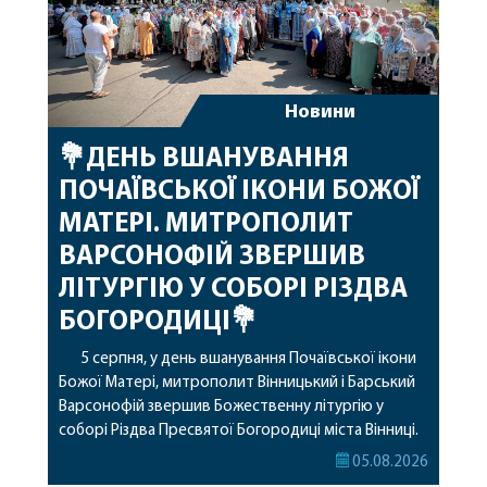
Новини
💐ДЕНЬ ВШАНУВАННЯ
ПОЧАЇВСЬКОЇ ІКОНИ БОЖОЇ
МАТЕРІ. МИТРОПОЛИТ
ВАРСОНОФІЙ ЗВЕРШИВ
ЛІТУРГІЮ У СОБОРІ РІЗДВА
БОГОРОДИЦІ💐
5 серпня, у день вшанування Почаївської ікони
Божої Матері, митрополит Вінницький і Барський
Варсонофій звершив Божественну літургію у
соборі Різдва Пресвятої Богородиці міста Вінниці.
Його Високопреосвященству співслужили
05.08.2026
секретар, духівник, благочинні, духовенство