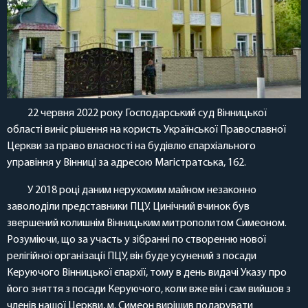
22 червня 2022 року Господарський суд Вінницької
області виніс рішення на користь Української Православної
Церкви за право власності на будівлю єпархіального
управіння у Вінниці за адресою Магістратська, 162.
У 2018 році даним нерухомим майном незаконно
заволоділи представники ПЦУ. Цинічний вчинок був
звершений колишнім Вінницьким митрополитом Симеоном.
Розуміючи, що за участь у зібранні по створенню нової
релігійної організації ПЦУ, він буде усунений з посади
Керуючого Вінницької єпархії, тому в день видачі Указу про
його зняття з посади Керуючого, коли вже він і сам вийшов з
членів нашої Церкви, м. Симеон вирішив подарувати