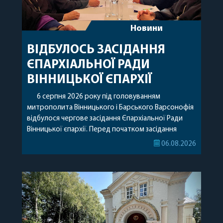
Новини
ВІДБУЛОСЬ ЗАСІДАННЯ
ЄПАРХІАЛЬНОЇ РАДИ
ВІННИЦЬКОЇ ЄПАРХІЇ
6 серпня 2026 року під головуванням
митрополита Вінницького і Барського Варсонофія
відбулося чергове засідання Єпархіальної Ради
Вінницької єпархії. Перед початком засідання
секретар Єпархіальної Ради від імені членів Ради
06.08.2026
привітав митрополита Варсонофія з днем
народження, яке архіпастир відзначив 1 серпня,
побажавши йому міцного здоров’я, Божої
допомоги, миру, духовної радості та
благословенних успіхів у подальшому
архіпастирському служінні. […]