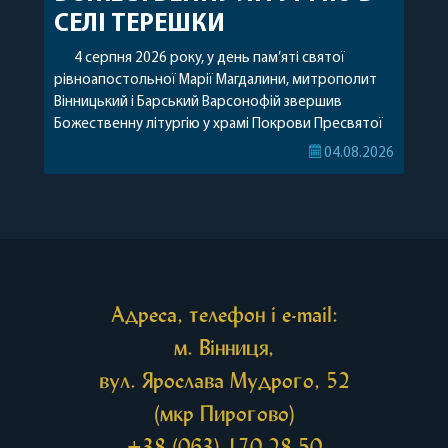
СЕЛІ ТЕРЕШКИ
4 серпня 2026 року, у день пам’яті святої
рівноапостольної Марії Магдалини, митрополит
Вінницький і Барський Варсонофій звершив
Божественну літургію у храмі Покрови Пресвятої
Богородиці села Терешки Барського благочиння.
04.08.2026
Перед початком богослужіння до храму була
принесена чудотворна ікона святої
рівноапостольної Марії Магдалини з часткою її
святих мощей, передана зі Святої Гори Афон.
Також для поклоніння вірянам […]
Адреса, телефон і e-mail:
м. Вінниця,
вул. Ярослава Мудрого, 52
(мкр Пирогово)
+38 (063) 170-28-50