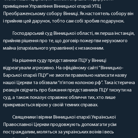
приміщення Управління Вінницької єпархії УПЦ
Преображенському собору Вінниці. Як настоятель собору він
і прийняв цей дарунок, тобто сам собі зробив подарунок.
Господарський суд Вінницької області, як перша інстанція,
прийняв рішення про те, що договір пожертви нерухомого
майна (єпархіального управління) є незаконним.
На рішення суду представники ПЦУ у Вінниці
відреагували агресивно. На офіційному сайті “Вінницько-
Барської єпархії ПЦУ” не змогли правильно написати назву
нашої Церкви та обізвали “п’ятою колоною рф”. Така істерична
реакція свідчить про бажання представників ПЦУ тиснути на
суд, а також показує справжнє обличчя тих, хто лише
прикривається вірою у своїй темних справах.
Священики і віряни Вінницької єпархії Української
Православної Церкви продовжують допомагати усім
постраждалим, моляться за українських воїнів і весь