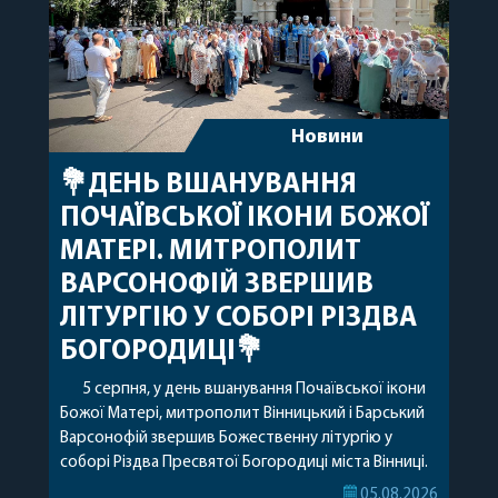
Новини
💐ДЕНЬ ВШАНУВАННЯ
ПОЧАЇВСЬКОЇ ІКОНИ БОЖОЇ
МАТЕРІ. МИТРОПОЛИТ
ВАРСОНОФІЙ ЗВЕРШИВ
ЛІТУРГІЮ У СОБОРІ РІЗДВА
БОГОРОДИЦІ💐
5 серпня, у день вшанування Почаївської ікони
Божої Матері, митрополит Вінницький і Барський
Варсонофій звершив Божественну літургію у
соборі Різдва Пресвятої Богородиці міста Вінниці.
Його Високопреосвященству співслужили
05.08.2026