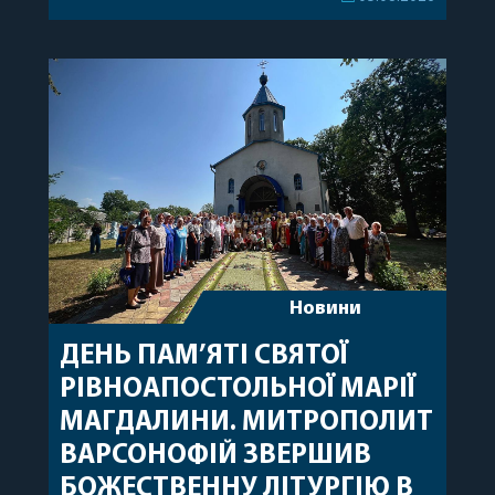
секретар, духівник, благочинні, духовенство
Вінницької єпархії та гості з інших єпархій у
священному сані. Під час богослужіння підносилися
особливі молитви за мир в Україні, за воїнів, які
захищають […]
Новини
ДЕНЬ ПАМ’ЯТІ СВЯТОЇ
РІВНОАПОСТОЛЬНОЇ МАРІЇ
МАГДАЛИНИ. МИТРОПОЛИТ
ВАРСОНОФІЙ ЗВЕРШИВ
БОЖЕСТВЕННУ ЛІТУРГІЮ В