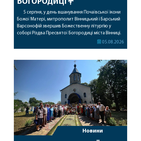
БОГОРОДИЦІ💐
5 серпня, у день вшанування Почаївської ікони
Божої Матері, митрополит Вінницький і Барський
Варсонофій звершив Божественну літургію у
соборі Різдва Пресвятої Богородиці міста Вінниці.
Його Високопреосвященству співслужили
05.08.2026
секретар, духівник, благочинні, духовенство
Вінницької єпархії та гості з інших єпархій у
священному сані. Під час богослужіння підносилися
особливі молитви за мир в Україні, за воїнів, які
захищають […]
Новини