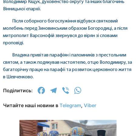
Володимир Кіщук, духовенство округу та інших благочинь
Вінницької єпархії.
Після соборного богослужіння відбувся святковий
молебень перед Зиновинським образом Богородиці, а після
митрополит Варсонофій звернувся до вірян зі словами
проповіді.
Владика привітав парафіян і паломників з престольним
святом, а також подякував настоятелю, отцю Володимиру, за
багаторічну працю на парафії та розвиток церковного життя
в Шевченково.
Facebook
Telegram
Viber
WhatsApp
Поділитись:
Читайте наші новини в
Telegram
,
Viber