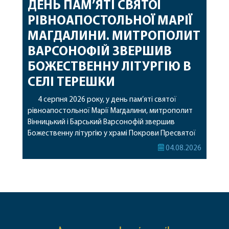
ДЕНЬ ПАМ’ЯТІ СВЯТОЇ
РІВНОАПОСТОЛЬНОЇ МАРІЇ
МАГДАЛИНИ. МИТРОПОЛИТ
ВАРСОНОФІЙ ЗВЕРШИВ
БОЖЕСТВЕННУ ЛІТУРГІЮ В
СЕЛІ ТЕРЕШКИ
4 серпня 2026 року, у день пам’яті святої
рівноапостольної Марії Магдалини, митрополит
Вінницький і Барський Варсонофій звершив
Божественну літургію у храмі Покрови Пресвятої
Богородиці села Терешки Барського благочиння.
04.08.2026
Перед початком богослужіння до храму була
принесена чудотворна ікона святої
рівноапостольної Марії Магдалини з часткою її
святих мощей, передана зі Святої Гори Афон.
Також для поклоніння вірянам […]