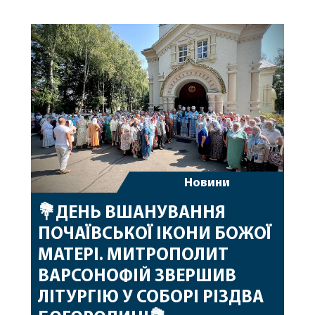
народження, яке архіпастир відзначив 1 серпня,
побажавши йому міцного здоров’я, Божої
допомоги, миру, духовної радості та
благословенних успіхів у подальшому
архіпастирському служінні. […]
Новини
💐ДЕНЬ ВШАНУВАННЯ
ПОЧАЇВСЬКОЇ ІКОНИ БОЖОЇ
МАТЕРІ. МИТРОПОЛИТ
ВАРСОНОФІЙ ЗВЕРШИВ
ЛІТУРГІЮ У СОБОРІ РІЗДВА