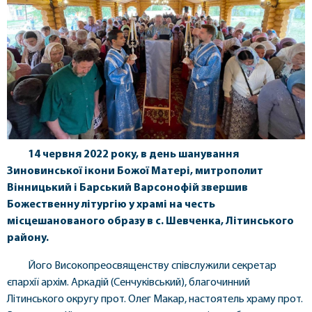
14
червня 2022 року, в день шанування
Зиновинської ікони Божої Матері, митрополит
Вінницький і Барський Варсонофій звершив
Божественну літургію у храмі на честь
місцешанованого образу в с. Шевченка, Літинського
району.
Його Високопреосвященству співслужили секретар
єпархії архім. Аркадій (Сенчуківський), благочинний
Літинського округу прот. Олег Макар, настоятель храму прот.