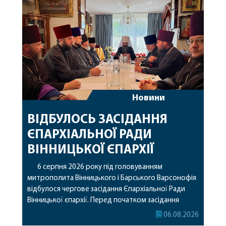
Новини
ВІДБУЛОСЬ ЗАСІДАННЯ
ЄПАРХІАЛЬНОЇ РАДИ
ВІННИЦЬКОЇ ЄПАРХІЇ
6 серпня 2026 року під головуванням
митрополита Вінницького і Барського Варсонофія
відбулося чергове засідання Єпархіальної Ради
Вінницької єпархії. Перед початком засідання
секретар Єпархіальної Ради від імені членів Ради
06.08.2026
привітав митрополита Варсонофія з днем