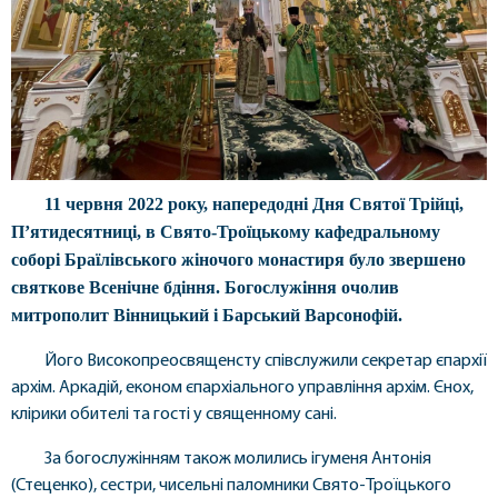
11 червня 2022 року, напередодні Дня Святої Трійці,
П’ятидесятниці, в Свято-Троїцькому кафедральному
соборі Браїлівського жіночого монастиря було звершено
святкове Всенічне бдіння. Богослужіння очолив
митрополит Вінницький і Барський Варсонофій.
Його Високопреосвященсту співслужили секретар єпархії
архім. Аркадій, економ єпархіального управління архім. Єнох,
клірики обителі та гості у священному сані.
За богослужінням також молились ігуменя Антонія
(Стеценко), сестри, чисельні паломники Свято-Троїцького