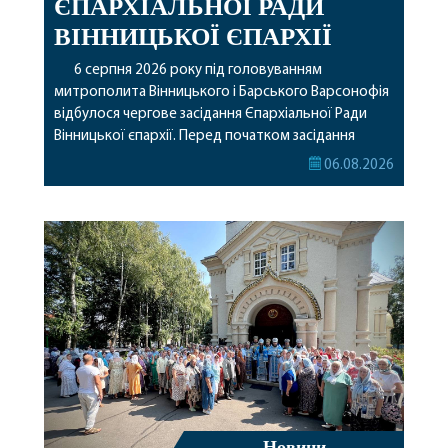
ЄПАРХІАЛЬНОЇ РАДИ
ВІННИЦЬКОЇ ЄПАРХІЇ
6 серпня 2026 року під головуванням
митрополита Вінницького і Барського Варсонофія
відбулося чергове засідання Єпархіальної Ради
Вінницької єпархії. Перед початком засідання
секретар Єпархіальної Ради від імені членів Ради
06.08.2026
привітав митрополита Варсонофія з днем
народження, яке архіпастир відзначив 1 серпня,
побажавши йому міцного здоров’я, Божої
допомоги, миру, духовної радості та
благословенних успіхів у подальшому
архіпастирському служінні. […]
Новини