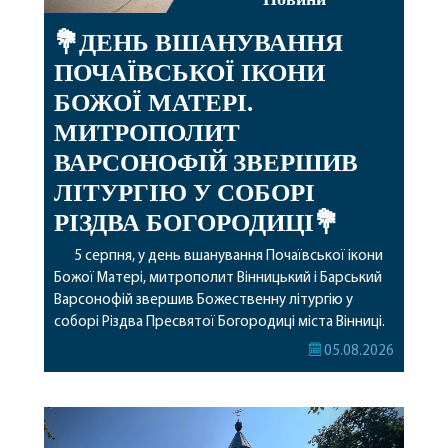
💐ДЕНЬ ВШАНУВАННЯ
ПОЧАЇВСЬКОЇ ІКОНИ
БОЖОЇ МАТЕРІ.
МИТРОПОЛИТ
ВАРСОНОФІЙ ЗВЕРШИВ
ЛІТУРГІЮ У СОБОРІ
РІЗДВА БОГОРОДИЦІ💐
5 серпня, у день вшанування Почаївської ікони
Божої Матері, митрополит Вінницький і Барський
Варсонофій звершив Божественну літургію у
соборі Різдва Пресвятої Богородиці міста Вінниці.
Його Високопреосвященству співслужили
05.08.2026
секретар, духівник, благочинні, духовенство
Вінницької єпархії та гості з інших єпархій у
священному сані. Під час богослужіння підносилися
особливі молитви за мир в Україні, за воїнів, які