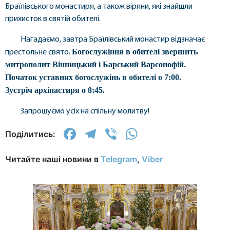
Браїлівського монастиря, а також віряни, які знайшли
прихисток в святій обителі.
Нагадаємо, завтра Браїлівський монастир відзначає
Богослужіння в обителі звершить
престольне свято.
митрополит Вінницький і Барський Варсонофій.
Початок уставних богослужінь в обителі о 7:00.
Зустріч архіпастиря о 8:45.
Запрошуємо усіх на спільну молитву!
Facebook
Telegram
Viber
WhatsApp
Поділитись:
Читайте наші новини в
Telegram
,
Viber