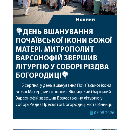
Новини
💐ДЕНЬ ВШАНУВАННЯ
ПОЧАЇВСЬКОЇ ІКОНИ БОЖОЇ
МАТЕРІ. МИТРОПОЛИТ
ВАРСОНОФІЙ ЗВЕРШИВ
ЛІТУРГІЮ У СОБОРІ РІЗДВА
БОГОРОДИЦІ💐
5 серпня, у день вшанування Почаївської ікони
Божої Матері, митрополит Вінницький і Барський
Варсонофій звершив Божественну літургію у
соборі Різдва Пресвятої Богородиці міста Вінниці.
Його Високопреосвященству співслужили
05.08.2026
секретар, духівник, благочинні, духовенство
Вінницької єпархії та гості з інших єпархій у