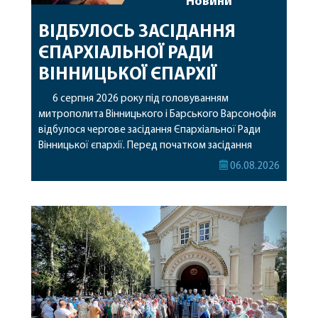
Новини
ВІДБУЛОСЬ ЗАСІДАННЯ
ЄПАРХІАЛЬНОЇ РАДИ
ВІННИЦЬКОЇ ЄПАРХІЇ
6 серпня 2026 року під головуванням
митрополита Вінницького і Барського Варсонофія
відбулося чергове засідання Єпархіальної Ради
Вінницької єпархії. Перед початком засідання
секретар Єпархіальної Ради від імені членів Ради
06.08.2026
привітав митрополита Варсонофія з днем
народження, яке архіпастир відзначив 1 серпня,
побажавши йому міцного здоров’я, Божої
допомоги, миру, духовної радості та
благословенних успіхів у подальшому
архіпастирському служінні. […]