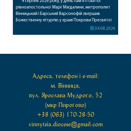
4 серпня 2026 року, у день пам’яті святої
рівноапостольної Марії Магдалини, митрополит
Вінницький і Барський Варсонофій звершив
Божественну літургію у храмі Покрови Пресвятої
Богородиці села Терешки Барського благочиння.
04.08.2026
Перед початком богослужіння до храму була
принесена чудотворна ікона святої
рівноапостольної Марії Магдалини з часткою її
святих мощей, передана зі Святої Гори Афон.
Також для поклоніння вірянам […]
Адреса, телефон і e-mail:
м. Вінниця,
вул. Ярослава Мудрого, 52
(мкр Пирогово)
+38 (063) 170-28-50
vinnytsia.diocese@gmail.com