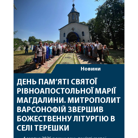
священному сані. Під час богослужіння підносилися
особливі молитви за мир в Україні, за воїнів, які
захищають […]
Новини
ДЕНЬ ПАМ’ЯТІ СВЯТОЇ
РІВНОАПОСТОЛЬНОЇ МАРІЇ
МАГДАЛИНИ. МИТРОПОЛИТ
ВАРСОНОФІЙ ЗВЕРШИВ
БОЖЕСТВЕННУ ЛІТУРГІЮ В
СЕЛІ ТЕРЕШКИ